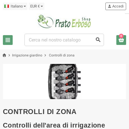
Italiano
EUR €
person
Accedi
0
view_headline
search
chevron_right
chevron_right
Irrigazione giardino
Controlli di zona
CONTROLLI DI ZONA
Controlli dell'area di irrigazione