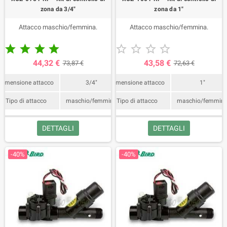
zona da 3/4"
zona da 1"
Attacco maschio/femmina.
Attacco maschio/femmina.










44,32 €
43,58 €
73,87 €
72,63 €
Dimensione attacco
3/4"
Dimensione attacco
1"
Tipo di attacco
maschio/femmina
Tipo di attacco
maschio/femmin
DETTAGLI
DETTAGLI
-40%
-40%