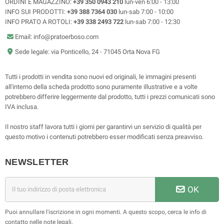
ORDINI E MAGAZZINO:
+39 350 0943 210
lun-ven 6:00 - 13:00
INFO SUI PRODOTTI:
+39 388 7364 030
lun-sab 7:00 - 10:00
INFO PRATO A ROTOLI:
+39 338 2493 722
lun-sab 7:00 - 12:30
Email: info@pratoerboso.com
Sede legale: via Ponticello, 24 - 71045 Orta Nova FG
Tutti i prodotti in vendita sono nuovi ed originali, le immagini presenti
all'interno della scheda prodotto sono puramente illustrative e a volte
potrebbero differire leggermente dal prodotto, tutti i prezzi comunicati sono
IVA inclusa.
Il nostro staff lavora tutti i giorni per garantirvi un servizio di qualità per
questo motivo i contenuti potrebbero esser modificati senza preavviso.
NEWSLETTER
OK
Puoi annullare l'iscrizione in ogni momenti. A questo scopo, cerca le info di
contatto nelle note legali.