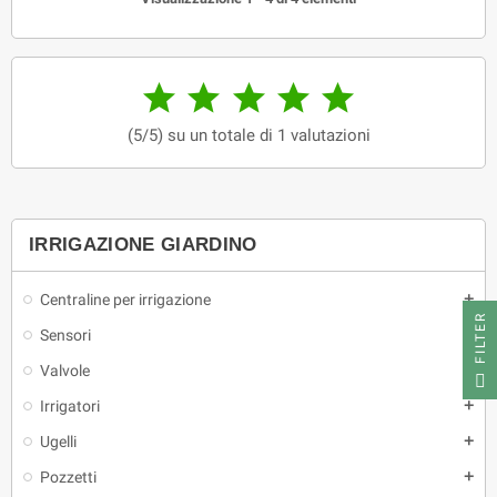





(5/5) su un totale di 1 valutazioni
IRRIGAZIONE GIARDINO
Centraline per irrigazione
add
FILTER
Sensori
Valvole
add
Irrigatori
add
Ugelli
add
Pozzetti
add