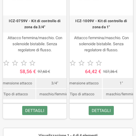
ICZ-0759V - Kit di controllo di
ICZ-1009V - Kit di controllo di
zona da 3/4"
zona da 1"
Attacco femmina/maschio. Con
Attacco femmina/maschio. Con
solenoide bistabile. Senza
solenoide bistabile. Senza
regolatore di flusso.
regolatore di flusso.










58,56 €
64,42 €
97,60 €
107,36 €
Dimensione attacco
3/4"
Dimensione attacco
1"
Tipo di attacco
maschio/femmina
Tipo di attacco
maschio/femmin
DETTAGLI
DETTAGLI
Visualizzazione 1 - 4 di 4 elementi