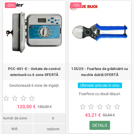
-20%
-15%
PCC-601-E - Unitate de control
135/20 - Foarfece de grădinărit cu
exterioară cu 6 zone OFERTĂ
muchie dublă OFERTĂ
Gestionează 6 zone de irigații.
Ultimele articole în stoc
Foarfece cu două tăișuri.










120,00 €
150,00 €
43,21 €
50,84 €
Număr de zone
6
DETALII
Wifi
opţiune