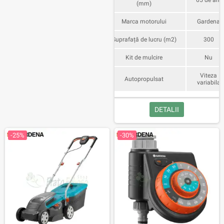
65 de ani
(mm)
Marca motorului
Gardena
Suprafață de lucru (m2)
300
Kit de mulcire
Nu
Viteza
Autopropulsat
variabila
DETALII
-25%
-30%