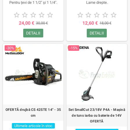
Pentru țevi de 1 1/2" și 1 1/4".
Lame drepte.










24,00 €
12,60 €
30,00 €
18,00 €
DETALII
DETALII
-30%
-15%
OFERTĂ drujbă CS 42STE 14" - 35
Set SmallCut 23/18V P4A - Mașină
cm
de tuns iarba cu baterie de 14V
OFERTĂ
Ultimele articole în stoc