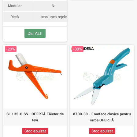
Modular
Nu
Dietă
tensiunea rețelei
DETALII
-20%
-30%
SL 135-O SS - OFERTĂ Tăietor de
8730-30 - Foarfece clasice pentru
țevi
iarbă OFERTĂ
Stoc epuizat
Stoc epuizat