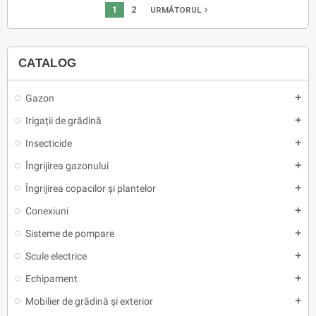
1
2
navigate_next
URMĂTORUL
CATALOG
Gazon
add
Irigații de grădină
add
Insecticide
add
Îngrijirea gazonului
add
Îngrijirea copacilor și plantelor
add
Conexiuni
add
Sisteme de pompare
add
Scule electrice
add
Echipament
add
Mobilier de grădină și exterior
add