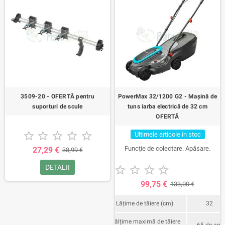
3509-20 - OFERTĂ pentru
PowerMax 32/1200 G2 - Mașină de
suporturi de scule
tuns iarba electrică de 32 cm
OFERTĂ





Ultimele articole în stoc
Funcție de colectare. Apăsare.
27,29 €
38,99 €
DETALII





99,75 €
133,00 €
Lățime de tăiere (cm)
32
Înălțime maximă de tăiere