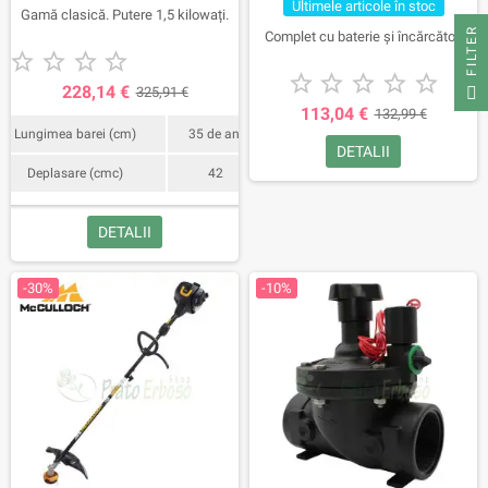
Ultimele articole în stoc
Gamă clasică. Putere 1,5 kilowați.
FILTER
Complet cu baterie și încărcător.










228,14 €
325,91 €
113,04 €
132,99 €
Lungimea barei (cm)
35 de ani
DETALII
Deplasare (cmc)
42
DETALII
-30%
-10%