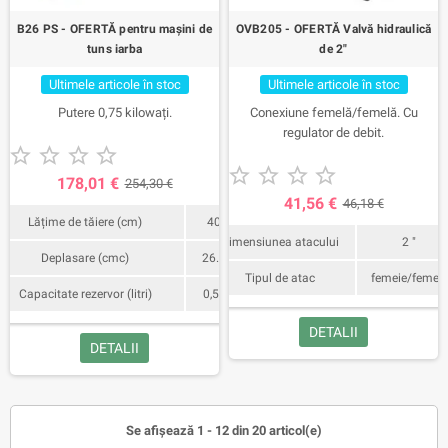
B26 PS - OFERTĂ pentru mașini de
OVB205 - OFERTĂ Valvă hidraulică
tuns iarba
de 2"
Ultimele articole în stoc
Ultimele articole în stoc
Putere 0,75 kilowați.
Conexiune femelă/femelă. Cu
regulator de debit.










178,01 €
254,30 €
41,56 €
46,18 €
Lățime de tăiere (cm)
40
Dimensiunea atacului
2 "
Deplasare (cmc)
26.2
Tipul de atac
femeie/femeie
Capacitate rezervor (litri)
0,55
DETALII
DETALII
Se afișează 1 - 12 din 20 articol(e)