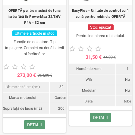
OFERTĂ pentru mașină de tuns
EasyPlus - Unitate de control cu 1
iarba fără fir PowerMax 32/36V
zonă pentru robinete OFERTĂ
P4A - 32 cm
Stoc epuizat
Ultimele articole în stoc
Pentru instalarea robinetului.
Funcție de colectare. Tip





împingere. Complet cu două baterii
și încărcător.
31,50 €
44,99 €





Număr de zone
1
273,00 €
364,00 €
Wifi
Nu
Lățime de tăiere (cm)
32
Modular
Nu
Marca motorului
Gardena
Dietă
tobe
Suprafață de lucru (m2)
200
DETALII
DETALII