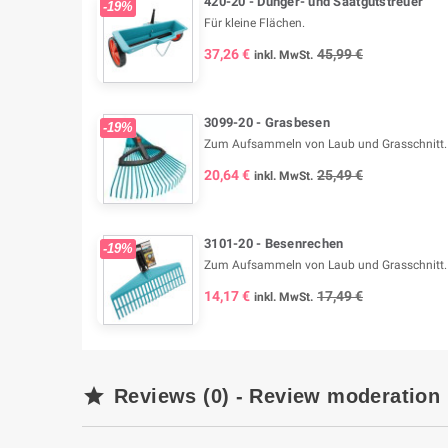
420-20 - Dünger- und Saatgutstreuer
-19%
Für kleine Flächen.
37,26 €
45,99 €
inkl. MwSt.
3099-20 - Grasbesen
-19%
Zum Aufsammeln von Laub und Grasschnitt. E
20,64 €
25,49 €
inkl. MwSt.
3101-20 - Besenrechen
-19%
Zum Aufsammeln von Laub und Grasschnitt.
14,17 €
17,49 €
inkl. MwSt.

Reviews (0) - Review moderation