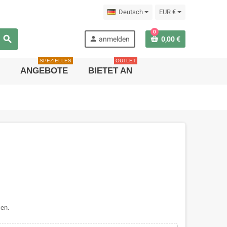
Deutsch
EUR €
0
search
person
anmelden
0,00 €
SPEZIELLES
OUTLET
ANGEBOTE
BIETET AN
en.