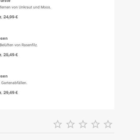
Bürste
fernen von Unkraut und Moos.
24,99 €
t.
esen
elüften von Rasenfilz.
25,49 €
t.
esen
Gartenabfällen.
29,49 €
t.




