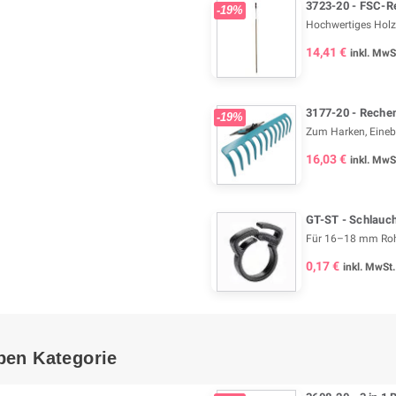
3723-20 - FSC-Re
-19%
Hochwertiges Holz
14,41 €
inkl. MwS
3177-20 - Reche
-19%
Zum Harken, Eineb
16,03 €
inkl. MwS
GT-ST - Schlauc
Für 16–18 mm Roh
0,17 €
inkl. MwSt.
ben Kategorie