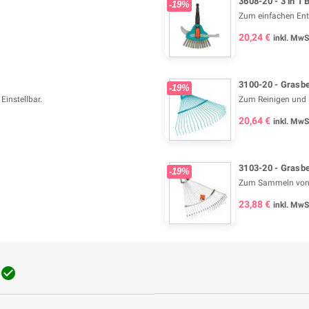
3608-20 - 3 in 1 
-19%
Zum einfachen Ent
20,24 €
inkl. MwS
3100-20 - Grasb
-19%
instellbar.
Zum Reinigen und B
20,64 €
inkl. MwS
3103-20 - Grasb
-19%
Zum Sammeln von 
23,88 €
inkl. MwS
