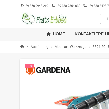
+39 350 0943 210
+39 388 7364 030
+39 338 2493 7
home
KONTAKTIERE U
HOME
chevron_right
Ausrüstung
chevron_right
Modulare Werkzeuge
chevron_right
3391-20 - 
-19%