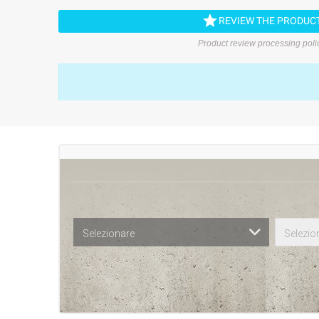

REVIEW THE PRODUC
Product review processing poli
Selezionare
Selezio