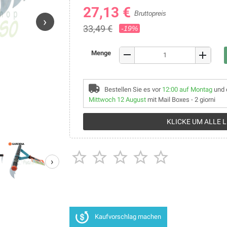
27,13 €
Bruttopreis
›
33,49 €
-19%
remove
Menge
add
Bestellen Sie es vor
12:00 auf Montag
und 
Mittwoch 12 August
mit Mail Boxes - 2 giorni
KLICKE UM ALLE 





›
Kaufvorschlag machen