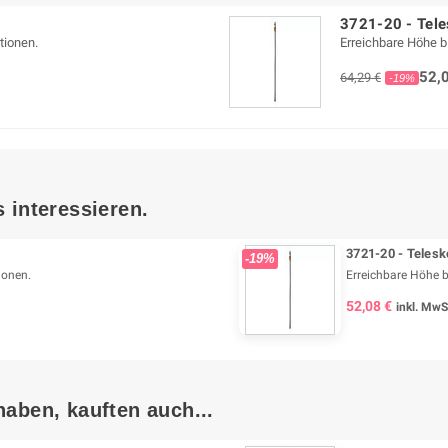
3721-20 - Tele
tionen.
Erreichbare Höhe bi
52,
64,29 €
-19%
 interessieren.
3721-20 - Telesk
-19%
ionen.
Erreichbare Höhe bi
52,08 €
inkl. MwS
haben, kauften auch...