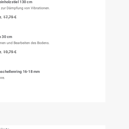
inholzstiel 130 cm
 zur Dämpfung von Vibrationen.
17,79 €
t.
n 30 cm
nen und Bearbeiten des Bodens.
19,79 €
t.
hschellenring 16-18 mm
re.