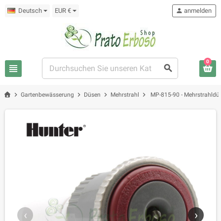
Deutsch
EUR €
person
anmelden
0
view_headline
search
chevron_right
chevron_right
chevron_right
chevron_right
Gartenbewässerung
Düsen
Mehrstrahl
MP-815-90 - Mehrstrahldü
‹
›