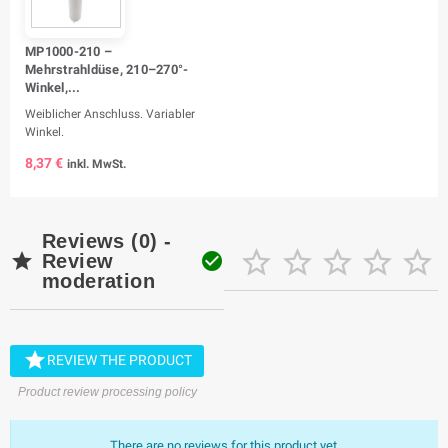
MP1000-210 –
Mehrstrahldüse, 210–270°-
Winkel,...
Weiblicher Anschluss. Variabler
Winkel.
8,37 €
inkl. MwSt.
Reviews (0) -







Review
moderation

REVIEW THE PRODUCT
Product review processing policy
There are no reviews for this product yet.