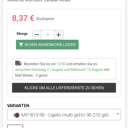
Weiblicher Anschluss. Variabler Winkel.
8,37 €
Bruttopreis
remove
Menge
add
shopping_cart
IN DEN WARENKORB LEGEN
Bestellen Sie es vor
12:00
und erhalten Sie es
zwischen Dienstag 11 August und Mittwoch 12 August
mit
Mail Boxes - 2 giorni
KLICKE UM ALLE LIEFERDIENSTE ZU SEHEN
VARIANTEN:
MP-815-90 - Ugello multi getto 90-210 gittata 4.9 m