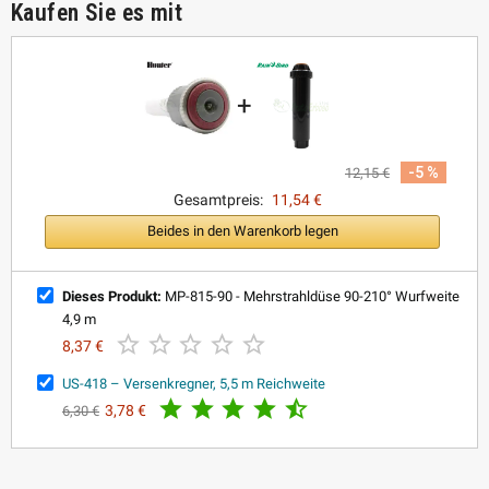
Kaufen Sie es mit
+
-5 %
12,15 €
Gesamtpreis:
11,54 €
Beides in den Warenkorb legen
Dieses Produkt:
MP-815-90 - Mehrstrahldüse 90-210° Wurfweite
4,9 m





8,37 €
US-418 – Versenkregner, 5,5 m Reichweite





3,78 €
6,30 €