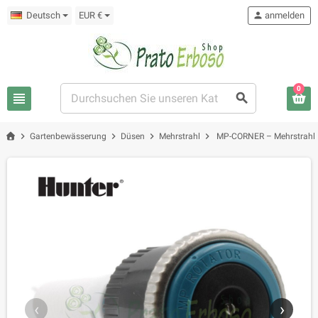
Deutsch
EUR €
person
anmelden
0
view_headline
search
chevron_right
chevron_right
chevron_right
chevron_right
Gartenbewässerung
Düsen
Mehrstrahl
MP-CORNER – Mehrstrahldü
‹
›