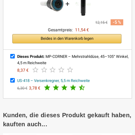
+
-5 %
12,15 €
Gesamtpreis:
11,54 €
Beides in den Warenkorb legen
Dieses Produkt:
MP-CORNER – Mehrstrahldüse, 45–105° Winkel,
4,5 m Reichweite





8,37 €
US-418 – Versenkregner, 5,5 m Reichweite





3,78 €
6,30 €
Kunden, die dieses Produkt gekauft haben,
kauften auch...