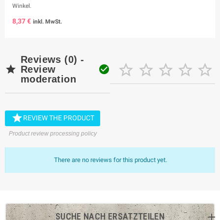
Winkel.
8,37 €
inkl. MwSt.
Reviews (0) -







Review
moderation

REVIEW THE PRODUCT
Product review processing policy
There are no reviews for this product yet.
SUCHE NACH ERSATZTEILEN