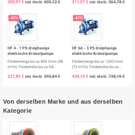
350,97 €
605,12 €
211,57 €
364,78 €
inkl. MwSt.
inkl. MwSt.
-42%
-42%
HF 4 - 1 PS dreiphasige
HF 6A - 3 PS dreiphasige
elektrische Kreiselpumpe
elektrische Kreiselpumpe
Fördermenge bis zu 800 l/min (48
Fördermenge bis zu 1200 l/min
m³/h). Förderhöhe bis zu 9,8...
(72 m³/h). Förderhöhe bis zu...
227,85 €
392,84 €
428,10 €
738,10 €
inkl. MwSt.
inkl. MwSt.
Von derselben Marke und aus derselben
Kategorie