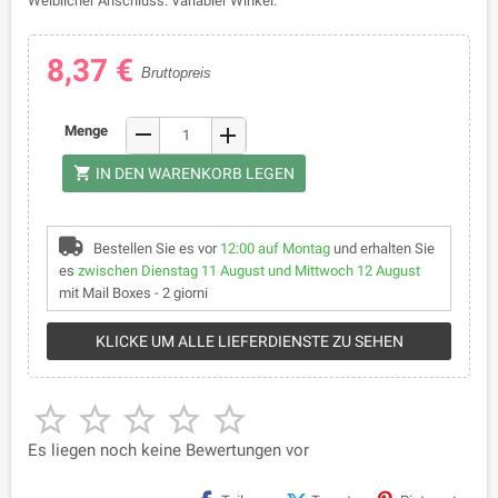
Weiblicher Anschluss. Variabler Winkel.
8,37 €
Bruttopreis
remove
Menge
add
shopping_cart
IN DEN WARENKORB LEGEN
Bestellen Sie es vor
12:00 auf Montag
und erhalten Sie
es
zwischen Dienstag 11 August und Mittwoch 12 August
mit Mail Boxes - 2 giorni
KLICKE UM ALLE LIEFERDIENSTE ZU SEHEN





Es liegen noch keine Bewertungen vor