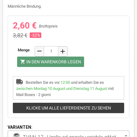
Männliche Bindung.
2,60 €
Bruttopreis
3,82 €
-32%
remove
Menge
add
shopping_cart
IN DEN WARENKORB LEGEN
Bestellen Sie es vor
12:00
und erhalten Sie es
zwischen Montag 10 August und Dienstag 11 August
mit
Mail Boxes - 2 giorni
KLICKE UM ALLE LIEFERDIENSTE ZU SEHEN
VARIANTEN:
TVAN-17 - Ugello ad angolo variabile gittata 5.2 m