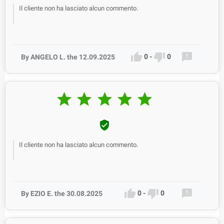
Il cliente non ha lasciato alcun commento.



0
-
0
By ANGELO L. the 12.09.2025






Il cliente non ha lasciato alcun commento.



0
-
0
By EZIO E. the 30.08.2025