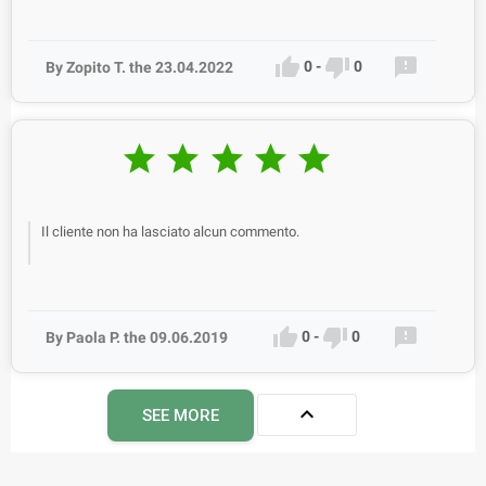



0
-
0
By Zopito T. the 23.04.2022





Il cliente non ha lasciato alcun commento.



0
-
0
By Paola P. the 09.06.2019

SEE MORE