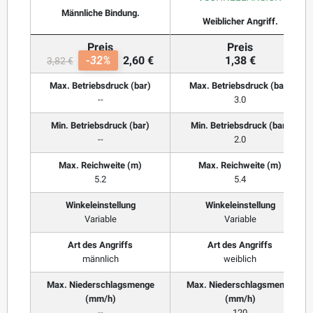
Männliche Bindung.
Weiblicher Angriff.
Preis
Preis
-32%
2,60 €
1,38 €
3,82 €
Max. Betriebsdruck (bar)
Max. Betriebsdruck (bar)
--
3.0
Min. Betriebsdruck (bar)
Min. Betriebsdruck (bar)
--
2.0
Max. Reichweite (m)
Max. Reichweite (m)
5.2
5.4
Winkeleinstellung
Winkeleinstellung
Variable
Variable
Art des Angriffs
Art des Angriffs
männlich
weiblich
Max. Niederschlagsmenge
Max. Niederschlagsmenge
(mm/h)
(mm/h)
--
120