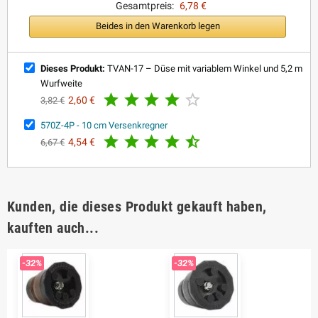
Gesamtpreis:
6,78 €
Beides in den Warenkorb legen
Dieses Produkt:
TVAN-17 – Düse mit variablem Winkel und 5,2 m
Wurfweite





2,60 €
3,82 €
570Z-4P - 10 cm Versenkregner





4,54 €
6,67 €
Kunden, die dieses Produkt gekauft haben,
kauften auch...
-32%
-32%