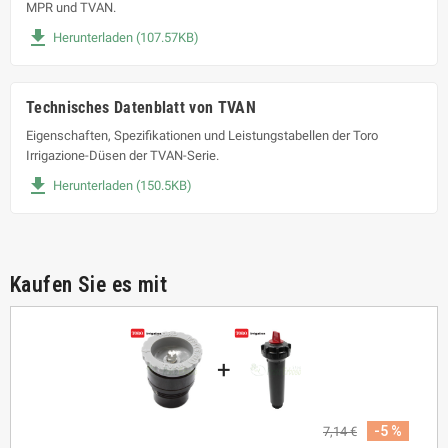
MPR und TVAN.
file_download
Herunterladen (107.57KB)
Technisches Datenblatt von TVAN
Eigenschaften, Spezifikationen und Leistungstabellen der Toro
Irrigazione-Düsen der TVAN-Serie.
file_download
Herunterladen (150.5KB)
Kaufen Sie es mit
+
-5 %
7,14 €