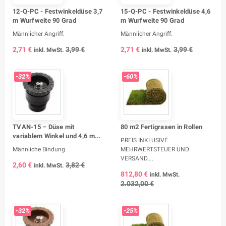
12-Q-PC - Festwinkeldüse 3,7
15-Q-PC - Festwinkeldüse 4,6
m Wurfweite 90 Grad
m Wurfweite 90 Grad
Männlicher Angriff.
Männlicher Angriff.
2,71 €
3,99 €
2,71 €
3,99 €
inkl. MwSt.
inkl. MwSt.
-32%
-60%
TVAN-15 – Düse mit
80 m2 Fertigrasen in Rollen
variablem Winkel und 4,6 m...
PREIS INKLUSIVE
Männliche Bindung.
MEHRWERTSTEUER UND
VERSAND....
2,60 €
3,82 €
inkl. MwSt.
812,80 €
inkl. MwSt.
2.032,00 €
-32%
-25%