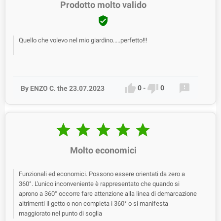
Prodotto molto valido

Quello che volevo nel mio giardino.....perfetto!!!



0
-
0
By ENZO C. the 23.07.2023





Molto economici
Funzionali ed economici. Possono essere orientati da zero a
360°. L'unico inconveniente è rappresentato che quando si
aprono a 360° occorre fare attenzione alla linea di demarcazione
altrimenti il getto o non completa i 360° o si manifesta
maggiorato nel punto di soglia