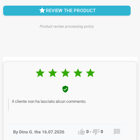

REVIEW THE PRODUCT
Product review processing policy






Il cliente non ha lasciato alcun commento.



0
-
0
By Dino G. the 16.07.2026