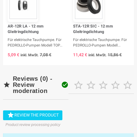
AR-12R LA - 12 mm
STA-12R SIC - 12 mm
Gleitringdichtung
Gleitringdichtung
Für elektrische Tauchpumpe. Für
Für elektrische Tauchpumpe. Für
PEDROLLO-Pumpen Modell TOP...
PEDROLLO-Pumpen Modell...
5,09 €
7,08 €
11,42 €
15,86 €
inkl. MwSt.
inkl. MwSt.
Reviews (0) -







Review
moderation

REVIEW THE PRODUCT
Product review processing policy