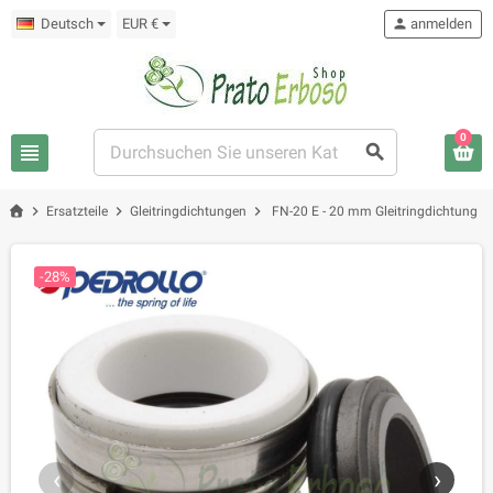
Deutsch
EUR €
person
anmelden
0
view_headline
search
chevron_right
chevron_right
chevron_right
Ersatzteile
Gleitringdichtungen
FN-20 E - 20 mm Gleitringdichtung
-28%
‹
›