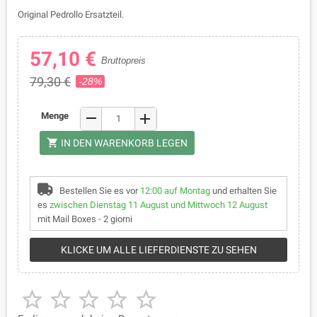
Original Pedrollo Ersatzteil.
57,10 €
Bruttopreis
79,30 €
-28%
remove
Menge
add
shopping_cart
IN DEN WARENKORB LEGEN
Bestellen Sie es vor
12:00 auf Montag
und erhalten Sie
es
zwischen Dienstag 11 August und Mittwoch 12 August
mit Mail Boxes - 2 giorni
KLICKE UM ALLE LIEFERDIENSTE ZU SEHEN




