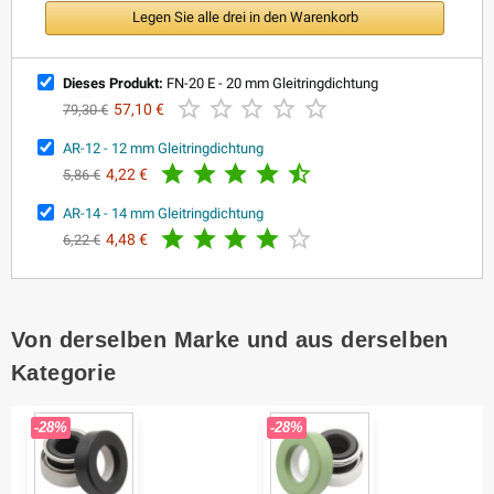
Legen Sie alle drei in den Warenkorb
Dieses Produkt:
FN-20 E - 20 mm Gleitringdichtung





57,10 €
79,30 €
AR-12 - 12 mm Gleitringdichtung





4,22 €
5,86 €
AR-14 - 14 mm Gleitringdichtung





4,48 €
6,22 €
Von derselben Marke und aus derselben
Kategorie
-28%
-28%