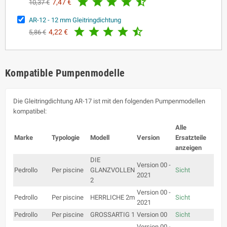





7,47 €
10,37 €
AR-12 - 12 mm Gleitringdichtung





4,22 €
5,86 €
Kompatible Pumpenmodelle
Die Gleitringdichtung AR-17 ist mit den folgenden Pumpenmodellen
kompatibel:
Alle
Marke
Typologie
Modell
Version
Ersatzteile
anzeigen
DIE
Version 00 -
Pedrollo
Per piscine
GLANZVOLLEN
Sicht
2021
2
Version 00 -
Pedrollo
Per piscine
HERRLICHE 2m
Sicht
2021
Pedrollo
Per piscine
GROSSARTIG 1
Version 00
Sicht
Version 00 -