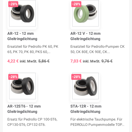
-28%
-28%
AR-12 - 12 mm
AR-12 V - 12 mm
Gleitringdichtung
Gleitringdichtung
Ersatzteil für Pedrollo PK 60, PK
Ersatzteil für Pedrollo-Pumpen CK
65, PK 70, PK 80, PKS 60,...
50, CK 80E, CK 90E, CK...
4,22 €
5,86 €
7,03 €
9,76 €
inkl. MwSt.
inkl. MwSt.
-28%
-28%
AR-12ST6 - 12 mm
STA-12R - 12 mm
Gleitringdichtung
Gleitringdichtung
Ersatz für Pedrollo CP 100-ST6,
Für elektrische Tauchpumpe. Für
CP130-ST6, CP132-ST6.
PEDROLLO Pumpenmodelle TOP...