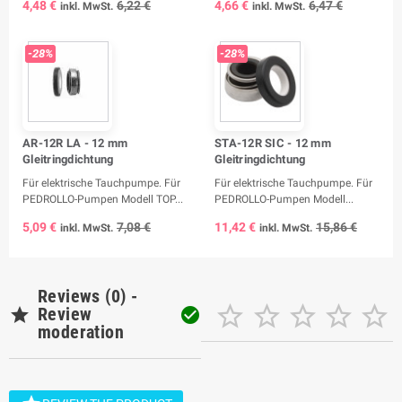
4,48 €
6,22 €
4,66 €
6,47 €
inkl. MwSt.
inkl. MwSt.
-28%
-28%
AR-12R LA - 12 mm
STA-12R SIC - 12 mm
Gleitringdichtung
Gleitringdichtung
Für elektrische Tauchpumpe. Für
Für elektrische Tauchpumpe. Für
PEDROLLO-Pumpen Modell TOP...
PEDROLLO-Pumpen Modell...
5,09 €
7,08 €
11,42 €
15,86 €
inkl. MwSt.
inkl. MwSt.
Reviews (0) -






Review

moderation