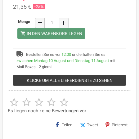
21,35 €
-28%
remove
Menge
add
shopping_cart
IN DEN WARENKORB LEGEN
Bestellen Sie es vor
12:00
und erhalten Sie es
zwischen Montag 10 August und Dienstag 11 August
mit
Mail Boxes - 2 giorni
KLICKE UM ALLE LIEFERDIENSTE ZU SEHEN





Es liegen noch keine Bewertungen vor
Teilen
Tweet
Pinterest