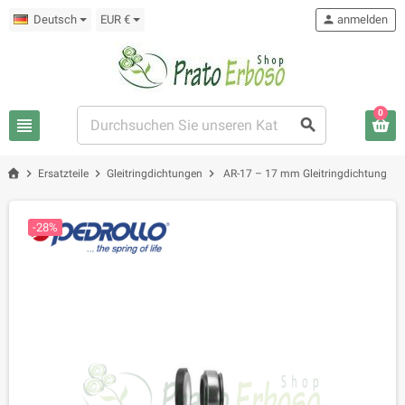
Deutsch
EUR €
person
anmelden
0
view_headline
search
chevron_right
chevron_right
chevron_right
Ersatzteile
Gleitringdichtungen
AR-17 – 17 mm Gleitringdichtung
-28%