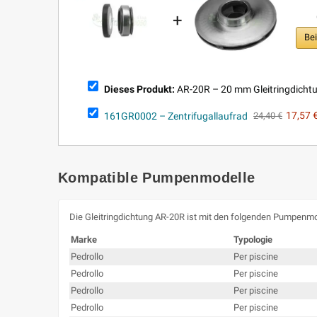
+
Be
Dieses Produkt:
AR-20R – 20 mm Gleitringdicht
161GR0002 – Zentrifugallaufrad
17,57 
24,40 €
Kompatible Pumpenmodelle
Die Gleitringdichtung AR-20R ist mit den folgenden Pumpenmo
Marke
Typologie
Pedrollo
Per piscine
Pedrollo
Per piscine
Pedrollo
Per piscine
Pedrollo
Per piscine