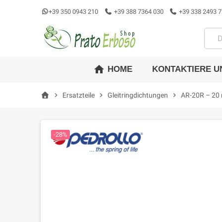
+39 350 0943 210
+39 388 7364 030
+39 338 2493 7
home
KONTAKTIERE U
HOME
chevron_right
Ersatzteile
chevron_right
Gleitringdichtungen
chevron_right
AR-20R – 20 
-28%