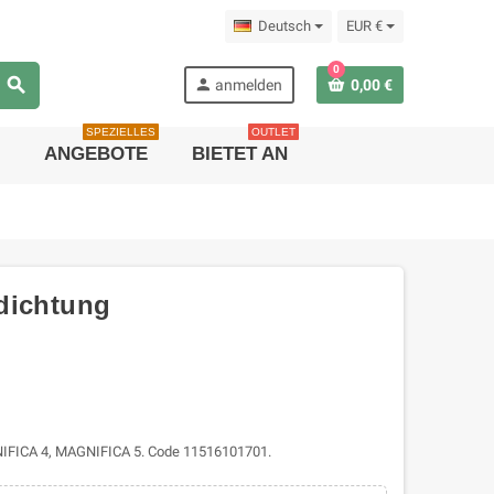
Deutsch
EUR €
0
search
person
anmelden
0,00 €
SPEZIELLES
OUTLET
ANGEBOTE
BIETET AN
dichtung
GNIFICA 4, MAGNIFICA 5. Code 11516101701.