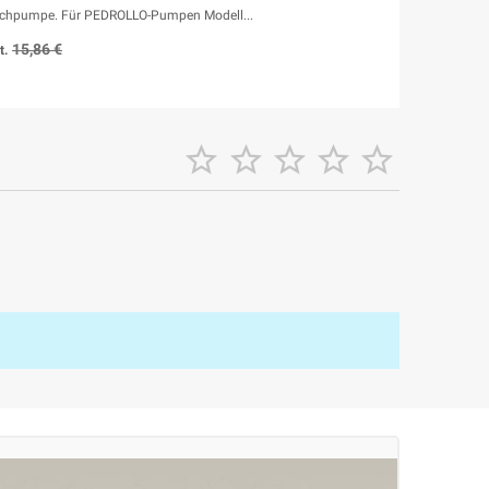
auchpumpe. Für PEDROLLO-Pumpen Modell...
15,86 €
t.




