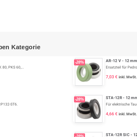
ben Kategorie
AR-12 V - 12 mm 
-28%
K 80, PKS 60,...
Ersatzteil für Ped
7,03 €
inkl. MwSt.
STA-12R - 12 mm 
-28%
 CP132-ST6.
Für elektrische T
4,66 €
inkl. MwSt.
STA-12R SIC - 12
-28%