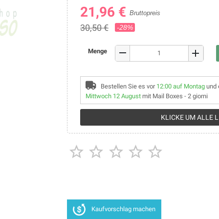
21,96 €
Bruttopreis
30,50 €
-28%
remove
Menge
add
Bestellen Sie es vor
12:00 auf Montag
und 
Mittwoch 12 August
mit Mail Boxes - 2 giorni
KLICKE UM ALLE 





Kaufvorschlag machen