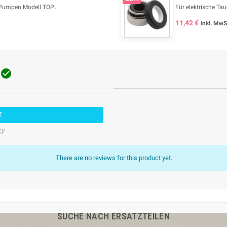
Pumpen Modell TOP...
Für elektrische T
11,42 €
inkl. MwS

T
cy
There are no reviews for this product yet.
SUCHE NACH ERSATZTEILEN