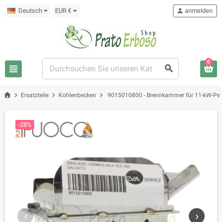
Deutsch
EUR €
person
anmelden
0
view_headline
search
chevron_right
chevron_right
chevron_right
Ersatzteile
Kohlenbecken
9015010800 - Brennkammer für 11-kW-Pel
-28%
‹
›