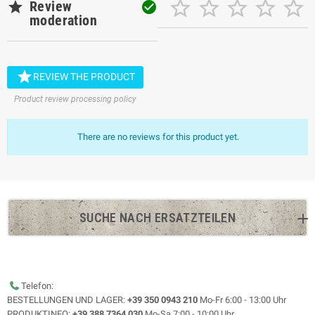






Review

moderation

REVIEW THE PRODUCT
Product review processing policy
There are no reviews for this product yet.
SUCHE NACH ERSATZTEILEN
Telefon:
BESTELLUNGEN UND LAGER:
+39 350 0943 210
Mo-Fr 6:00 - 13:00 Uhr
PRODUKTINFO:
+39 388 7364 030
Mo-Sa 7:00 - 10:00 Uhr