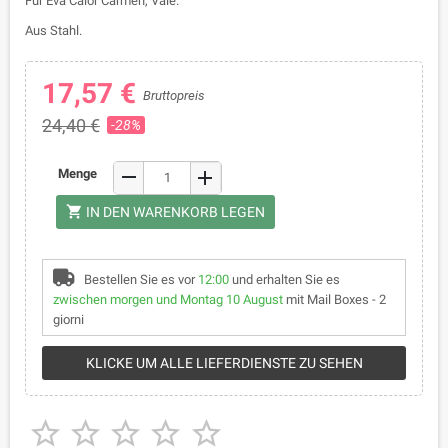
Für Eva Calòr Carmen, Vale.
Aus Stahl.
17,57 €
Bruttopreis
24,40 €
-28%
remove
Menge
add
shopping_cart
IN DEN WARENKORB LEGEN
Bestellen Sie es vor
12:00
und erhalten Sie es
zwischen morgen und Montag 10 August
mit Mail Boxes - 2
giorni
KLICKE UM ALLE LIEFERDIENSTE ZU SEHEN




