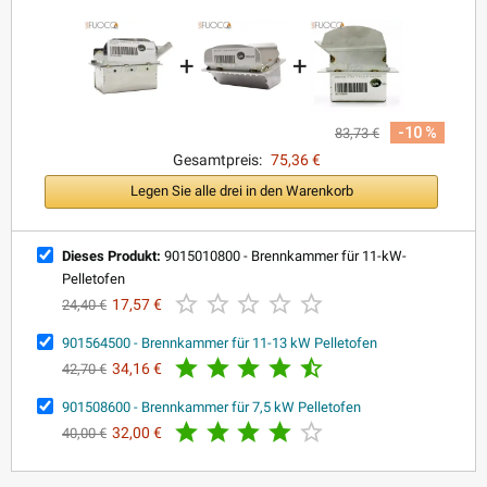
+
+
-10 %
83,73 €
Gesamtpreis:
75,36 €
Legen Sie alle drei in den Warenkorb
Dieses Produkt:
9015010800 - Brennkammer für 11-kW-
Pelletofen





17,57 €
24,40 €
901564500 - Brennkammer für 11-13 kW Pelletofen





34,16 €
42,70 €
901508600 - Brennkammer für 7,5 kW Pelletofen





32,00 €
40,00 €