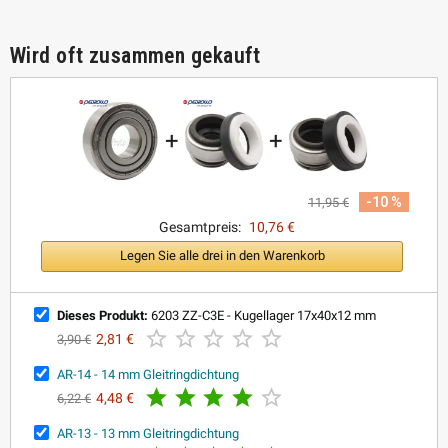
Wird oft zusammen gekauft
+
+
-10 %
11,95 €
Gesamtpreis:
10,76 €
Legen Sie alle drei in den Warenkorb
Dieses Produkt:
6203 ZZ-C3E - Kugellager 17x40x12 mm





2,81 €
3,90 €
AR-14 - 14 mm Gleitringdichtung





4,48 €
6,22 €
AR-13 - 13 mm Gleitringdichtung