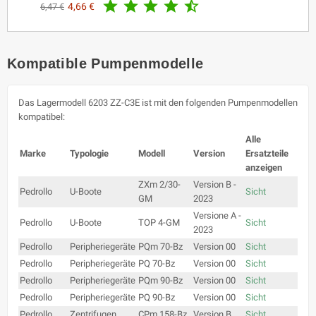





4,66 €
6,47 €
Kompatible Pumpenmodelle
Das Lagermodell 6203 ZZ-C3E ist mit den folgenden Pumpenmodellen
kompatibel:
Alle
Marke
Typologie
Modell
Version
Ersatzteile
anzeigen
ZXm 2/30-
Version B -
Pedrollo
U-Boote
Sicht
GM
2023
Versione A -
Pedrollo
U-Boote
TOP 4-GM
Sicht
2023
Pedrollo
Peripheriegeräte
PQm 70-Bz
Version 00
Sicht
Pedrollo
Peripheriegeräte
PQ 70-Bz
Version 00
Sicht
Pedrollo
Peripheriegeräte
PQm 90-Bz
Version 00
Sicht
Pedrollo
Peripheriegeräte
PQ 90-Bz
Version 00
Sicht
Pedrollo
Zentrifugen
CPm 158-Bz
Version B
Sicht