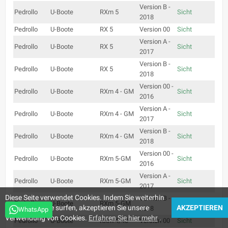
Version B -
Pedrollo
U-Boote
RXm 5
Sicht
2018
Pedrollo
U-Boote
RX 5
Version 00
Sicht
Version A -
Pedrollo
U-Boote
RX 5
Sicht
2017
Version B -
Pedrollo
U-Boote
RX 5
Sicht
2018
Version 00 -
Pedrollo
U-Boote
RXm 4 - GM
Sicht
2016
Version A -
Pedrollo
U-Boote
RXm 4 - GM
Sicht
2017
Version B -
Pedrollo
U-Boote
RXm 4 - GM
Sicht
2018
Version 00 -
Pedrollo
U-Boote
RXm 5-GM
Sicht
2016
Version A -
Pedrollo
U-Boote
RXm 5-GM
Sicht
2017
Diese Seite verwendet Cookies. Indem Sie weiterhin
Version B -
Pedrollo
U-Boote
RXm 5-GM
Sicht
auf der Website surfen, akzeptieren Sie unsere
AKZEPTIEREN
2018
WhatsApp
Verwendung von Cookies.
Erfahren Sie hier mehr
.
Pedrollo
U-Boote
RXm 4/40
Version 00
Sicht