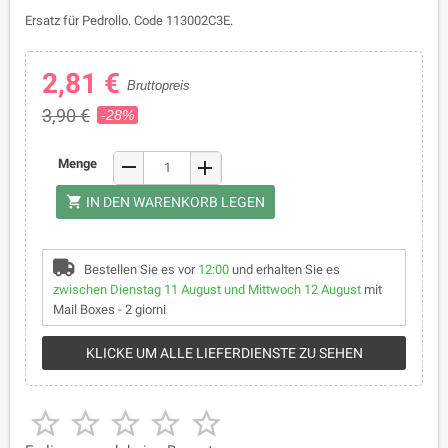
Ersatz für Pedrollo. Code 113002C3E.
2,81 €
Bruttopreis
3,90 €
-28%
remove
Menge
add
shopping_cart
IN DEN WARENKORB LEGEN
Bestellen Sie es vor
12:00
und erhalten Sie es
zwischen Dienstag 11 August und Mittwoch 12 August
mit
Mail Boxes - 2 giorni
KLICKE UM ALLE LIEFERDIENSTE ZU SEHEN




