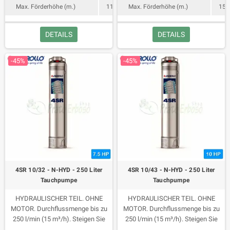
Max. Förderhöhe (m.)
113
Max. Förderhöhe (m.)
151
DETAILS
DETAILS
-45%
-45%
4SR 10/32 - N-HYD - 250 Liter
4SR 10/43 - N-HYD - 250 Liter
Tauchpumpe
Tauchpumpe
HYDRAULISCHER TEIL. OHNE
HYDRAULISCHER TEIL. OHNE
MOTOR. Durchflussmenge bis zu
MOTOR. Durchflussmenge bis zu
250 l/min (15 m³/h). Steigen Sie
250 l/min (15 m³/h). Steigen Sie
auf bis zu 202 Meter.
auf bis zu 271 Meter.