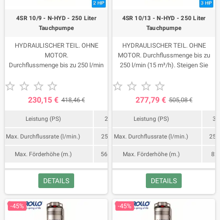
4SR 10/9 - N-HYD - 250 Liter
4SR 10/13 - N-HYD - 250 Liter
Tauchpumpe
Tauchpumpe
HYDRAULISCHER TEIL. OHNE
HYDRAULISCHER TEIL. OHNE
MOTOR.
MOTOR. Durchflussmenge bis zu
Durchflussmenge bis zu 250 l/min
250 l/min (15 m³/h). Steigen Sie
(15 m³/h). Steigen Sie auf bis zu
auf bis zu 82 Meter.










56,5 Meter.
230,15 €
277,79 €
418,46 €
505,08 €
Leistung (PS)
2
Leistung (PS)
3
Max. Durchflussrate (l/min.)
250
Max. Durchflussrate (l/min.)
250
Max. Förderhöhe (m.)
56,5
Max. Förderhöhe (m.)
82
DETAILS
DETAILS
-45%
-45%