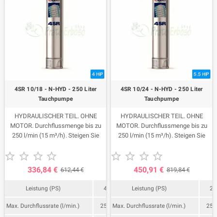
4SR 10/18 - N-HYD - 250 Liter
4SR 10/24 - N-HYD - 250 Liter
Tauchpumpe
Tauchpumpe
HYDRAULISCHER TEIL. OHNE
HYDRAULISCHER TEIL. OHNE
MOTOR. Durchflussmenge bis zu
MOTOR. Durchflussmenge bis zu
250 l/min (15 m³/h). Steigen Sie
250 l/min (15 m³/h). Steigen Sie
auf bis zu 113 Meter.
auf bis zu 151 Meter.










336,84 €
450,91 €
612,44 €
819,84 €
Leistung (PS)
4
Leistung (PS)
2
Max. Durchflussrate (l/min.)
250
Max. Durchflussrate (l/min.)
250