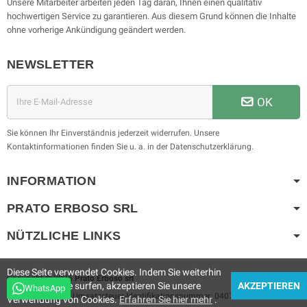
Unsere Mitarbeiter arbeiten jeden Tag daran, Ihnen einen qualitativ
hochwertigen Service zu garantieren. Aus diesem Grund können die Inhalte
ohne vorherige Ankündigung geändert werden.
NEWSLETTER
OK
Sie können Ihr Einverständnis jederzeit widerrufen. Unsere
Kontaktinformationen finden Sie u. a. in der Datenschutzerklärung.
INFORMATION
PRATO ERBOSO
SRL
NÜTZLICHE LINKS
Diese Seite verwendet Cookies. Indem Sie weiterhin
Copyright © 2025
Prato Erboso
srl
auf der Website surfen, akzeptieren Sie unsere
AKZEPTIEREN
WhatsApp
Prato Erboso
srl
- Umsatzsteuer-Identifikationsnummer: 04074960719
Verwendung von Cookies.
Erfahren Sie hier mehr
.