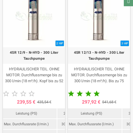
4SR 12/9 - N-HYD - 300 Liter
4SR 12/13 - N-HYD - 300 Liter
Tauchpumpe
Tauchpumpe
HYDRAULISCHER TEIL. OHNE
HYDRAULISCHER TEIL. OHNE
MOTOR. Durchflussmenge bis zu
MOTOR. Durchflussmenge bis zu
300 l/min (18 m³/h). Kopf bis zu 52
300 l/min (18 m³/h). Bis zu 75
Meter.
Meter hoch.










239,55 €
297,92 €
435,54 €
541,68 €
Leistung (PS)
2
Leistung (PS)
3
Max. Durchflussrate (l/min.)
300
Max. Durchflussrate (l/min.)
300