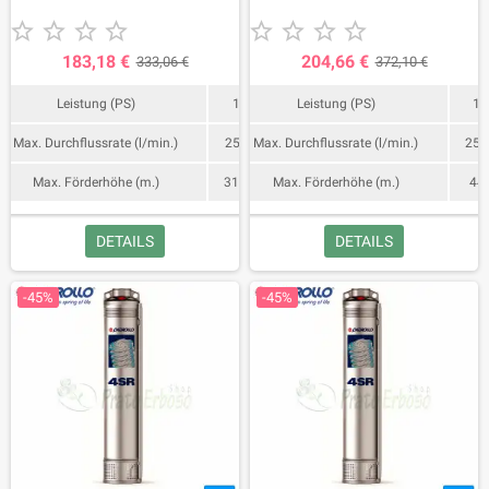
31,5 Meter.
Meter hoch.










183,18 €
204,66 €
333,06 €
372,10 €
Leistung (PS)
1
Leistung (PS)
1
Max. Durchflussrate (l/min.)
250
Max. Durchflussrate (l/min.)
250
Max. Förderhöhe (m.)
31,5
Max. Förderhöhe (m.)
44
DETAILS
DETAILS
-45%
-45%