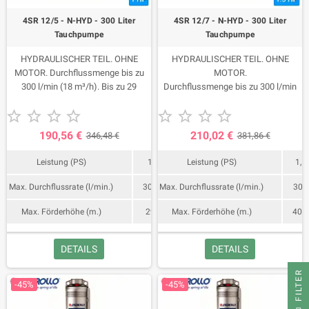
4SR 12/5 - N-HYD - 300 Liter
4SR 12/7 - N-HYD - 300 Liter
Tauchpumpe
Tauchpumpe
HYDRAULISCHER TEIL. OHNE
HYDRAULISCHER TEIL. OHNE
MOTOR. Durchflussmenge bis zu
MOTOR.
300 l/min (18 m³/h). Bis zu 29
Durchflussmenge bis zu 300 l/min
Meter tief.
(18 m³/h). Bis zu 40,5 Meter hoch.










190,56 €
210,02 €
346,48 €
381,86 €
Leistung (PS)
1
Leistung (PS)
1,5
Max. Durchflussrate (l/min.)
300
Max. Durchflussrate (l/min.)
300
Max. Förderhöhe (m.)
29
Max. Förderhöhe (m.)
40,5
DETAILS
DETAILS
FILTER
-45%
-45%