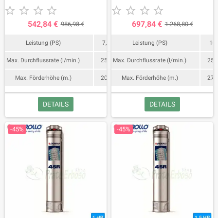










542,84 €
697,84 €
986,98 €
1.268,80 €
Leistung (PS)
7,5
Leistung (PS)
10
Max. Durchflussrate (l/min.)
250
Max. Durchflussrate (l/min.)
250
Max. Förderhöhe (m.)
202
Max. Förderhöhe (m.)
271
DETAILS
DETAILS
-45%
-45%