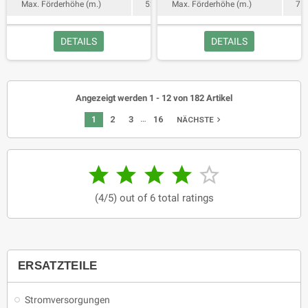
Max. Förderhöhe (m.)
52
Max. Förderhöhe (m.)
75
DETAILS
DETAILS
Angezeigt werden 1 - 12 von 182 Artikel
…
1
2
3
16
navigate_next
NÄCHSTE





(4/5) out of 6 total ratings
ERSATZTEILE
Stromversorgungen