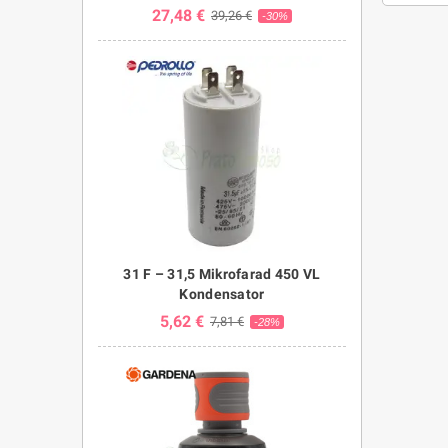
27,48 €
39,26 €
-30%
31 F – 31,5 Mikrofarad 450 VL
Kondensator
5,62 €
7,81 €
-28%