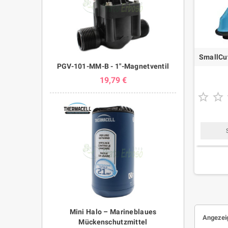
SmallCut
PGV-101-MM-B - 1"-Magnetventil
19,79 €


Mini Halo – Marineblaues
Angezeig
Mückenschutzmittel