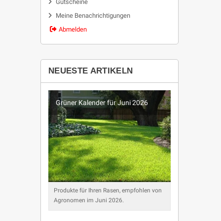
Gutscheine
Meine Benachrichtigungen
Abmelden
NEUESTE ARTIKELN
026
Grüner Kalender für Juni 2026
Grüner K
ohlen von
Produkte für Ihren Rasen, empfohlen von
Produkte f
Agronomen im Juni 2026.
Agronomen