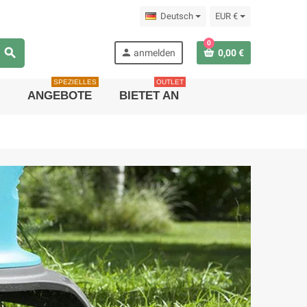
Deutsch
EUR €
0
search
person
anmelden
0,00 €
SPEZIELLES
OUTLET
ANGEBOTE
BIETET AN