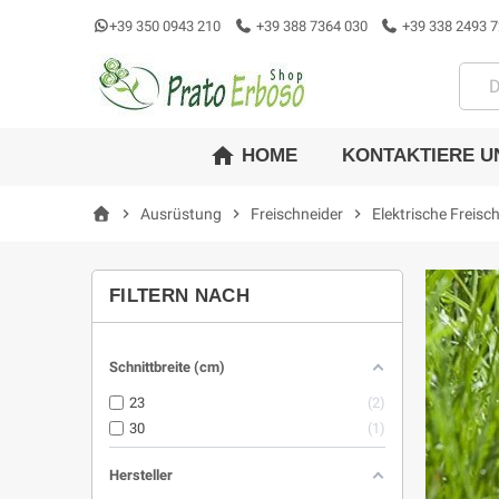
+39 350 0943 210
+39 388 7364 030
+39 338 2493 7
home
KONTAKTIERE U
HOME
chevron_right
Ausrüstung
chevron_right
Freischneider
chevron_right
Elektrische Freisc
FILTERN NACH
Schnittbreite (cm)
23
2
30
1
Hersteller