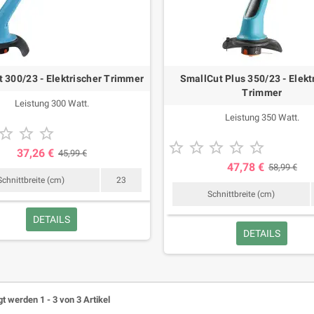
 300/23 - Elektrischer Trimmer
SmallCut Plus 350/23 - Elekt
Trimmer
Leistung 300 Watt.
Leistung 350 Watt.








37,26 €
45,99 €
47,78 €
58,99 €
Schnittbreite (cm)
23
Schnittbreite (cm)
DETAILS
DETAILS
t werden 1 - 3 von 3 Artikel