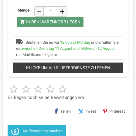
remove
Menge
add
shopping_cart
IN DEN WARENKORB LEGEN
Bestellen Sie es vor
12:00 auf Montag
und erhalten Sie
es
zwischen Dienstag 11 August und Mittwoch 12 August
mit Mail Boxes - 2 giorni
KLICKE UM ALLE LIEFERDIENSTE ZU SEHEN





Es liegen noch keine Bewertungen vor
Teilen
Tweet
Pinterest
Kaufvorschlag machen