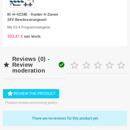
KI-H-4Z24E - Hunter 4-Zonen
24V Bewässerungsset
Mit X2-4 Programmiergerät.
303,41 €
inkl. MwSt.
Reviews (0) -







Review
moderation

REVIEW THE PRODUCT
Product review processing policy
There are no reviews for this product yet.