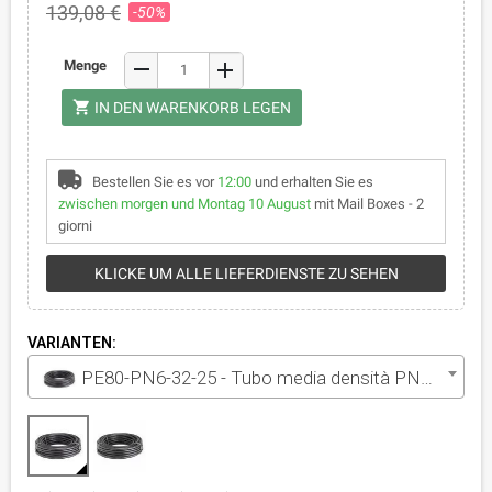
139,08 €
-50%
remove
Menge
add
shopping_cart
IN DEN WARENKORB LEGEN
Bestellen Sie es vor
12:00
und erhalten Sie es
zwischen morgen und Montag 10 August
mit Mail Boxes - 2
giorni
KLICKE UM ALLE LIEFERDIENSTE ZU SEHEN
VARIANTEN:
PE80-PN6-32-25 - Tubo media densità PN6 diametro 32 mm