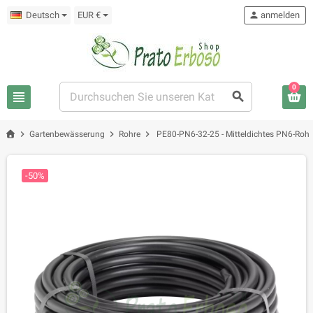
Deutsch
EUR €
person
anmelden
0
view_headline
search
chevron_right
chevron_right
chevron_right
Gartenbewässerung
Rohre
PE80-PN6-32-25 - Mitteldichtes PN6-Roh
-50%