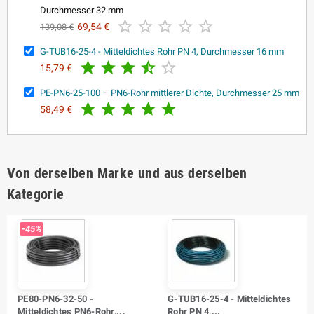
Durchmesser 32 mm





69,54 €
139,08 €
G-TUB16-25-4 - Mitteldichtes Rohr PN 4, Durchmesser 16 mm





15,79 €
PE-PN6-25-100 – PN6-Rohr mittlerer Dichte, Durchmesser 25 mm





58,49 €
Von derselben Marke und aus derselben
Kategorie
-45%
PE80-PN6-32-50 -
G-TUB16-25-4 - Mitteldichtes
Mitteldichtes PN6-Rohr,...
Rohr PN 4,...