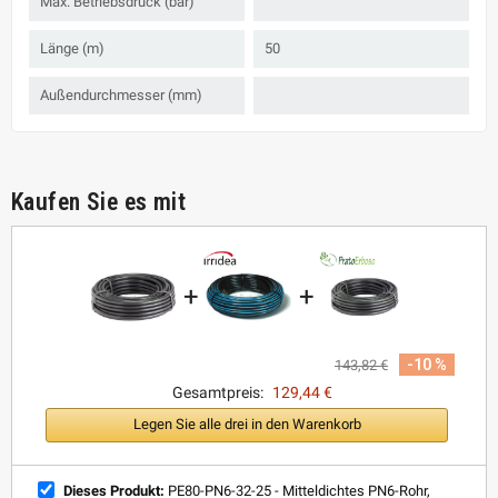
Max. Betriebsdruck (bar)
Länge (m)
50
Außendurchmesser (mm)
Kaufen Sie es mit
+
+
-10 %
143,82 €
Gesamtpreis:
129,44 €
Legen Sie alle drei in den Warenkorb
Dieses Produkt:
PE80-PN6-32-25 - Mitteldichtes PN6-Rohr,