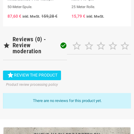
50-Meter-Spule.
25 Meter Rolle.
87,60 €
159,28 €
15,79 €
inkl. MwSt.
inkl. MwSt.
Reviews (0) -






Review

moderation

REVIEW THE PRODUCT
Product review processing policy
There are no reviews for this product yet.