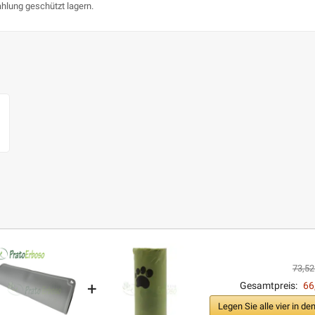
ahlung geschützt lagern.
73,52
+
Gesamtpreis:
66
Legen Sie alle vier in d