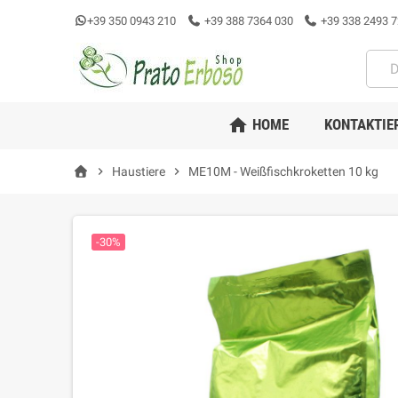
+39 350 0943 210
+39 388 7364 030
+39 338 2493 7
home
HOME
KONTAKTIE
chevron_right
Haustiere
chevron_right
ME10M - Weißfischkroketten 10 kg
-30%