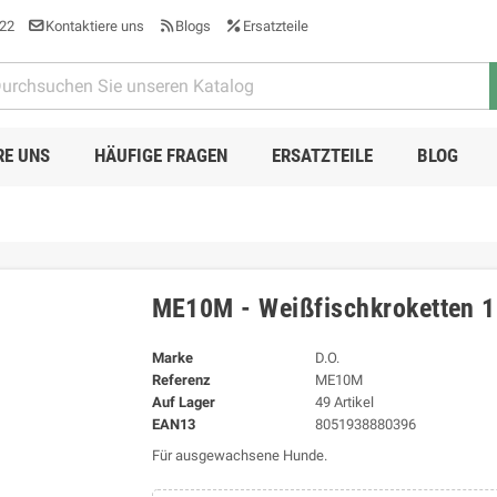
22
Kontaktiere uns
Blogs
Ersatzteile
RE UNS
HÄUFIGE FRAGEN
ERSATZTEILE
BLOG
ME10M - Weißfischkroketten 1
Marke
D.O.
Referenz
ME10M
Auf Lager
49 Artikel
EAN13
8051938880396
Für ausgewachsene Hunde.