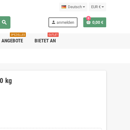
Deutsch
EUR €
0
search
person
anmelden
0,00 €
SPEZIELLES
OUTLET
ANGEBOTE
BIETET AN
0 kg