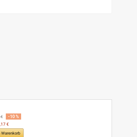
-10 %
 €
,17 €
en Warenkorb