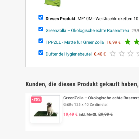
Dieses Produkt:
ME10M - Weißfischkroketten 10
GreenZolla – Ökologische echte Rasenstreu
29,9

TPPZLL - Matte für GreenZolla
16,99 €



Duftende Hygienebeutel
0,40 €
Kunden, die dieses Produkt gekauft haben,
GreenZolla – Ökologische echte Rasenst
-35%
Größe 125 x 40 Zentimeter.
19,49 €
29,99 €
inkl. MwSt.