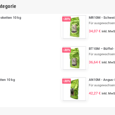
tegorie
oketten 10 kg
MR10M - Schwein
-30%
Für ausgewachsen
34,07 €
inkl. MwS
BT10M – Büffel- 
-30%
Für ausgewachsen
36,64 €
inkl. MwS
ten 10 kg
AN10M - Angus-R
-30%
Für ausgewachsen
42,27 €
inkl. MwS