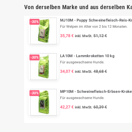
Von derselben Marke und aus derselben Ka
MJ10M - Puppy Schweinefleisch-Reis-Kr
-30%
Für Welpen im Alter von 2 bis 12 Monaten.
35,78 €
51,12 €
inkl. MwSt.
LA10M - Lammkroketten 10 kg
-30%
Für ausgewachsene Hunde.
34,07 €
48,68 €
inkl. MwSt.
MP10M - Schweinefleisch-Erbsen-Kroket
-30%
Für ausgewachsene Hunde.
42,27 €
60,39 €
inkl. MwSt.