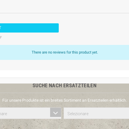
T
cy
There are no reviews for this product yet.
SUCHE NACH ERSATZTEILEN
Für unsere Produkte ist ein breites Sortiment an Ersatzteilen erhältlich.
nare
Selezionare