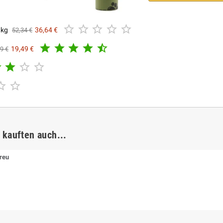





 kg
36,64 €
52,34 €





19,49 €
9 €






 kauften auch...
reu