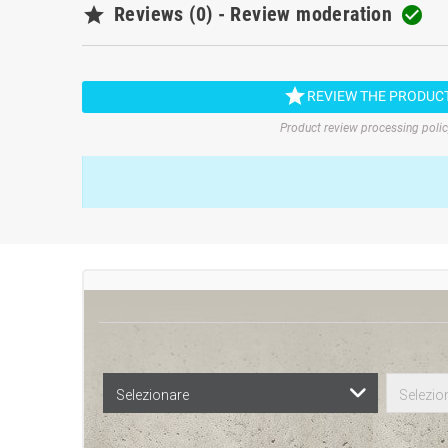

Reviews (0) - Review moderation


REVIEW THE PRODUC
Product review processing poli
Selezionare
Selezio