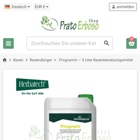
Deutsch
EUR €
person
anmelden
0
view_headline
search
chevron_right
chevron_right
chevron_right
Rasen
Rasendünger
Programm – 5 Liter Rasenbenetzungsmittel