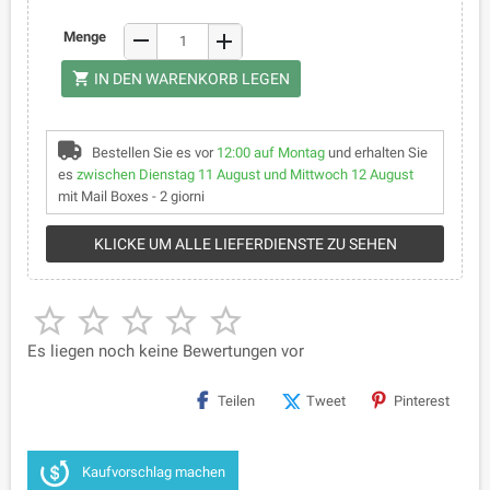
remove
Menge
add
shopping_cart
IN DEN WARENKORB LEGEN
Bestellen Sie es vor
12:00 auf Montag
und erhalten Sie
es
zwischen Dienstag 11 August und Mittwoch 12 August
mit Mail Boxes - 2 giorni
KLICKE UM ALLE LIEFERDIENSTE ZU SEHEN





Es liegen noch keine Bewertungen vor
Teilen
Tweet
Pinterest
Kaufvorschlag machen