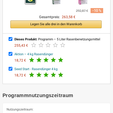
-10 %
292,87 €
Gesamtpreis:
263,58 €
Legen Sie alle drei in den Warenkorb
Dieses Produkt:
Programm – 5 Liter Rasenbenetzungsmittel





255,43 €
Aktion – 4 kg Rasendünger





18,72 €
Seed Start - Rasendünger 4 kg





18,72 €
Programmnutzungszeitraum
Nutzungszeitraum: