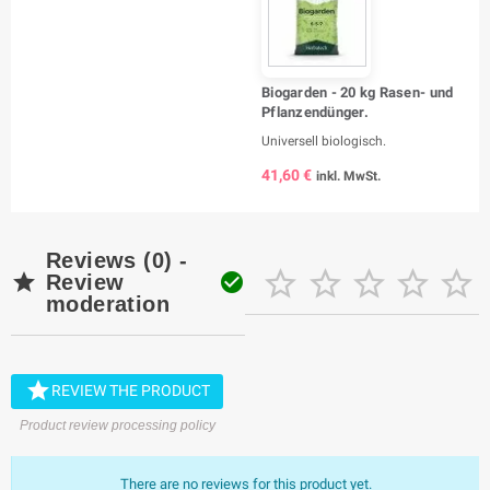
Biogarden - 20 kg Rasen- und
Pflanzendünger.
Universell biologisch.
41,60 €
inkl. MwSt.
Reviews (0) -







Review
moderation

REVIEW THE PRODUCT
Product review processing policy
There are no reviews for this product yet.