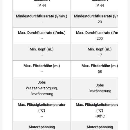
IP 44
IP 44
Mindestdurchflussrate (l/min.)
Mindestdurchflussrate (l/min.)
--
20
Max. Durchflussrate (l/min.)
Max. Durchflussrate (l/min.)
--
200
Min. Kopf (m.)
Min. Kopf (m.)
--
17
Max. Förderhöhe (m.)
Max. Förderhöhe (m.)
--
58
Jobs
Jobs
Wasserversorgung,
Bewässerung
Bewässerung
Max. Flüssigkeitstemperatur
Max. Flüssigkeitstemperatur
(°C)
(°C)
--
+90°C
Motorspannung
Motorspannung