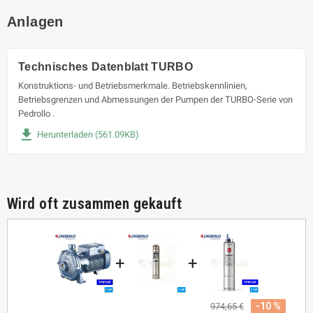
Anlagen
Technisches Datenblatt TURBO
Konstruktions- und Betriebsmerkmale. Betriebskennlinien,
Betriebsgrenzen und Abmessungen der Pumpen der TURBO-Serie von
Pedrollo .
file_download
Herunterladen (561.09KB)
Wird oft zusammen gekauft
+
+
-10 %
974,65 €