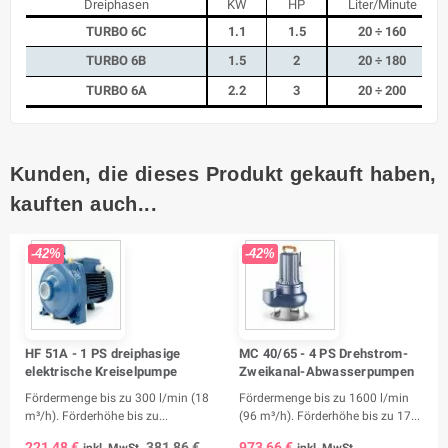
Dreiphasen
KW
HP
Liter/Minute
TURBO 6C
1.1
1.5
20 ÷ 160
TURBO 6B
1.5
2
20 ÷ 180
TURBO 6A
2.2
3
20 ÷ 200
Kunden, die dieses Produkt gekauft haben,
kauften auch...
-42%
-42%
HF 51A - 1 PS dreiphasige
MC 40/65 - 4 PS Drehstrom-
elektrische Kreiselpumpe
Zweikanal-Abwasserpumpen
Fördermenge bis zu 300 l/min (18
Fördermenge bis zu 1600 l/min
m³/h). Förderhöhe bis zu...
(96 m³/h). Förderhöhe bis zu 17...
221,48 €
381,86 €
973,66 €
inkl. MwSt.
inkl. MwSt.