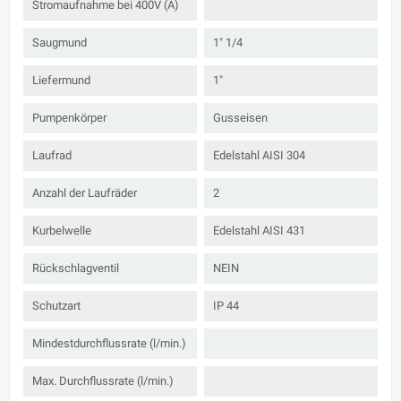
Stromaufnahme bei 400V (A)
Saugmund
1" 1/4
Liefermund
1"
Pumpenkörper
Gusseisen
Laufrad
Edelstahl AISI 304
Anzahl der Laufräder
2
Kurbelwelle
Edelstahl AISI 431
Rückschlagventil
NEIN
Schutzart
IP 44
Mindestdurchflussrate (l/min.)
Max. Durchflussrate (l/min.)