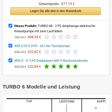
Gesamtpreis:
877,19 €
Legen Sie alle drei in den Warenkorb
Dieses Produkt:
TURBO 6B - 2 PS dreiphasige elektrische
Kreiselpumpe mit zwei Laufrädern





408,99 €
705,16 €
4SR 2/33 S-HYD - 65 Liter Tauchpumpe





332,82 €
605,12 €
4PD/3 - 4" 3 PS Dreiphasen-400-V-Rückwickelmotor





232,84 €
423,34 €
TURBO 6 Modelle und Leistung
TYP
LEISTUNG
AUFFÜHR
Q