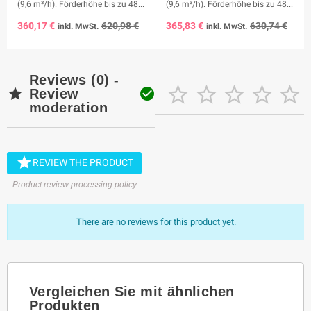
(9,6 m³/h). Förderhöhe bis zu 48...
(9,6 m³/h). Förderhöhe bis zu 48...
360,17 €
620,98 €
365,83 €
630,74 €
inkl. MwSt.
inkl. MwSt.
Reviews (0) -







Review
moderation

REVIEW THE PRODUCT
Product review processing policy
There are no reviews for this product yet.
Vergleichen Sie mit ähnlichen
Produkten