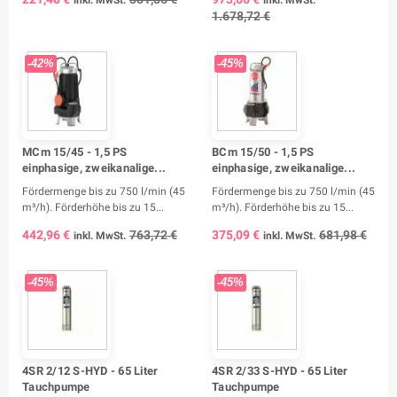
1.678,72 €
-42%
-45%
MCm 15/45 - 1,5 PS
BCm 15/50 - 1,5 PS
einphasige, zweikanalige...
einphasige, zweikanalige...
Fördermenge bis zu 750 l/min (45
Fördermenge bis zu 750 l/min (45
m³/h). Förderhöhe bis zu 15...
m³/h). Förderhöhe bis zu 15...
442,96 €
763,72 €
375,09 €
681,98 €
inkl. MwSt.
inkl. MwSt.
-45%
-45%
4SR 2/12 S-HYD - 65 Liter
4SR 2/33 S-HYD - 65 Liter
Tauchpumpe
Tauchpumpe