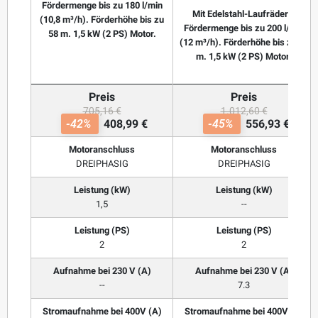
Fördermenge bis zu 180 l/min
Mit Edelstahl-Laufrädern.
(10,8 m³/h). Förderhöhe bis zu
Fördermenge bis zu 200 l/min
58 m. 1,5 kW (2 PS) Motor.
(12 m³/h). Förderhöhe bis zu 58
m. 1,5 kW (2 PS) Motor.
Preis
Preis
705,16 €
1.012,60 €
-42%
408,99 €
-45%
556,93 €
Motoranschluss
Motoranschluss
DREIPHASIG
DREIPHASIG
Leistung (kW)
Leistung (kW)
1,5
--
Leistung (PS)
Leistung (PS)
2
2
Aufnahme bei 230 V (A)
Aufnahme bei 230 V (A)
--
7.3
Stromaufnahme bei 400V (A)
Stromaufnahme bei 400V (A)