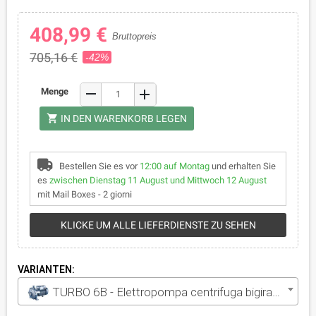
408,99 €
Bruttopreis
705,16 €
-42%
remove
Menge
add
shopping_cart
IN DEN WARENKORB LEGEN
Bestellen Sie es vor
12:00 auf Montag
und erhalten Sie
es
zwischen Dienstag 11 August und Mittwoch 12 August
mit Mail Boxes - 2 giorni
KLICKE UM ALLE LIEFERDIENSTE ZU SEHEN
VARIANTEN:
TURBO 6B - Elettropompa centrifuga bigirante trifase da 2 HP