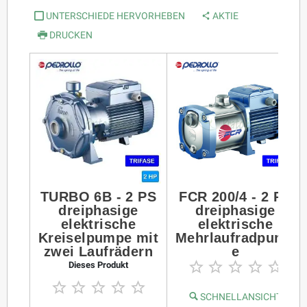
UNTERSCHIEDE HERVORHEBEN
AKTIE
DRUCKEN
TURBO 6B - 2 PS
FCR 200/4 - 2 PS
dreiphasige
dreiphasige
elektrische
elektrische
Kreiselpumpe mit
Mehrlaufradpump
zwei Laufrädern
e





Dieses Produkt





SCHNELLANSICHT