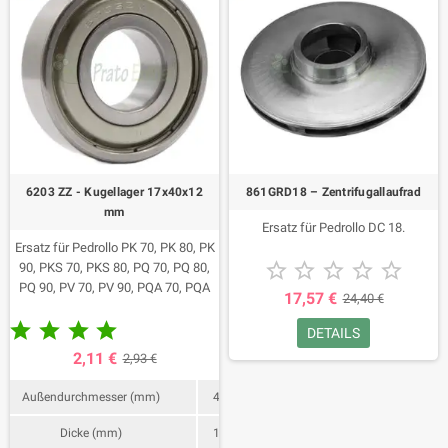
6203 ZZ - Kugellager 17x40x12
861GRD18 – Zentrifugallaufrad
mm
Ersatz für Pedrollo DC 18.
Ersatz für Pedrollo PK 70, PK 80, PK





90, PKS 70, PKS 80, PQ 70, PQ 80,
PQ 90, PV 70, PV 90, PQA 70, PQA
17,57 €
24,40 €
72, PQA 80, PQA 82, PQA 90, CP





150 , CP 152, CP 158, CP 150X, CP
DETAILS
152X, CP 158X, AL-RED 135, CP
2,11 €
2,93 €
150-ST4, CP 150-ST6, CP 158-ST4,
CP 158-ST6, HF 51B, HF 51A, HF
Außendurchmesser (mm)
40
5C, HF 5B, HF 5A, HF 4, NGA 1B,
NGA 1A, NGA 1BX, NGA 1AX, NGA
Dicke (mm)
12
1B-PRO, NGA 1A-PRO, PRO-NGA