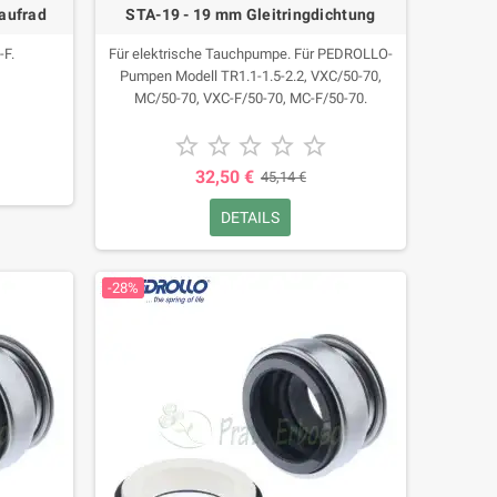
aufrad
STA-19 - 19 mm Gleitringdichtung
-F.
Für elektrische Tauchpumpe. Für PEDROLLO-
Pumpen Modell TR1.1-1.5-2.2, VXC/50-70,
MC/50-70, VXC-F/50-70, MC-F/50-70.





32,50 €
45,14 €
DETAILS
-28%