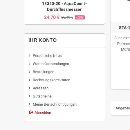
18350-20 - AquaCount-
Durchflussmesser
24,70 €
30,49 €
-19%
STA-2
Für elek
IHR KONTO
Pumpen 
MC/50
Persönliche Infos
Warenrücksendungen
Bestellungen
Rechnungskorrekturen
Adressen
Gutscheine
Meine Benachrichtigungen
Angezeig
Abmelden