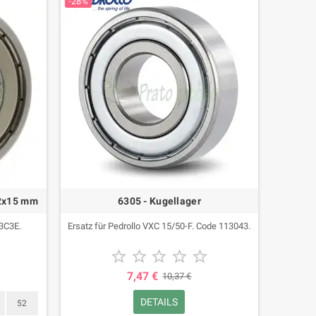
-28%
52x15 mm
6305 - Kugellager
13C3E.
Ersatz für Pedrollo VXC 15/50-F. Code 113043.





7,47 €
10,37 €
DETAILS
52