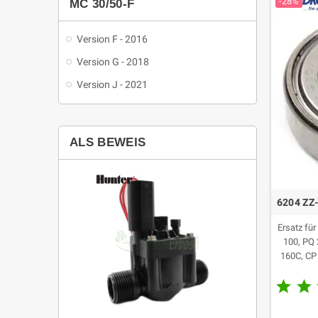
-28%
MC 30/50-F
Version F - 2016
Version G - 2018
Version J - 2021
ALS BEWEIS
6204 ZZ
Ersatz fü
100, PQ 
160C, CP
CP 190, 


CP 25/1
170-ST6, 
ST4, CP 1