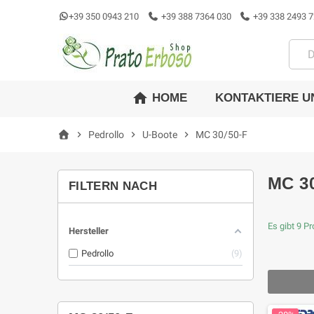
+39 350 0943 210
+39 388 7364 030
+39 338 2493 7
home
KONTAKTIERE U
HOME
chevron_right
Pedrollo
chevron_right
U-Boote
chevron_right
MC 30/50-F
MC 30
FILTERN NACH
Es gibt 9 P
Hersteller
Pedrollo
9