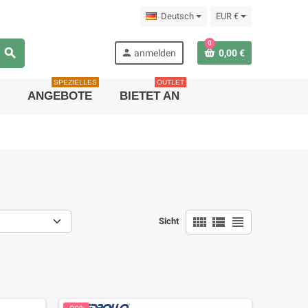
Deutsch
EUR €
0
search
person
anmelden
0,00 €
SPEZIELLES
OUTLET
ANGEBOTE
BIETET AN
view_comfy
view_list
view_headline
Sicht