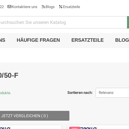
22
Kontaktiere uns
Blogs
Ersatzteile
NS
HÄUFIGE FRAGEN
ERSATZTEILE
BLOG
/50-F
Sortieren nach:
Relevanz
rodukte.
JETZT VERGLEICHEN (
0
) ‎