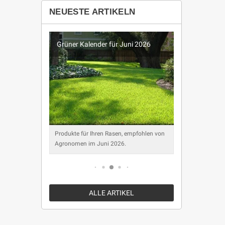
NEUESTE ARTIKELN
026
Grüner Kalender für Juni 2026
Grüner K
ohlen von
Produkte für Ihren Rasen, empfohlen von
Produkte f
Agronomen im Juni 2026.
Agronomen
ALLE ARTIKEL