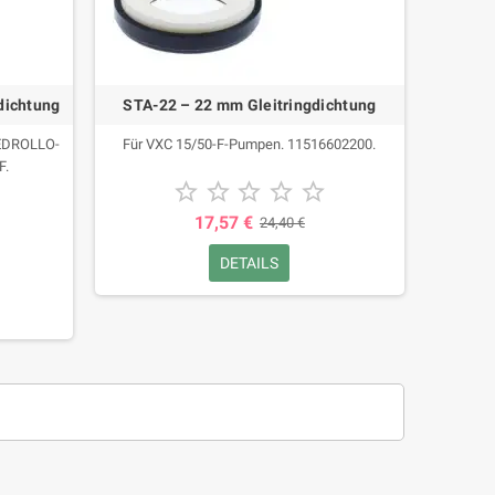
dichtung
STA-22 – 22 mm Gleitringdichtung
PEDROLLO-
Für VXC 15/50-F-Pumpen. 11516602200.
F.





17,57 €
24,40 €
DETAILS