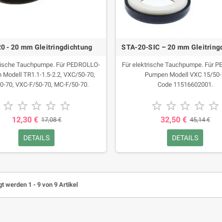
0 - 20 mm Gleitringdichtung
STA-20-SIC – 20 mm Gleitring
trische Tauchpumpe. Für PEDROLLO-
Für elektrische Tauchpumpe. Für 
Modell TR1.1-1.5-2.2, VXC/50-70,
Pumpen Modell VXC 15/50-
-70, VXC-F/50-70, MC-F/50-70.
Code 11516602001.










12,30 €
32,50 €
17,08 €
45,14 €
DETAILS
DETAILS
t werden 1 - 9 von 9 Artikel