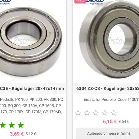
-28%
-C3E - Kugellager 20x47x14 mm
6304 ZZ-C3 - Kugellager 20x
r Pedrollo PK 100, PK 200, PK 300, PQ
Ersatz für Pedrollo. Code 1130
200, PQ 300, CP 160A, CP 160B, CP





 170, CP 170X, CP 170M, CP 170MX,
CP 190X, CP 200 , CP 200X, CP 220C,
6,15 €
8,54 €



60B, CP 25/160AR, CP 170-ST4, CP
CP 170M-ST4, CP 170M-ST6, CP 180-
3,69 €
Außendurchmesser (mm)
5,12 €
80-ST6, CP 190- ST4, CP 190-ST6, CP