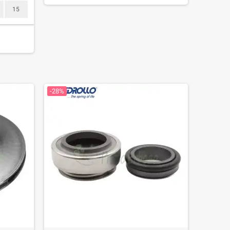
15
-28%