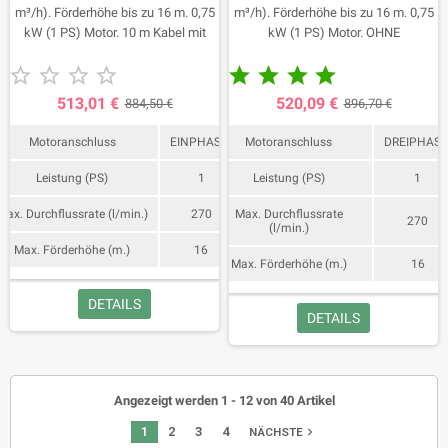
m³/h). Förderhöhe bis zu 16 m. 0,75
m³/h). Förderhöhe bis zu 16 m. 0,75
kW (1 PS) Motor. 10 m Kabel mit
kW (1 PS) Motor. OHNE
Schuko-Stecker.
SCHWIMMEN










513,01 €
520,09 €
884,50 €
896,70 €
Motoranschluss
EINPHASIG
Motoranschluss
DREIPHASI
Leistung (PS)
1
Leistung (PS)
1
Max. Durchflussrate (l/min.)
270
Max. Durchflussrate
270
(l/min.)
Max. Förderhöhe (m.)
16
Max. Förderhöhe (m.)
16
DETAILS
DETAILS
Angezeigt werden 1 - 12 von 40 Artikel
1
2
3
4
navigate_next
NÄCHSTE