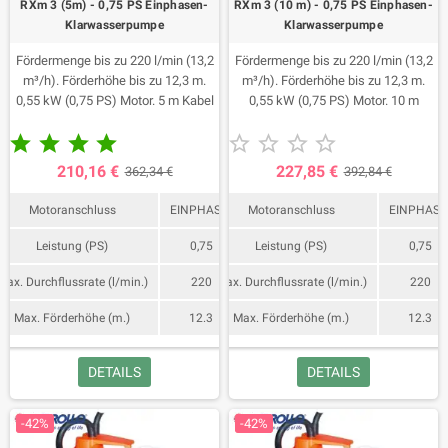
RXm 3 (5m) - 0,75 PS Einphasen-
RXm 3 (10 m) - 0,75 PS Einphasen-
Klarwasserpumpe
Klarwasserpumpe
Fördermenge bis zu 220 l/min (13,2
Fördermenge bis zu 220 l/min (13,2
m³/h). Förderhöhe bis zu 12,3 m.
m³/h). Förderhöhe bis zu 12,3 m.
0,55 kW (0,75 PS) Motor. 5 m Kabel
0,55 kW (0,75 PS) Motor. 10 m
mit Schuko-Stecker.
Kabel mit Schuko-Stecker. MIT










SCHWIMMEN
210,16 €
227,85 €
362,34 €
392,84 €
Motoranschluss
EINPHASIG
Motoranschluss
EINPHASI
Leistung (PS)
0,75
Leistung (PS)
0,75
Max. Durchflussrate (l/min.)
220
Max. Durchflussrate (l/min.)
220
Max. Förderhöhe (m.)
12.3
Max. Förderhöhe (m.)
12.3
DETAILS
DETAILS
-42%
-42%