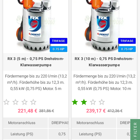
RX 3 (5 m) - 0,75 PS Drehstrom-
RX 3 (10 m) - 0,75 PS Drehstrom-
Klarwasserpumpe
Klarwasserpumpe
Fördermenge bis zu 220 l/min (13,2
Fördermenge bis zu 220 l/min (13,2
m³/h). Förderhöhe bis zu 12,3 m.
m³/h). Förderhöhe bis zu 12,3 m.
0,55 kW (0,75 PS) Motor. 5 m
0,55 kW (0,75 PS) Motor. 10 m
Kabel.
Kabel.










221,48 €
239,17 €
381,86 €
412,36 €
Motoranschluss
DREIPHASIG
Motoranschluss
DREIPHASI
FILTER
Leistung (PS)
0,75
Leistung (PS)
0,75