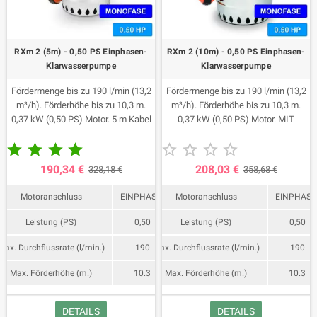
RXm 2 (5m) - 0,50 PS Einphasen-
RXm 2 (10m) - 0,50 PS Einphasen-
Klarwasserpumpe
Klarwasserpumpe
Fördermenge bis zu 190 l/min (13,2
Fördermenge bis zu 190 l/min (13,2
m³/h). Förderhöhe bis zu 10,3 m.
m³/h). Förderhöhe bis zu 10,3 m.
0,37 kW (0,50 PS) Motor. 5 m Kabel
0,37 kW (0,50 PS) Motor. MIT
mit Schuko-Stecker.
SCHWIMMEN










190,34 €
208,03 €
328,18 €
358,68 €
Motoranschluss
EINPHASIG
Motoranschluss
EINPHASI
Leistung (PS)
0,50
Leistung (PS)
0,50
Max. Durchflussrate (l/min.)
190
Max. Durchflussrate (l/min.)
190
Max. Förderhöhe (m.)
10.3
Max. Förderhöhe (m.)
10.3
DETAILS
DETAILS