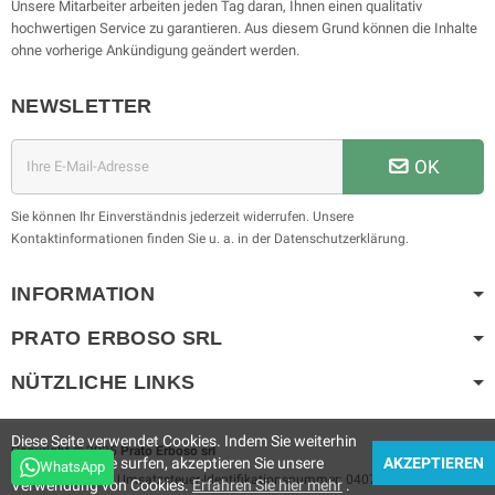
Unsere Mitarbeiter arbeiten jeden Tag daran, Ihnen einen qualitativ
hochwertigen Service zu garantieren. Aus diesem Grund können die Inhalte
ohne vorherige Ankündigung geändert werden.
NEWSLETTER
OK
Sie können Ihr Einverständnis jederzeit widerrufen. Unsere
Kontaktinformationen finden Sie u. a. in der Datenschutzerklärung.
INFORMATION
PRATO ERBOSO
SRL
NÜTZLICHE LINKS
Diese Seite verwendet Cookies. Indem Sie weiterhin
Copyright © 2025
Prato Erboso
srl
auf der Website surfen, akzeptieren Sie unsere
AKZEPTIEREN
WhatsApp
Prato Erboso
srl
- Umsatzsteuer-Identifikationsnummer: 04074960719
Verwendung von Cookies.
Erfahren Sie hier mehr
.