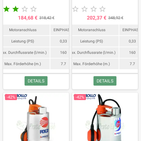
Kabel mit Schuko-Stecker.
Kabel mit Schuko-Stecker.










184,68 €
202,37 €
318,42 €
348,92 €
Motoranschluss
EINPHASIG
Motoranschluss
EINPHASI
Leistung (PS)
0,33
Leistung (PS)
0,33
Max. Durchflussrate (l/min.)
160
Max. Durchflussrate (l/min.)
160
Max. Förderhöhe (m.)
7.7
Max. Förderhöhe (m.)
7.7
DETAILS
DETAILS
-42%
-42%