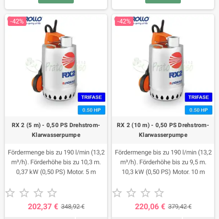
-42%
-42%
RX 2 (5 m) - 0,50 PS Drehstrom-
RX 2 (10 m) - 0,50 PS Drehstrom-
Klarwasserpumpe
Klarwasserpumpe
Fördermenge bis zu 190 l/min (13,2
Fördermenge bis zu 190 l/min (13,2
m³/h). Förderhöhe bis zu 10,3 m.
m³/h). Förderhöhe bis zu 9,5 m.
0,37 kW (0,50 PS) Motor. 5 m
10,3 kW (0,50 PS) Motor. 10 m
Kabel.
Kabel.










202,37 €
220,06 €
348,92 €
379,42 €