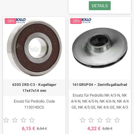
DETAILS
ST, BC 20/50-ST , VX 15/35-ST, VX
20/35-ST, VX 15/50-ST, VX 20/50-
ST. Mit Faston-Anschluss. VDE-
-28%
-28%
IMQ-zugelassen. 111035F1.
6303 2RS-C3 - Kugellager
161GRUP04 – Zentrifugallaufrad
17x47x14 mm
Ersatz für Pedrollo NK 4/3-N, NK
Ersatz für Pedrollo. Code
4/4-N, NK 4/5-N, NK 4/6-N, NK 4/4
113014SC3.
GE, NK 4/5 GE, NK 4/6 GE, NK 4/3
GE-N, NK 4/4 GE-N, NK 4/5 GE-N,










NK 4/6 GE-N, UP 4/3, UP 4/4, UP
4/5, UP 4/6 , UP 4/3 GE, UP 4/4 GE,
6,15 €
4,22 €
8,54 €
5,86 €
UP 4/5 GE, UP 4/6 GE, MK 5/4-N,