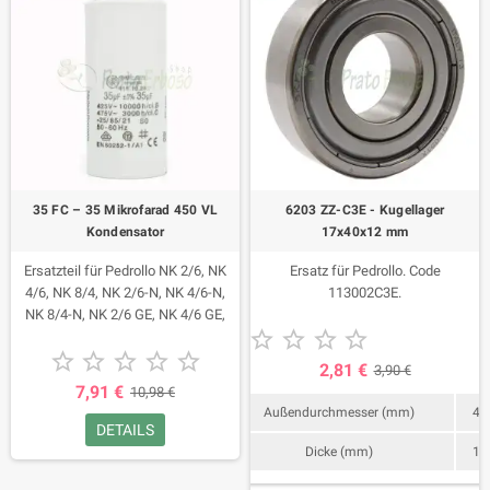
35 FC – 35 Mikrofarad 450 VL
6203 ZZ-C3E - Kugellager
Kondensator
17x40x12 mm
Ersatzteil für Pedrollo NK 2/6, NK
Ersatz für Pedrollo. Code
4/6, NK 8/4, NK 2/6-N, NK 4/6-N,
113002C3E.
NK 8/4-N, NK 2/6 GE, NK 4/6 GE,





NK 8/4 GE, NK 2/6 GE-N, NK 4/6





GE-N, NK 8/4 GE-N, UP 2/6, UP 4/6,
2,81 €
3,90 €
UP 8/4, UP 2/ 6 GE, UP 4/6 GE, UP
7,91 €
10,98 €
8/4 GE, BC 15/50, BC 20/50, VX
Außendurchmesser (mm)
40
15/35, VX 20/35, VX 15/50, VX
DETAILS
20/50, BC 15/50- MF, BC 20/50-MF,
Dicke (mm)
12
VX 15/35-MF, VX 20/35-MF, VX
15/50-MF, VX 20/50-MF, BC 15/50-