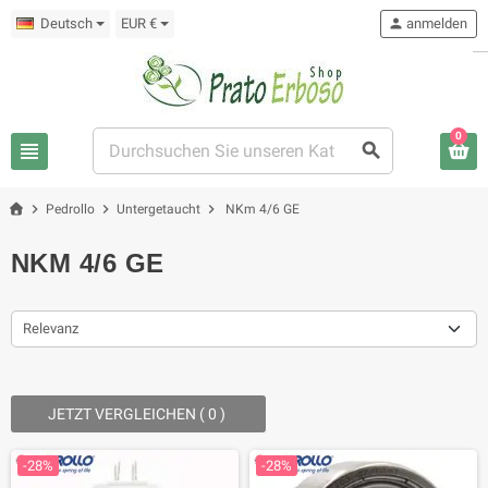
Deutsch
EUR €
person
anmelden
0
view_headline
search
chevron_right
chevron_right
chevron_right
Pedrollo
Untergetaucht
NKm 4/6 GE
NKM 4/6 GE
Relevanz
JETZT VERGLEICHEN (
0
) ‎
-28%
-28%