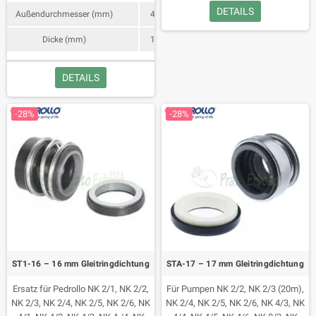
MK 5/5-N, MK 5/6-N, MK 5/7 -N,
DETAILS
Außendurchmesser (mm)
47
MK 5/8-N.
Dicke (mm)
14
DETAILS
-28%
-28%
ST1-16 – 16 mm Gleitringdichtung
STA-17 – 17 mm Gleitringdichtung
Ersatz für Pedrollo NK 2/1, NK 2/2,
Für Pumpen NK 2/2, NK 2/3 (20m),
NK 2/3, NK 2/4, NK 2/5, NK 2/6, NK
NK 2/4, NK 2/5, NK 2/6, NK 4/3, NK