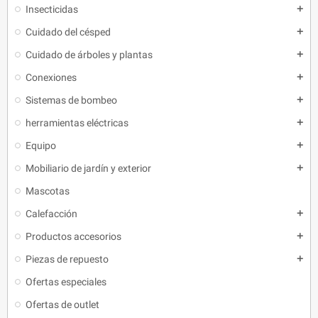
Insecticidas
add
Cuidado del césped
add
Cuidado de árboles y plantas
add
Conexiones
add
Sistemas de bombeo
add
herramientas eléctricas
add
Equipo
add
Mobiliario de jardín y exterior
add
Mascotas
Calefacción
add
Productos accesorios
add
Piezas de repuesto
add
Ofertas especiales
Ofertas de outlet