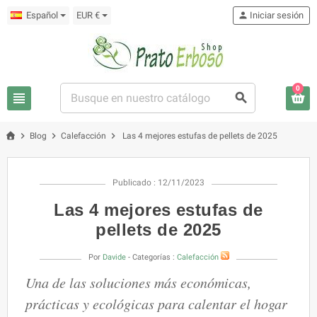
Español
EUR €
person
Iniciar sesión
0
view_headline
search
chevron_right
chevron_right
chevron_right
Blog
Calefacción
Las 4 mejores estufas de pellets de 2025
Publicado : 12/11/2023
Las 4 mejores estufas de
pellets de 2025
Por
Davide
- Categorías :
Calefacción
Una de las soluciones más económicas,
prácticas y ecológicas para calentar el hogar