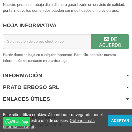
Nuestro personal trabaja día a día para garantizarle un servicio de calidad,
por tal motivo los contenidos pueden ser modificados sin previo aviso.
HOJA INFORMATIVA
DE
ACUERDO
Puede darse de baja en cualquier momento. Para ello, consulte nuestra
información de contacto en el aviso legal.
INFORMACIÓN
PRATO ERBOSO
SRL
ENLACES ÚTILES
Este sitio utiliza cookies. Al continuar navegando por el
Copyright © 2025
Prato Erboso
srl
sitio, acepta nuestro uso de cookies.
Obtenga más
ACEPTAR
WhatsApp
Prato Erboso
srl
- CIF: 04074960719
información aquí
.