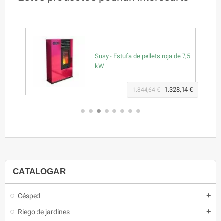
de
Susy - Estufa de pellets roja de 7,5
kW
,14 €
1.328,14 €
1.844,64 €
CATALOGAR
Césped
add
Riego de jardines
add