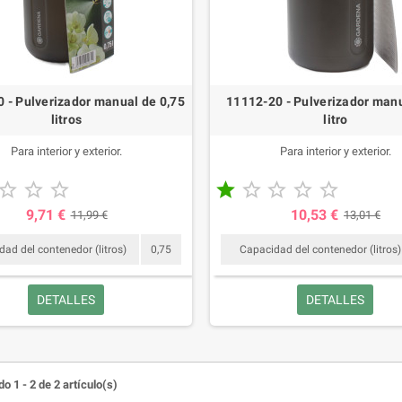
 - Pulverizador manual de 0,75
11112-20 - Pulverizador manu
litros
litro
Para interior y exterior.
Para interior y exterior.








9,71 €
10,53 €
11,99 €
13,01 €
ad del contenedor (litros)
0,75
Capacidad del contenedor (litros)
DETALLES
DETALLES
o 1 - 2 de 2 artículo(s)