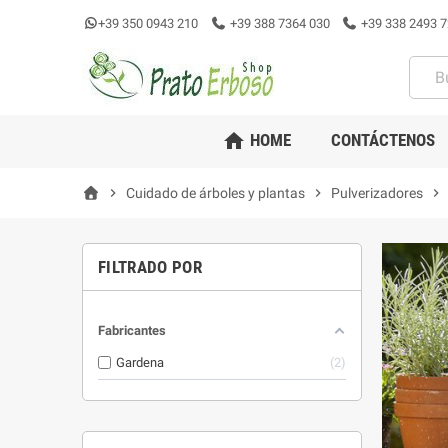
+39 350 0943 210
+39 388 7364 030
+39 338 2493 7
home
HOME
CONTÁCTENOS
chevron_right
Cuidado de árboles y plantas
chevron_right
Pulverizadores
chevron_right
FILTRADO POR
Fabricantes
Gardena
2