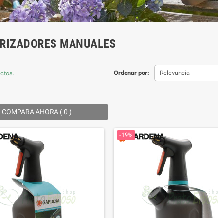
ERIZADORES MANUALES
Ordenar por:
Relevancia
ctos.
COMPARA AHORA (
0
) ‎
-19%