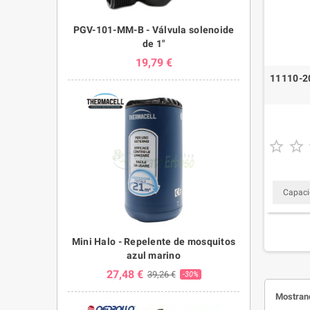
PGV-101-MM-B - Válvula solenoide
de 1"
19,79 €
11110-20


Capacid
Mini Halo - Repelente de mosquitos
azul marino
27,48 €
39,26 €
-30%
Mostrand