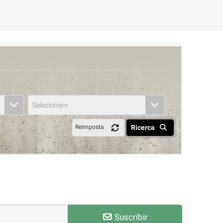
Selezionare
Ricerca
Reimposta
Suscribir