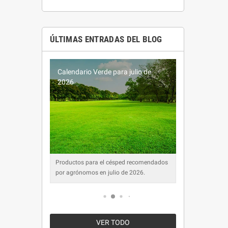
ÚLTIMAS ENTRADAS DEL BLOG
o de
Calendario Verde para junio de
Calendar
2026
2026
omendados
Productos para el césped recomendados
Productos 
6.
por agrónomos en junio de 2026.
por agrón
VER TODO