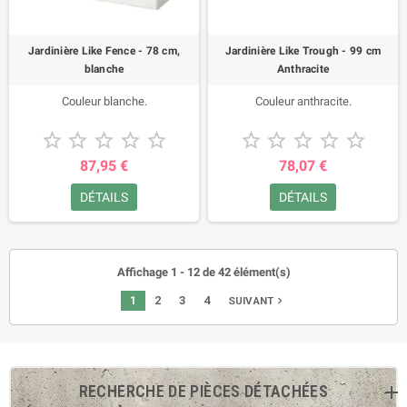
Jardinière Like Fence - 78 cm,
Jardinière Like Trough - 99 cm
blanche
Anthracite
Couleur blanche.
Couleur anthracite.










87,95 €
78,07 €
DÉTAILS
DÉTAILS
Affichage 1 - 12 de 42 élément(s)
1
2
3
4
navigate_next
SUIVANT
RECHERCHE DE PIÈCES DÉTACHÉES