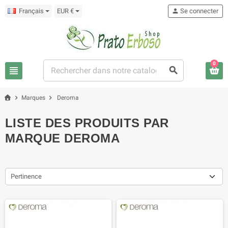
Français
EUR €
person
Se connecter
0
view_headline
search
chevron_right
chevron_right
Marques
Deroma
LISTE DES PRODUITS PAR
MARQUE DEROMA
Pertinence