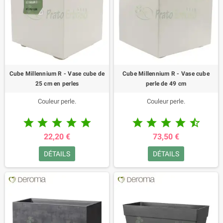
Cube Millennium R - Vase cube de
Cube Millennium R - Vase cube
25 cm en perles
perle de 49 cm
Couleur perle.
Couleur perle.










22,20 €
73,50 €
DÉTAILS
DÉTAILS