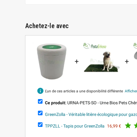
Achetez-le avec
+
+
info
L'un de ces articles a une disponibilité différente
Afficher
Ce produit:
URNA-PETS-SO - Urne Bios Pets Chêne
GreenZolla - Véritable litière écologique pour gaz

TPPZLL - Tapis pour GreenZolla
16,99 €