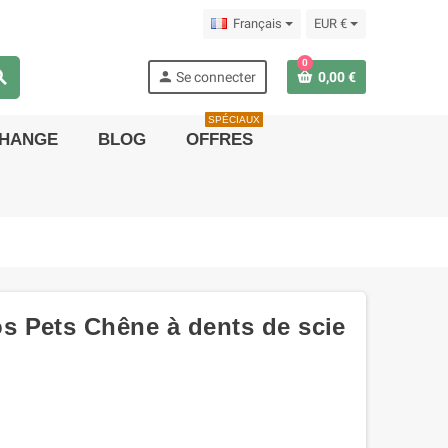
Français
EUR €
0
rch
person
Se connecter
0,00 €
SPÉCIAUX
CHANGE
BLOG
OFFRES
 Pets Chêne à dents de scie