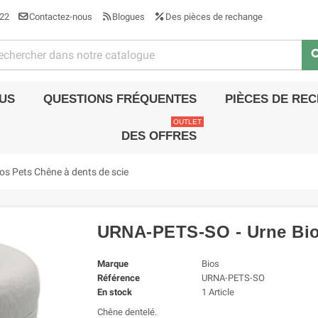
22
Contactez-nous
Blogues
Des pièces de rechange
sea
US
QUESTIONS FRÉQUENTES
PIÈCES DE RE
OUTLET
DES OFFRES
s Pets Chêne à dents de scie
URNA-PETS-SO - Urne Bios
Marque
Bios
Référence
URNA-PETS-SO
En stock
1 Article
Chêne dentelé.