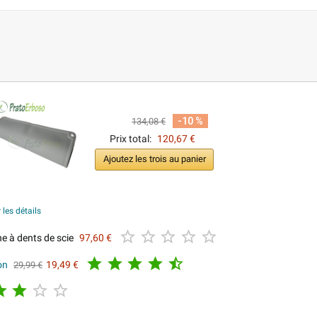
-10 %
134,08 €
Prix total:
120,67 €
Ajoutez les trois au panier
 les détails





 à dents de scie
97,60 €





on
19,49 €
29,99 €



