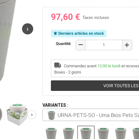
97,60 €
Taxes incluses
›
Derniers articles en stock
notifications_active
remove
Quantité
add
Commandez avant
12:00 le lundi
et recevez
Boxes - 2 giorni
VOIR TOUTES LES
VARIANTES :
›
URNA-PETS-SO - Urna Bios Pets S