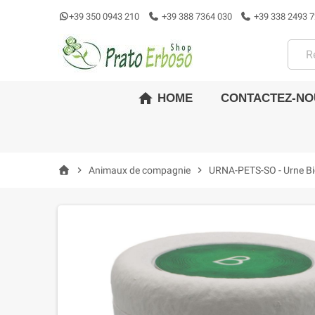
+39 350 0943 210
+39 388 7364 030
+39 338 2493 7
home
CONTACTEZ-NO
HOME
chevron_right
Animaux de compagnie
chevron_right
URNA-PETS-SO - Urne Bio