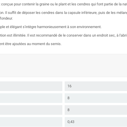
nçue pour contenir la graine ou le plant et les cendres qui font partie de la nat
ion. Il suffit de déposer les cendres dans la capsule inférieure, puis de les mél
ofondeur.
n simple et élégant s'intègre harmonieusement à son environnement.
 est illimitée. Il est recommandé de le conserver dans un endroit sec, à l'abri d
vent être ajoutées au moment du semis.
16
8
8
0,43