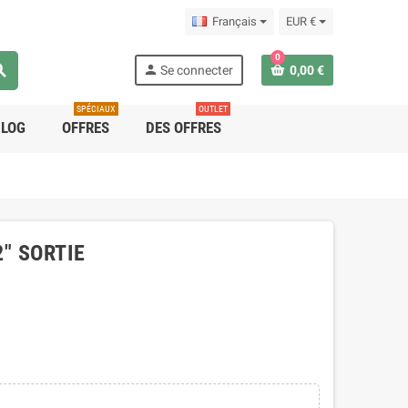
Français
EUR €
0
rch
person
Se connecter
0,00 €
SPÉCIAUX
OUTLET
BLOG
OFFRES
DES OFFRES
2" SORTIE