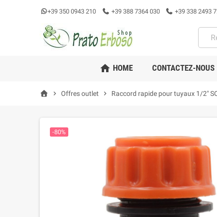
+39 350 0943 210
+39 388 7364 030
+39 338 2493 7
home
HOME
CONTACTEZ-NOUS
chevron_right
Offres outlet
chevron_right
Raccord rapide pour tuyaux 1/2" S
-80%