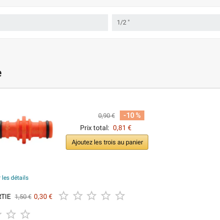
1/2 "
e
-10 %
0,90 €
Prix total:
0,81 €
Ajoutez les trois au panier
 les détails





RTIE
0,30 €
1,50 €


