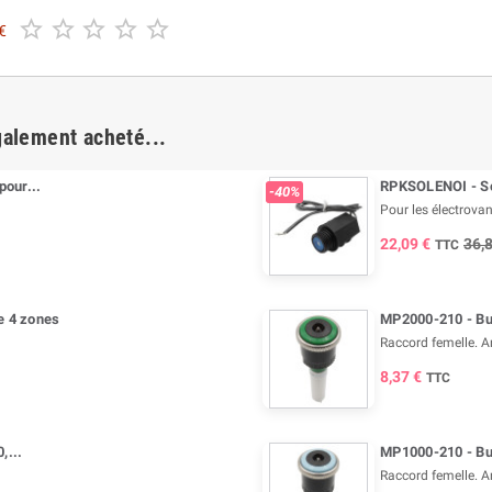





€
galement acheté...
our...
RPKSOLENOI - So
-40%
Pour les électrovan
22,09 €
36,
TTC
e 4 zones
MP2000-210 - Bus
Raccord femelle. A
8,37 €
TTC
,...
MP1000-210 - Bus
Raccord femelle. A