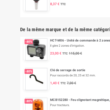
8,37 €
TTC
De la même marque et de la même catégor
HCT-M06 - Unité de commande à 2 zones 
-80%
Il gère 2 zones d'irrigation.
23,00 €
115,00 €
TTC
Clé de serrage de sortie
-80%
Pour raccords de 20, 25 et 32 mm.
1,40 €
7,00 €
TTC
MCB152280 - Feu clignotant magnétique, 
-80%
Pour tracteurs.