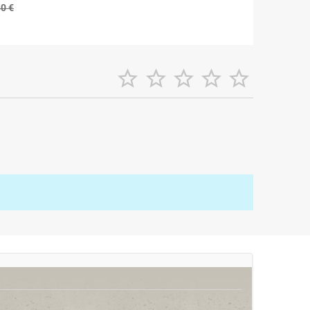
80 €




