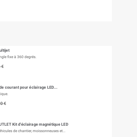
ltijet
ngle fixe à 360 degrés.
 €
de courant pour éclairage LED...
ique.
80 €
TLET Kit d'éclairage magnétique LED
hicules de chantier, moissonneuses et...