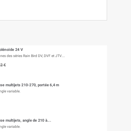
lénoïde 24 V
nes des séries Rain Bird DV, DVF et JTV....
82 €
e multijets 210-270, portée 6,4 m
ngle variable.
e multijets, angle de 210 à...
ngle variable.