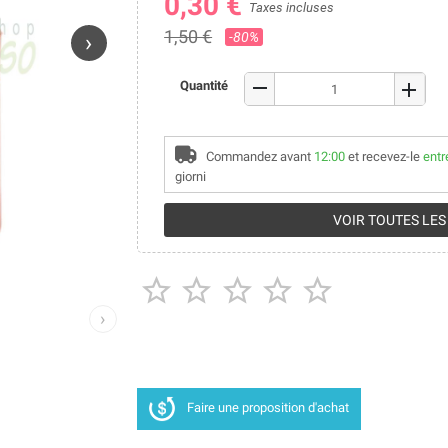
0,30 €
Taxes incluses
1,50 €
-80%
›
remove
Quantité
add
Commandez avant
12:00
et recevez-le
entr
giorni
VOIR TOUTES LES





›
Faire une proposition d'achat