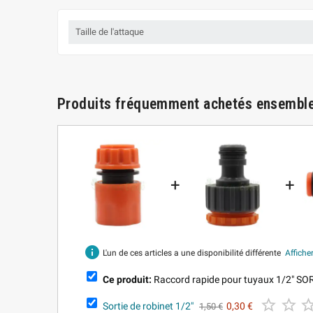
Taille de l'attaque
Produits fréquemment achetés ensembl
+
+
info
L'un de ces articles a une disponibilité différente
Afficher
Ce produit:
Raccord rapide pour tuyaux 1/2" SO


Sortie de robinet 1/2"
0,30 €
1,50 €