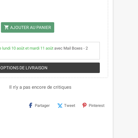
shopping_cart
AJOUTER AU PANIER
e lundi 10 août et mardi 11 août
avec Mail Boxes - 2
 OPTIONS DE LIVRAISON
Il n'y a pas encore de critiques
Partager
Tweet
Pinterest