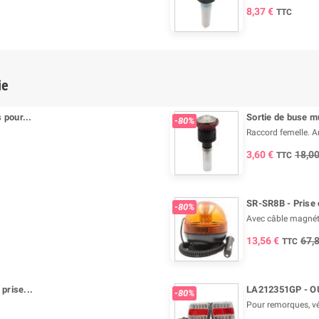
8,37 €
TTC
ie
pour...
Sortie de buse mu
-80%
Raccord femelle. A
3,60 €
18,00
TTC
SR-SR8B - Prise 
-80%
Avec câble magnét
13,56 €
67,
TTC
prise...
LA212351GP - OU
-80%
Pour remorques, vé