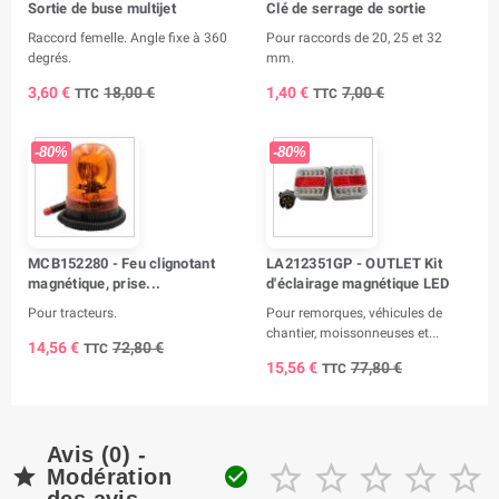
Sortie de buse multijet
Clé de serrage de sortie
Raccord femelle. Angle fixe à 360
Pour raccords de 20, 25 et 32
degrés.
mm.
3,60 €
18,00 €
1,40 €
7,00 €
TTC
TTC
-80%
-80%
MCB152280 - Feu clignotant
LA212351GP - OUTLET Kit
magnétique, prise...
d'éclairage magnétique LED
Pour tracteurs.
Pour remorques, véhicules de
chantier, moissonneuses et...
14,56 €
72,80 €
TTC
15,56 €
77,80 €
TTC
Avis (0) -







Modération
des avis