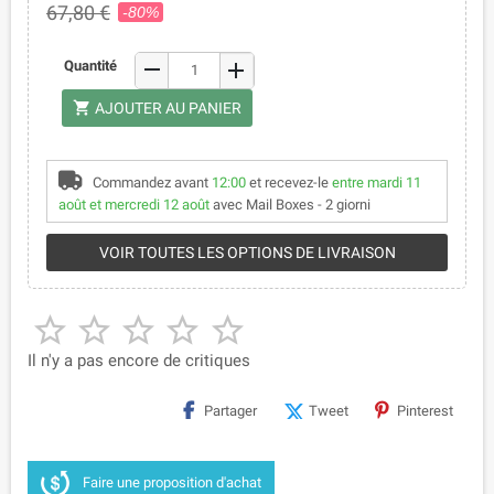
67,80 €
-80%
remove
Quantité
add
shopping_cart
AJOUTER AU PANIER
Commandez avant
12:00
et recevez-le
entre mardi 11
août et mercredi 12 août
avec Mail Boxes - 2 giorni
VOIR TOUTES LES OPTIONS DE LIVRAISON





Il n'y a pas encore de critiques
Partager
Tweet
Pinterest
Faire une proposition d'achat