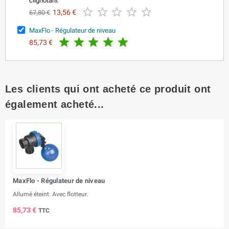
clignotant





13,56 €
67,80 €
MaxFlo - Régulateur de niveau





85,73 €
Les clients qui ont acheté ce produit ont
également acheté...
MaxFlo - Régulateur de niveau
Allumé éteint. Avec flotteur.
85,73 €
TTC