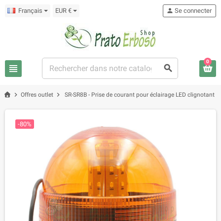
Français
EUR €
person
Se connecter
0
view_headline
search
chevron_right
chevron_right
Offres outlet
SR-SR8B - Prise de courant pour éclairage LED clignotant
-80%