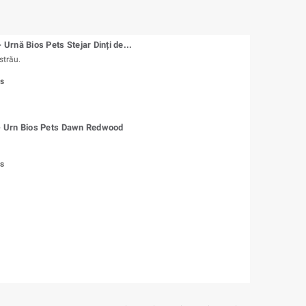
rnă Bios Pets Stejar Dinți de...
ăstrău.
us
 Urn Bios Pets Dawn Redwood
us