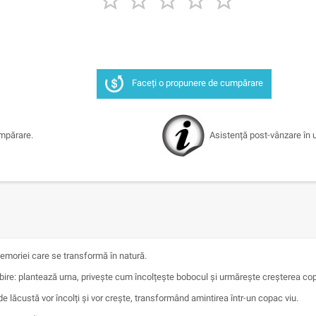





Faceți o propunere de cumpărare
umpărare.
Asistență post-vânzare în u
emoriei care se transformă în natură.
bire: plantează urna, privește cum încolțește bobocul și urmărește creșterea cop
 lăcustă vor încolți și vor crește, transformând amintirea într-un copac viu.