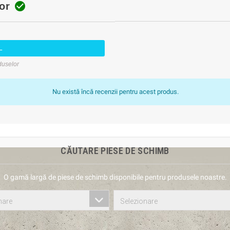

or
L
oduselor
Nu există încă recenzii pentru acest produs.
CĂUTARE PIESE DE SCHIMB
O gamă largă de piese de schimb disponibile pentru produsele noastre.
nare
Selezionare