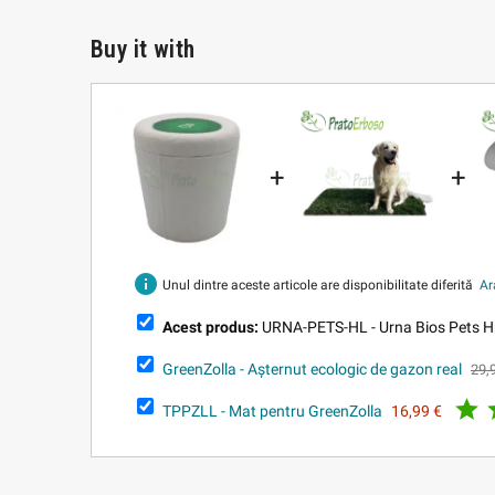
Buy it with
+
+
info
Unul dintre aceste articole are disponibilitate diferită
Ar
Acest produs:
URNA-PETS-HL - Urna Bios Pets Hr
GreenZolla - Așternut ecologic de gazon real
29,

TPPZLL - Mat pentru GreenZolla
16,99 €