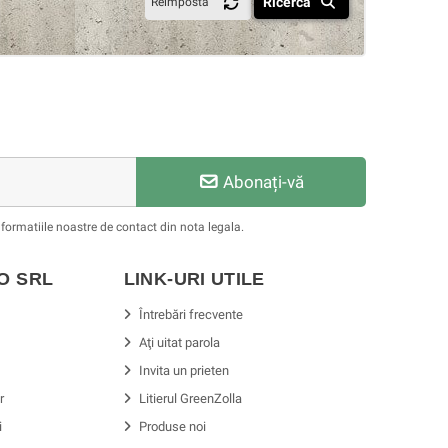
Ricerca
Reimposta
Abonați-vă
formatiile noastre de contact din nota legala.
SO
SRL
LINK-URI UTILE
Întrebări frecvente
Aţi uitat parola
Invita un prieten
r
Litierul GreenZolla
i
Produse noi