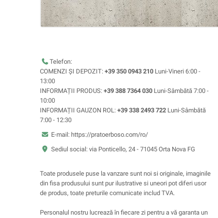
Telefon:
COMENZI ȘI DEPOZIT:
+39 350 0943 210
Luni-Vineri 6:00 -
13:00
INFORMAȚII PRODUS:
+39 388 7364 030
Luni-Sâmbătă 7:00 -
10:00
INFORMAȚII GAUZON ROL:
+39 338 2493 722
Luni-Sâmbătă
7:00 - 12:30
E-mail: https://pratoerboso.com/ro/
Sediul social: via Ponticello, 24 - 71045 Orta Nova FG
Toate produsele puse la vanzare sunt noi si originale, imaginile
din fisa produsului sunt pur ilustrative si uneori pot diferi usor
de produs, toate preturile comunicate includ TVA.
Personalul nostru lucrează în fiecare zi pentru a vă garanta un