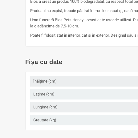
Bios a creat un produs 100% biodegradabil, cu respect total p
Produsul nu expiră, trebuie păstrat într-un loc uscat și, dacă n
Urna funerară Bios Pets Honey Locust este ușor de utilizat. P
la o adâncime de 7,5-10 cm.
Poate fi folosit atât în interior, cât și în exterior. Designul să
Fișa cu date
Înălțime (cm)
Lățime (cm)
Lungime (cm)
Greutate (kg)