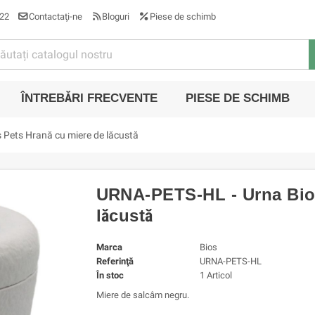
22
Contactaţi-ne
Bloguri
Piese de schimb
ÎNTREBĂRI FRECVENTE
PIESE DE SCHIMB
Pets Hrană cu miere de lăcustă
URNA-PETS-HL - Urna Bios
lăcustă
Marca
Bios
Referinţă
URNA-PETS-HL
În stoc
1 Articol
Miere de salcâm negru.