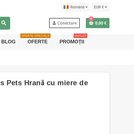
Română
EUR €
0
search
person
Conectare
0,00 €
OFERTE SPECIALE
OUTLET
BLOG
OFERTE
PROMOȚII
 Pets Hrană cu miere de