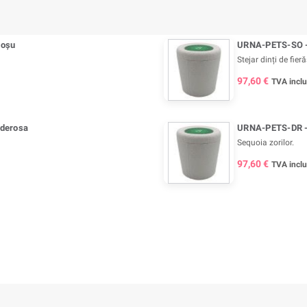
Roșu
URNA-PETS-SO - U
Stejar dinți de fier
97,60 €
TVA incl
nderosa
URNA-PETS-DR -
Sequoia zorilor.
97,60 €
TVA incl