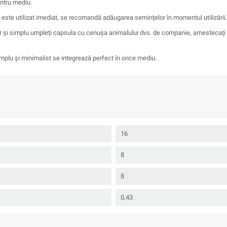
entru mediu.
u este utilizat imediat, se recomandă adăugarea semințelor în momentul utilizării.
ur și simplu umpleți capsula cu cenușa animalului dvs. de companie, amestecați 
u simplu și minimalist se integrează perfect în orice mediu.
16
8
8
0,43