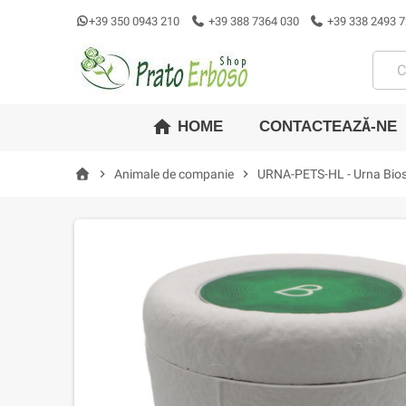
+39 350 0943 210
+39 388 7364 030
+39 338 2493 7
home
CONTACTEAZĂ-NE
HOME
chevron_right
Animale de companie
chevron_right
URNA-PETS-HL - Urna Bios 