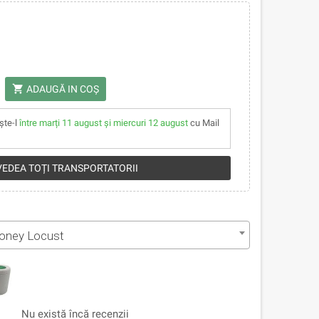
shopping_cart
ADAUGĂ IN COŞ
ște-l
între marți 11 august și miercuri 12 august
cu Mail
 VEDEA TOȚI TRANSPORTATORII
oney Locust
Nu există încă recenzii