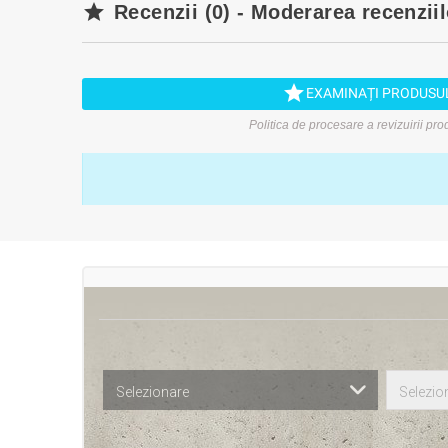

Recenzii (0) - Moderarea recenziil

EXAMINAȚI PRODUSU
Politica de procesare a revizuirii pr
Selezionare
Selezio