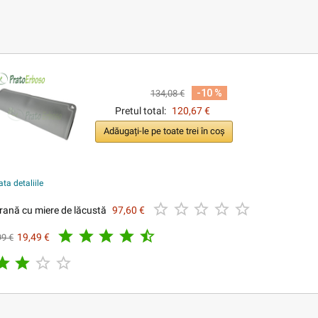
-10 %
134,08 €
Pretul total:
120,67 €
Adăugați-le pe toate trei în coș
ata detaliile





ană cu miere de lăcustă
97,60 €





19,49 €
99 €



