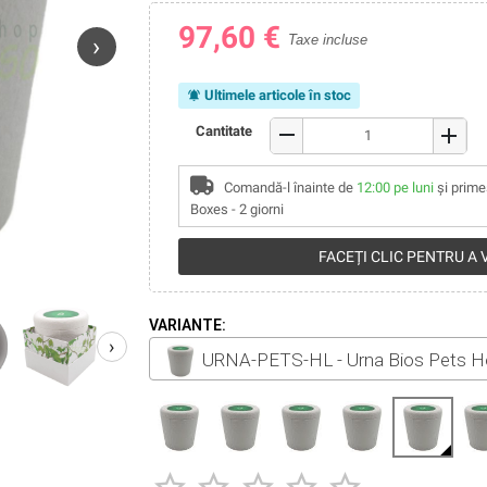
97,60 €
›
Taxe incluse
Ultimele articole în stoc
notifications_active
remove
Cantitate
add
Comandă-l înainte de
12:00 pe luni
și prime
Boxes - 2 giorni
FACEȚI CLIC PENTRU A
VARIANTE:
›
URNA-PETS-HL - Urna Bios Pets H