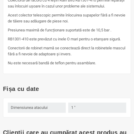
Colectorul de racord cu 4 ieșiri Rain Bird RB1301-410 permite reparații
sau înlocuiri ușoare în cazul unor probleme ale sistemului.
Acest colector telescopic permite înlocuirea supapelor fără a fi nevoie
de tăiere sau adăugare de piese noi.
Presiunea maximă de funcționare suportată este de 10,5 bar .
RB1301-410 este prevăzut cu inele O mari pentru o etanșare sigură.
Conectorii de robinet mamă se conectează direct la robinetele mascul
fără a fi nevoie de adaptoare și invers.
Nu este necesară bandă de teflon pentru asamblare.
Fișa cu date
Dimensiunea atacului
1 "
Clienții care au cumpărat acest produs au