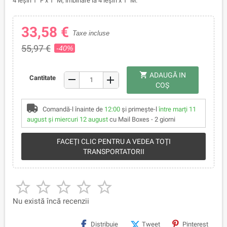
4 ieșiri 1" F x 1" M, îmbinare la 4 ieșiri x 1" M.
33,58 €
Taxe incluse
55,97 €
-40%
shopping_cart
ADAUGĂ IN
remove
Cantitate
add
COŞ
Comandă-l înainte de
12:00
și primește-l
între marți 11
august și miercuri 12 august
cu Mail Boxes - 2 giorni
FACEȚI CLIC PENTRU A VEDEA TOȚI
TRANSPORTATORII





Nu există încă recenzii
Distribuie
Tweet
Pinterest