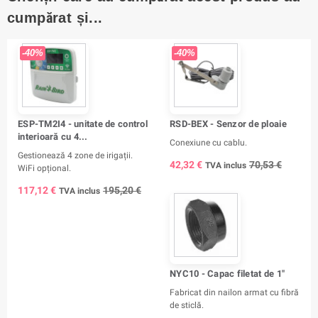
cumpărat și...
-40%
-40%
ESP-TM2I4 - unitate de control
RSD-BEX - Senzor de ploaie
interioară cu 4...
Conexiune cu cablu.
Gestionează 4 zone de irigații.
42,32 €
70,53 €
TVA inclus
WiFi opțional.
117,12 €
195,20 €
TVA inclus
NYC10 - Capac filetat de 1"
Fabricat din nailon armat cu fibră
de sticlă.