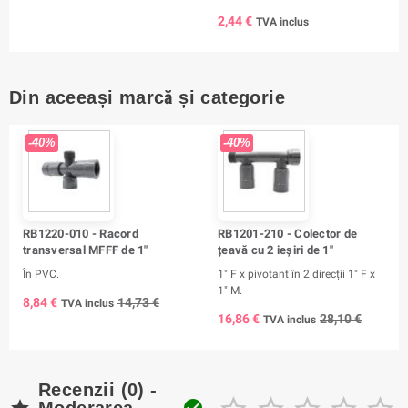
2,44 €
TVA inclus
Din aceeași marcă și categorie
-40%
-40%
RB1220-010 - Racord
RB1201-210 - Colector de
transversal MFFF de 1"
țeavă cu 2 ieșiri de 1"
În PVC.
1" F x pivotant în 2 direcții 1" F x
1" M.
8,84 €
14,73 €
TVA inclus
16,86 €
28,10 €
TVA inclus
Recenzii (0) -


Moderarea