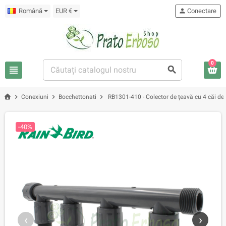
Română
EUR €
person
Conectare
0
view_headline
search
chevron_right
chevron_right
chevron_right
Conexiuni
Bocchettonati
RB1301-410 - Colector de țeavă cu 4 căi de 
-40%
‹
›