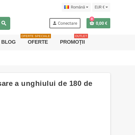
Română
EUR €
0
search
person
Conectare
0,00 €
OFERTE SPECIALE
OUTLET
BLOG
OFERTE
PROMOȚII
re a unghiului de 180 de