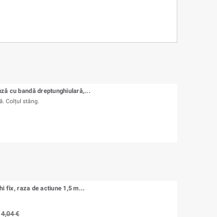
ă cu bandă dreptunghiulară,...
. Colțul stâng.
i fix, raza de actiune 1,5 m...
4,04 €