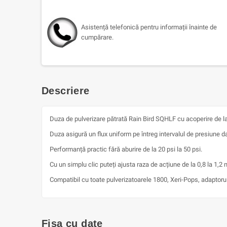
Asistență telefonică pentru informații înainte de
cumpărare.
Descriere
Duza de pulverizare pătrată Rain Bird SQHLF cu acoperire de la 
Duza asigură un flux uniform pe întreg intervalul de presiune d
Performanță practic fără aburire de la 20 psi la 50 psi.
Cu un simplu clic puteți ajusta raza de acțiune de la 0,8 la 1,2 m
Compatibil cu toate pulverizatoarele 1800, Xeri-Pops, adaptoru
Fișa cu date