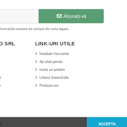
Abonați-vă
formatiile noastre de contact din nota legala.
SO
SRL
LINK-URI UTILE
Întrebări frecvente
Aţi uitat parola
Invita un prieten
r
Litierul GreenZolla
i
Produse noi
ACCEPTA
9