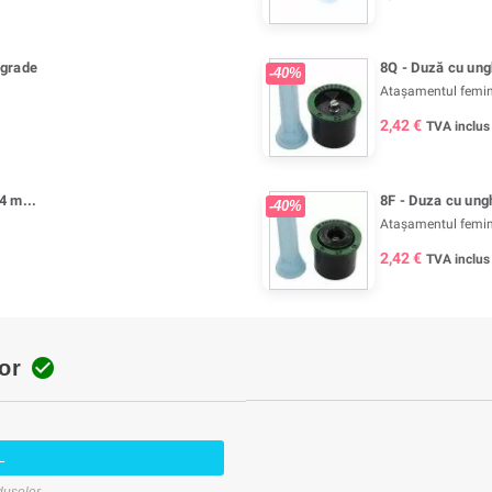
 grade
8Q - Duză cu ungh
-40%
Atașamentul femin
2,42 €
TVA inclus
4 m...
8F - Duza cu ungh
-40%
Atașamentul femin
2,42 €
TVA inclus

or
L
oduselor