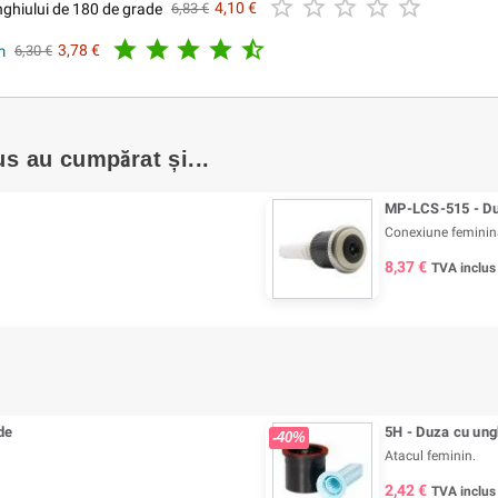





hiului de 180 de grade
4,10 €
6,83 €





m
3,78 €
6,30 €
us au cumpărat și...
MP-LCS-515 - Duz
Conexiune feminină
8,37 €
TVA inclus
de
5H - Duza cu ungh
-40%
Atacul feminin.
2,42 €
TVA inclus