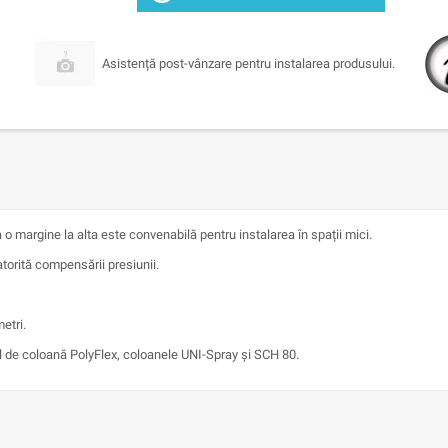
Asistență post-vânzare pentru instalarea produsului.
o margine la alta este convenabilă pentru instalarea în spații mici.
atorită compensării presiunii.
etri.
l de coloană PolyFlex, coloanele UNI-Spray și SCH 80.