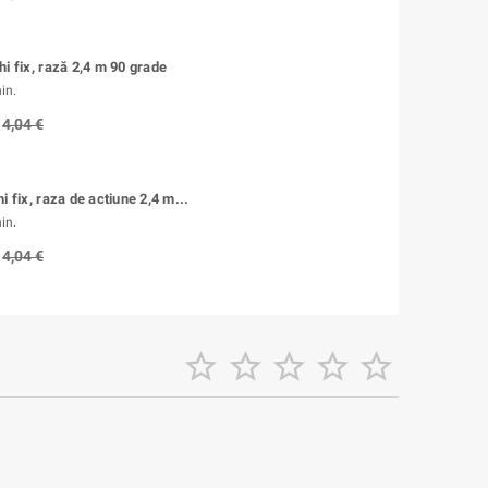
i fix, rază 2,4 m 90 grade
in.
4,04 €
i fix, raza de actiune 2,4 m...
in.
4,04 €




