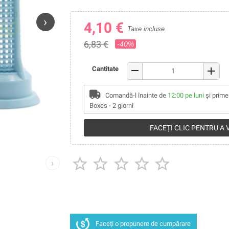
›
4,10 €
Taxe incluse
6,83 €
-40%
remove
Cantitate
add
Comandă-l înainte de
12:00 pe luni
și prime
Boxes - 2 giorni
FACEȚI CLIC PENTRU A





›
Faceți o propunere de cumpărare