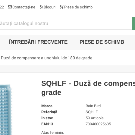
22
Contactaţi-ne
Bloguri
Piese de schimb
ÎNTREBĂRI FRECVENTE
PIESE DE SCHIMB
 Duză de compensare a unghiului de 180 de grade
SQHLF - Duză de compensa
grade
Marca
Rain Bird
Referinţă
SQHLF
În stoc
59 Articole
EAN13
739460025635
Atac feminin.