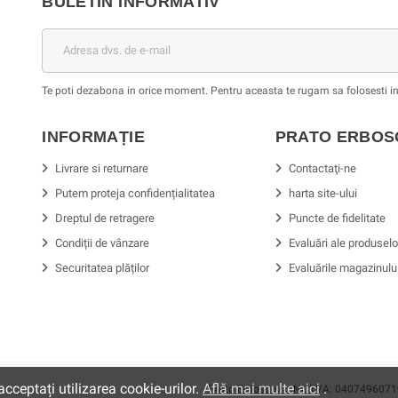
BULETIN INFORMATIV
Te poti dezabona in orice moment. Pentru aceasta te rugam sa folosesti in
INFORMAȚIE
PRATO ERBO
Livrare si returnare
Contactaţi-ne
Putem proteja confidențialitatea
harta site-ului
Dreptul de retragere
Puncte de fidelitate
Condiții de vânzare
Evaluări ale produselo
Securitatea plăților
Evaluările magazinulu
cceptați utilizarea cookie-urilor.
Află mai multe aici
.
Prato Erboso
srl
- Nr. TVA: 0407496071