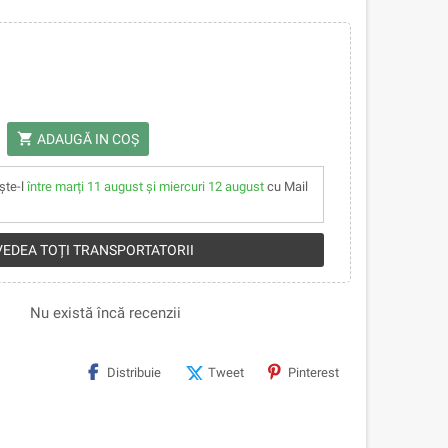
shopping_cart
ADAUGĂ IN COŞ
ște-l
între marți 11 august și miercuri 12 august
cu Mail
 VEDEA TOȚI TRANSPORTATORII
Nu există încă recenzii
Distribuie
Tweet
Pinterest