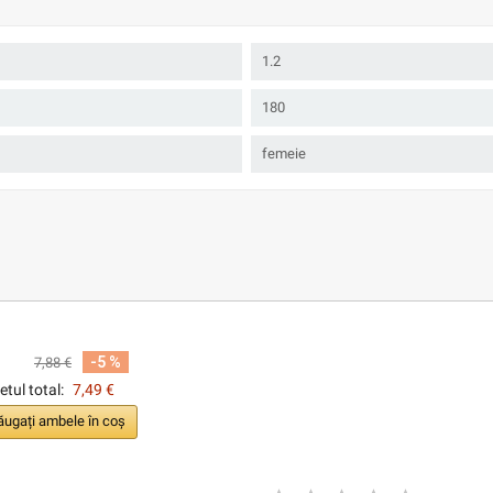
1.2
180
femeie
-5 %
7,88 €
etul total:
7,49 €
ugați ambele în coș