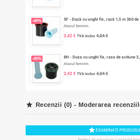
5F - Duză cu unghi fix, rază 1,5 m 360 de
-40%
Atacul feminin.
2,42 €
4,04 €
TVA inclus
8H - Duza cu unghi fix, raza de actiune 2,
-40%
Atacul feminin.
2,42 €
4,04 €
TVA inclus

Recenzii (0) - Moderarea recenziil

EXAMINAȚI PRODUSU
Politica de procesare a revizuirii pr