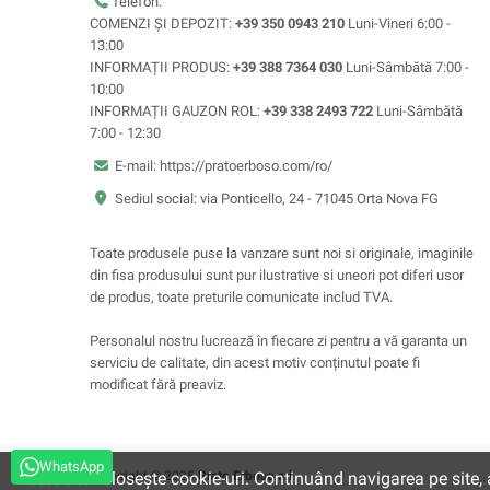
Telefon:
COMENZI ȘI DEPOZIT:
+39 350 0943 210
Luni-Vineri 6:00 -
13:00
INFORMAȚII PRODUS:
+39 388 7364 030
Luni-Sâmbătă 7:00 -
10:00
INFORMAȚII GAUZON ROL:
+39 338 2493 722
Luni-Sâmbătă
7:00 - 12:30
E-mail: https://pratoerboso.com/ro/
Sediul social: via Ponticello, 24 - 71045 Orta Nova FG
Toate produsele puse la vanzare sunt noi si originale, imaginile
din fisa produsului sunt pur ilustrative si uneori pot diferi usor
de produs, toate preturile comunicate includ TVA.
Personalul nostru lucrează în fiecare zi pentru a vă garanta un
serviciu de calitate, din acest motiv conținutul poate fi
modificat fără preaviz.
WhatsApp
Copyright © 2025
Prato Erboso
srl
Acest site folosește cookie-uri. Continuând navigarea pe site, a