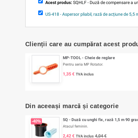
Acest produs:
SQHLF - Duză de compensare a ung
US-418 - Aspersor pliabil, rază de acțiune de 5,5 
Clienții care au cumpărat acest prod
MP-TOOL - Cheie de reglare
Pentru seria MP Rotator.
1,35 €
TVA inclus
Din aceeași marcă și categorie
5Q - Duză cu unghi fix, rază 1,5 m 90 gra
-40%
Atacul feminin.
2,42 €
4,04 €
TVA inclus