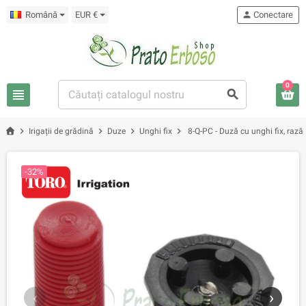
Română
EUR €
person
Conectare
0
view_headline
search
chevron_right
chevron_right
chevron_right
chevron_right
Irigații de grădină
Duze
Unghi fix
8-Q-PC - Duză cu unghi fix, rază
-32%
‹
›