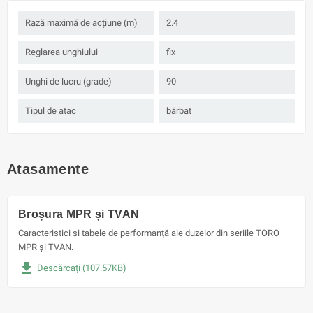
Rază maximă de acțiune (m)
2.4
Reglarea unghiului
fix
Unghi de lucru (grade)
90
Tipul de atac
bărbat
Atasamente
Broșura MPR și TVAN
Caracteristici și tabele de performanță ale duzelor din seriile TORO
MPR și TVAN.
file_download
Descărcați (107.57KB)