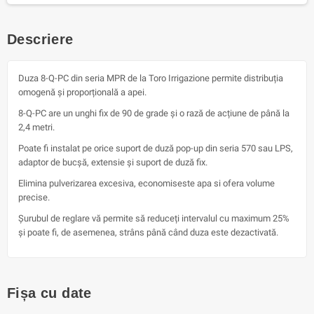
Descriere
Duza 8-Q-PC din seria MPR de la Toro Irrigazione permite distribuția
omogenă și proporțională a apei.
8-Q-PC are un unghi fix de 90 de grade și o rază de acțiune de până la
2,4 metri.
Poate fi instalat pe orice suport de duză pop-up din seria 570 sau LPS,
adaptor de bucșă, extensie și suport de duză fix.
Elimina pulverizarea excesiva, economiseste apa si ofera volume
precise.
Șurubul de reglare vă permite să reduceți intervalul cu maximum 25%
și poate fi, de asemenea, strâns până când duza este dezactivată.
Fișa cu date