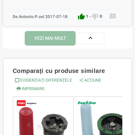



1
-
0
De Antonio P. cel 2017-07-18

VEZI MAI MULT
Comparați cu produse similare
EVIDENȚIAȚI DIFERENȚELE
ACȚIUNE
IMPRIMARE