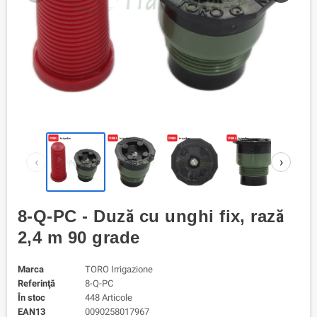
‹
›
8-Q-PC - Duză cu unghi fix, rază
2,4 m 90 grade
Marca
TORO Irrigazione
Referinţă
8-Q-PC
În stoc
448 Articole
EAN13
0090258017967