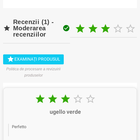
Recenzii (1) -







Moderarea
recenziilor

EXAMINAȚI PRODUSUL
Politica de procesare a revizuirii
produselor





ugello verde
Perfetto