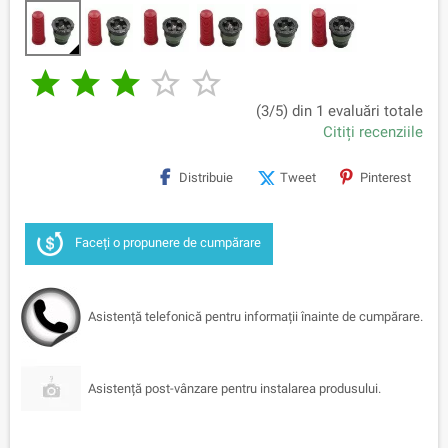





(3/5) din 1 evaluări totale
Citiți recenziile
Distribuie
Tweet
Pinterest
Faceți o propunere de cumpărare
Asistență telefonică pentru informații înainte de cumpărare.
Asistență post-vânzare pentru instalarea produsului.