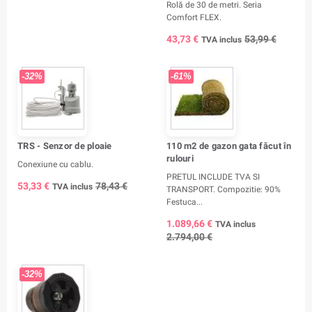
Rolă de 30 de metri. Seria
Comfort FLEX.
43,73 €
53,99 €
TVA inclus
-32%
-61%
TRS - Senzor de ploaie
110 m2 de gazon gata făcut în
rulouri
Conexiune cu cablu.
PRETUL INCLUDE TVA SI
53,33 €
78,43 €
TVA inclus
TRANSPORT. Compozitie: 90%
Festuca...
1.089,66 €
TVA inclus
2.794,00 €
-32%