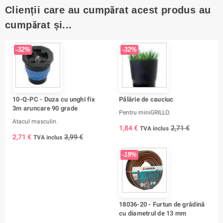
Clienții care au cumpărat acest produs au
cumpărat și...
-32%
-32%
10-Q-PC - Duza cu unghi fix
Pălărie de cauciuc
3m aruncare 90 grade
Pentru miniGRILLO.
Atacul masculin.
1,84 €
2,71 €
TVA inclus
2,71 €
3,99 €
TVA inclus
-19%
18036-20 - Furtun de grădină
cu diametrul de 13 mm