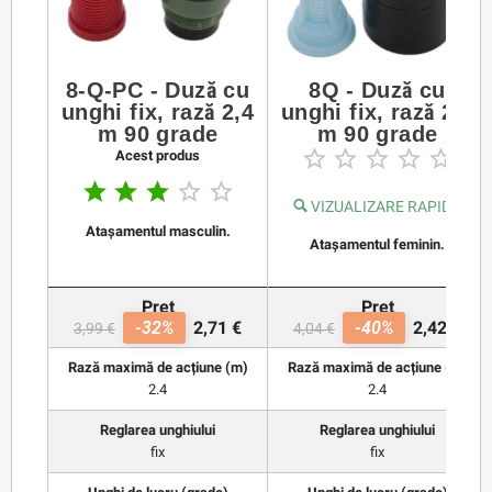
8-Q-PC - Duză cu
8Q - Duză cu
unghi fix, rază 2,4
unghi fix, rază 2,4
m 90 grade
m 90 grade





Acest produs





VIZUALIZARE RAPIDĂ
Atașamentul masculin.
Atașamentul feminin.
Preț
Preț
-32%
2,71 €
-40%
2,42 €
3,99 €
4,04 €
Rază maximă de acțiune (m)
Rază maximă de acțiune (m)
2.4
2.4
Reglarea unghiului
Reglarea unghiului
fix
fix