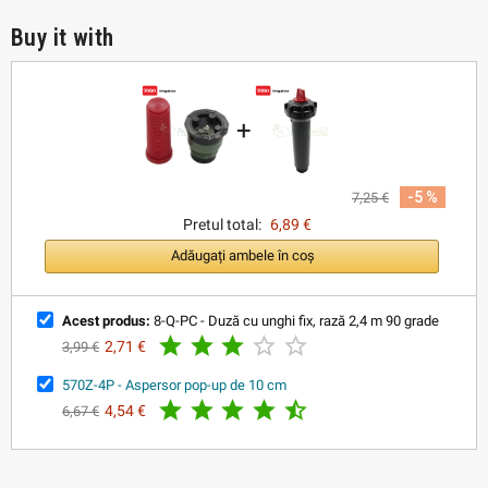
Buy it with
+
-5 %
7,25 €
Pretul total:
6,89 €
Adăugați ambele în coș
Acest produs:
8-Q-PC - Duză cu unghi fix, rază 2,4 m 90 grade





2,71 €
3,99 €
570Z-4P - Aspersor pop-up de 10 cm





4,54 €
6,67 €