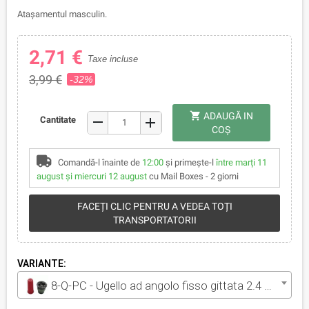
Atașamentul masculin.
2,71 €
Taxe incluse
3,99 €
-32%
shopping_cart
ADAUGĂ IN
remove
Cantitate
add
COŞ
Comandă-l înainte de
12:00
și primește-l
între marți 11
august și miercuri 12 august
cu Mail Boxes - 2 giorni
FACEȚI CLIC PENTRU A VEDEA TOȚI
TRANSPORTATORII
VARIANTE:
8-Q-PC - Ugello ad angolo fisso gittata 2.4 m 90 gradi