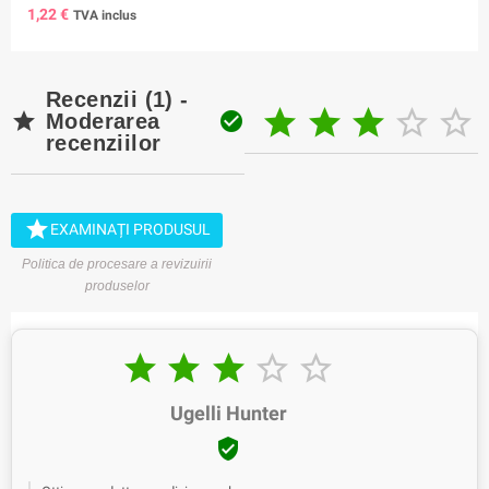
1,22 €
TVA inclus
Recenzii (1) -







Moderarea
recenziilor

EXAMINAȚI PRODUSUL
Politica de procesare a revizuirii
produselor





Ugelli Hunter
