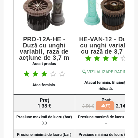
PRO-12A-HE -
HE-VAN-12 - Duză
Duză cu unghi
cu unghi variabil
variabil, raza de
cu rază de 3,7 m
acțiune de 3,7 m





Acest produs
VIZUALIZARE RAPIDĂ





Atacul feminin. Eficiență
Atac feminin.
ridicată.
Preț
Preț
1,38 €
-40%
2,14 €
3,56 €
Presiune maximă de lucru (bar)
Presiune maximă de lucru (bar)
3.0
--
Presiune minimă de lucru (bar)
Presiune minimă de lucru (bar)