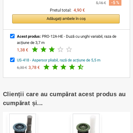
-5 %
5,16 €
Pretul total:
4,90 €
Adăugați ambele în coș
Acest produs:
PRO-12A-HE - Duză cu unghi variabil, raza de
acțiune de 3,7 m





1,38 €
US-418 - Aspersor pliabil, rază de acțiune de 5,5 m





3,78 €
6,30 €
Clienții care au cumpărat acest produs au
cumpărat și...