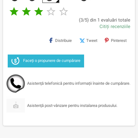





(3/5) din 1 evaluări totale
Citiți recenziile
Distribuie
Tweet
Pinterest
Faceți o propunere de cumpărare
Asistență telefonică pentru informații înainte de cumpărare.
Asistență post-vânzare pentru instalarea produsului.