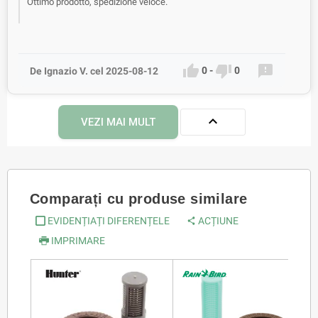
Ottimo prodotto, spedizione veloce.



0
-
0
De Ignazio V. cel 2025-08-12

VEZI MAI MULT
Comparați cu produse similare
EVIDENȚIAȚI DIFERENȚELE
ACȚIUNE
IMPRIMARE