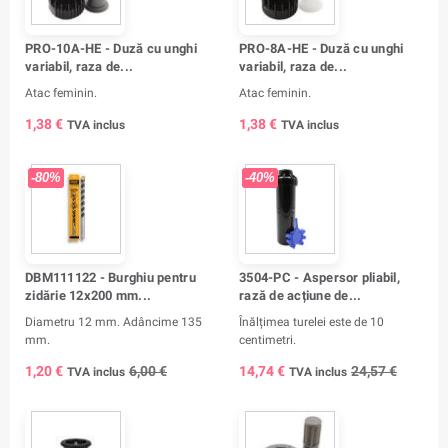
PRO-10A-HE - Duză cu unghi
PRO-8A-HE - Duză cu unghi
variabil, raza de...
variabil, raza de...
Atac feminin.
Atac feminin.
1,38 €
1,38 €
TVA inclus
TVA inclus
-80%
-40%
DBM111122 - Burghiu pentru
3504-PC - Aspersor pliabil,
zidărie 12x200 mm...
rază de acțiune de...
Diametru 12 mm. Adâncime 135
Înălțimea turelei este de 10
mm.
centimetri.
1,20 €
6,00 €
14,74 €
24,57 €
TVA inclus
TVA inclus