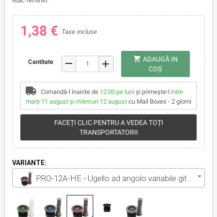
Atac feminin.
1,38 €
Taxe incluse
shopping_cart
ADAUGĂ IN
remove
Cantitate
add
COŞ
Comandă-l înainte de
12:00 pe luni
și primește-l
între
marți 11 august și miercuri 12 august
cu Mail Boxes - 2 giorni
FACEȚI CLIC PENTRU A VEDEA TOȚI
TRANSPORTATORII
VARIANTE:
PRO-12A-HE - Ugello ad angolo variabile gittata 3.7 m