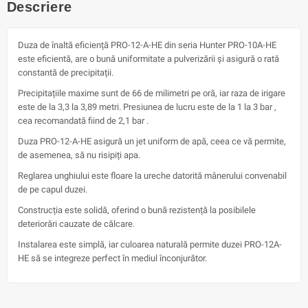
Descriere
Duza de înaltă eficiență PRO-12-A-HE din seria Hunter PRO-10A-HE
este eficientă, are o bună uniformitate a pulverizării și asigură o rată
constantă de precipitații.
Precipitațiile maxime sunt de 66 de milimetri pe oră, iar raza de irigare
este de la 3,3 la 3,89 metri. Presiunea de lucru este de la 1 la 3 bar ,
cea recomandată fiind de 2,1 bar .
Duza PRO-12-A-HE asigură un jet uniform de apă, ceea ce vă permite,
de asemenea, să nu risipiți apa.
Reglarea unghiului este floare la ureche datorită mânerului convenabil
de pe capul duzei.
Construcția este solidă, oferind o bună rezistență la posibilele
deteriorări cauzate de călcare.
Instalarea este simplă, iar culoarea naturală permite duzei PRO-12A-
HE să se integreze perfect în mediul înconjurător.