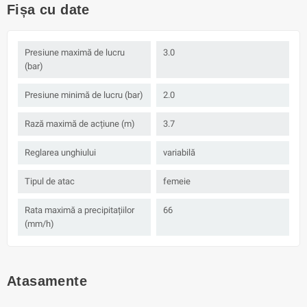
Fișa cu date
Presiune maximă de lucru
3.0
(bar)
Presiune minimă de lucru (bar)
2.0
Rază maximă de acțiune (m)
3.7
Reglarea unghiului
variabilă
Tipul de atac
femeie
Rata maximă a precipitațiilor
66
(mm/h)
Atasamente