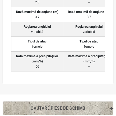
2.0
--
Rază maximă de acțiune (m)
Rază maximă de acțiune (m)
3.7
3.7
Reglarea unghiului
Reglarea unghiului
variabilă
variabilă
Tipul de atac
Tipul de atac
femeie
femeie
Rata maximă a precipitațiilor
Rata maximă a precipitațiilor
(mm/h)
(mm/h)
66
--
CĂUTARE PIESE DE SCHIMB