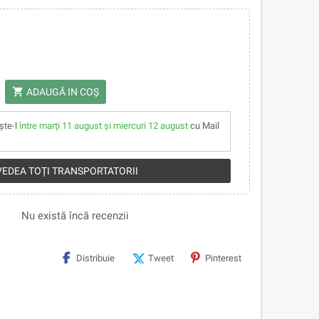
shopping_cart
ADAUGĂ IN COŞ
ște-l
între marți 11 august și miercuri 12 august
cu Mail
 VEDEA TOȚI TRANSPORTATORII
Nu există încă recenzii
Distribuie
Tweet
Pinterest