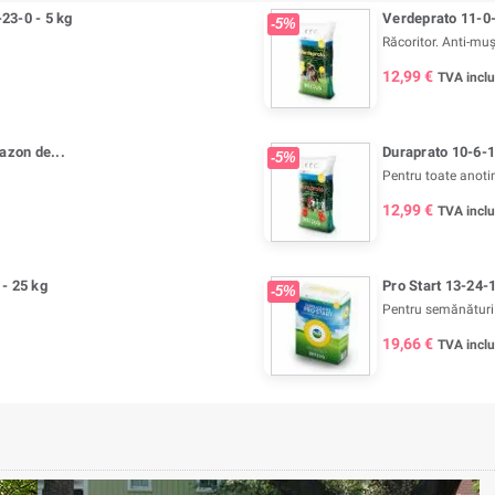
23-0 - 5 kg
Verdeprato 11-0-
-5%
Răcoritor. Anti-muș
12,99 €
TVA incl
azon de...
Duraprato 10-6-1
-5%
Pentru toate anoti
12,99 €
TVA incl
- 25 kg
Pro Start 13-24-
-5%
Pentru semănături
19,66 €
TVA incl