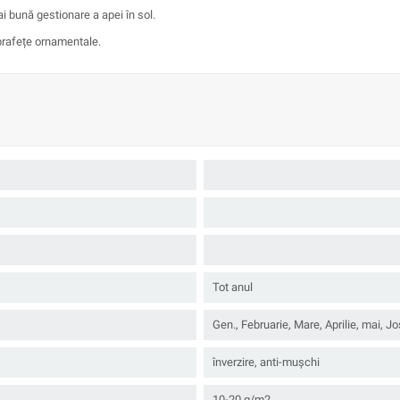
i bună gestionare a apei în sol.
uprafețe ornamentale.
Tot anul
Gen., Februarie, Mare, Aprilie, mai, Jo
înverzire, anti-mușchi
10-20 g/m2