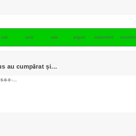
mai
iunie
iulie
august
septembrie
octombri
us au cumpărat și...
-0-0 -...