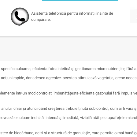
Asistență telefonică pentru informații înainte de
cumpărare.
cific culoarea, eficiența fotosintetică și gestionarea micronutrienților, fără a 
 acțiuni rapide, dar adesea agresive: acestea stimulează vegetația, cresc necesar
elemente într-un mod controlat, îmbunătățește eficiența gazonului fără impuls veg
 anului, chiar și atunci când creșterea trebuie ținută sub control, cum ar fi vara și
ează o culoare închisă, intensă și imediată, vizibilă atât pe suprafețele microt
c de biocărbune, acizi și o structură de granulație, care permite o mai bună gesti