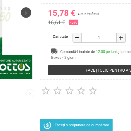
15,78 €
›
Taxe incluse
16,61 €
-5%
remove
Cantitate
add
Comandă-l înainte de
12:00 pe luni
și prime
Boxes - 2 giorni
FACEȚI CLIC PENTRU A





›
Faceți o propunere de cumpărare