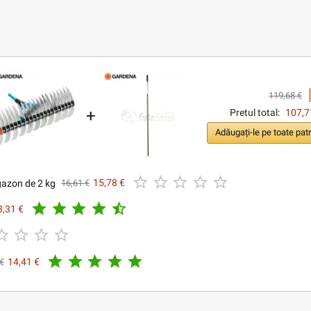
119,68 €
+
Pretul total:
107,7
Adăugați-le pe toate patr





gazon de 2 kg
15,78 €
16,61 €





8,31 €









14,41 €
 €