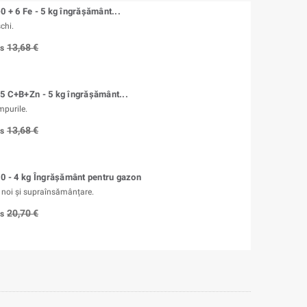
0 + 6 Fe - 5 kg îngrășământ...
chi.
13,68 €
us
5 C+B+Zn - 5 kg îngrășământ...
mpurile.
13,68 €
us
10 - 4 kg Îngrășământ pentru gazon
 noi și supraînsămânțare.
20,70 €
us