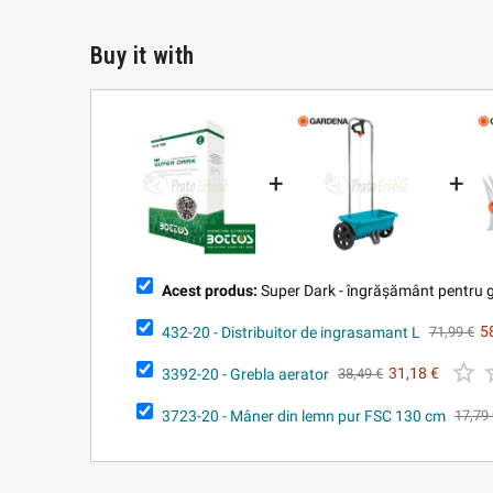
Buy it with
+
+
Acest produs:
Super Dark - îngrășământ pentru 
432-20 - Distribuitor de ingrasamant L
5
71,99 €

3392-20 - Grebla aerator
31,18 €
38,49 €
3723-20 - Mâner din lemn pur FSC 130 cm
17,79