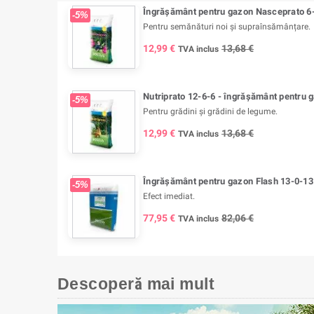
Îngrășământ pentru gazon Nasceprato 6-
-5%
Pentru semănături noi și supraînsămânțare.
12,99 €
13,68 €
TVA inclus
Nutriprato 12-6-6 - îngrășământ pentru g
-5%
Pentru grădini și grădini de legume.
12,99 €
13,68 €
TVA inclus
Îngrășământ pentru gazon Flash 13-0-13 
-5%
Efect imediat.
77,95 €
82,06 €
TVA inclus
Descoperă mai mult