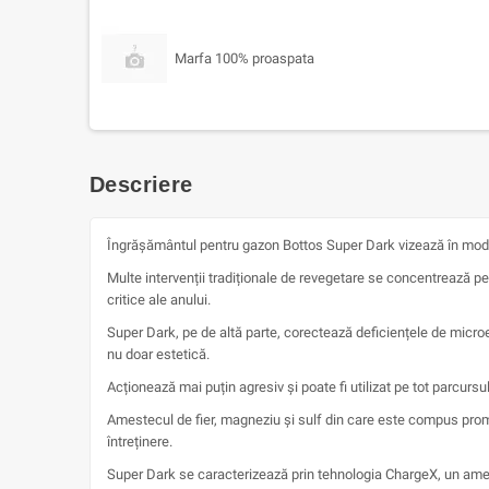
Marfa 100% proaspata
Descriere
Îngrășământul pentru gazon Bottos Super Dark vizează în mod spe
Multe intervenții tradiționale de revegetare se concentrează pe
critice ale anului.
Super Dark, pe de altă parte, corectează deficiențele de micro
nu doar estetică.
Acționează mai puțin agresiv și poate fi utilizat pe tot parcursul
Amestecul de fier, magneziu și sulf din care este compus promov
întreținere.
Super Dark se caracterizează prin tehnologia ChargeX, un ameste