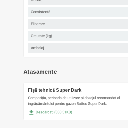
Consistență
Eliberare
Greutate (kg)
Ambalaj
Atasamente
Fișă tehnică Super Dark
Compoziția, perioada de utilizare și dozajul recomandat al
îngrășământului pentru gazon Bottos Super Dark.
file_download
Descărcați (338.51KB)