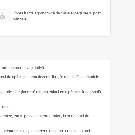
Consultanță agronomică de către experți pre și post
vânzare.
forța creșterea vegetativă.
ul de apă și pot crea dezechilibre, în special în perioadele
etativ și acționează asupra culorii ca o pârghie funcțională,
 iarna.
ermice, cât și pe cele macrotermice, la orice nivel de
onare a apei și a nutrienților pentru un rezultat stabil.