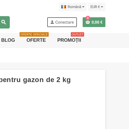
Română
EUR €
0
search
person
Conectare
0,00 €
OFERTE SPECIALE
OUTLET
BLOG
OFERTE
PROMOȚII
pentru gazon de 2 kg