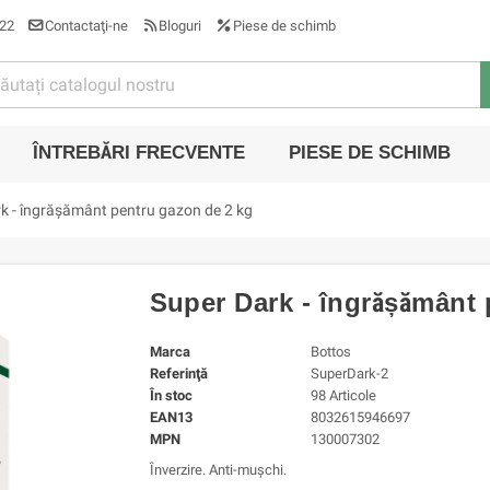
22
Contactaţi-ne
Bloguri
Piese de schimb
ÎNTREBĂRI FRECVENTE
PIESE DE SCHIMB
k - îngrășământ pentru gazon de 2 kg
Super Dark - îngrășământ 
Marca
Bottos
Referinţă
SuperDark-2
În stoc
98 Articole
EAN13
8032615946697
MPN
130007302
Înverzire. Anti-mușchi.