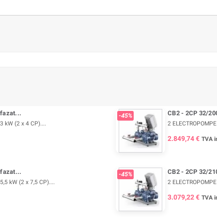
fazat...
CB2 - 2CP 32/200
-45%
kW (2 x 4 CP)....
2 ELECTROPOMPE TR
2.849,74 €
TVA i
fazat...
CB2 - 2CP 32/210
-45%
 kW (2 x 7,5 CP)....
2 ELECTROPOMPE TR
3.079,22 €
TVA i