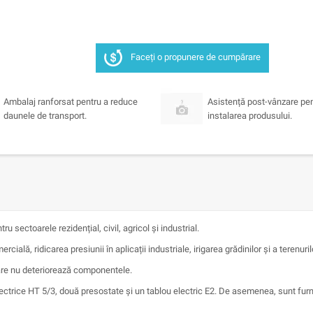
Faceți o propunere de cumpărare
Ambalaj ranforsat pentru a reduce
Asistență post-vânzare pe
daunele de transport.
instalarea produsului.
sectoarele rezidențial, civil, agricol și industrial.
cială, ridicarea presiunii în aplicații industriale, irigarea grădinilor și a terenuril
care nu deteriorează componentele.
rice HT 5/3, două presostate și un tablou electric E2. De asemenea, sunt furnizat