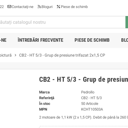
22
Contactaţi-ne
Bloguri
Piese de schimb
-NE
ÎNTREBĂRI FRECVENTE
PIESE DE SCHIMB
BL
pictură
chevron_right
CB2 - HT 5/3 - Grup de presiune trifazat 2x1,5 CP
CB2 - HT 5/3 - Grup de presiun
Marca
Pedrollo
Referinţă
CB2 - HT 5/3
În stoc
50 Articole
MPN
KCHT10503A
2 motoare de 1,1 kW (2 x 1,5 CP). Debit de până la 260 