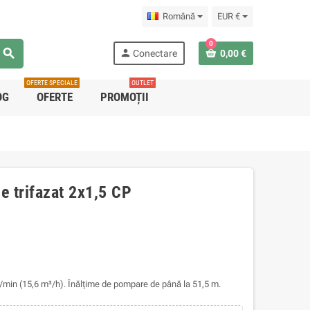
Română
EUR €
0
search
person
Conectare
0,00 €
OFERTE SPECIALE
OUTLET
OG
OFERTE
PROMOȚII
e trifazat 2x1,5 CP
l/min (15,6 m³/h). Înălțime de pompare de până la 51,5 m.