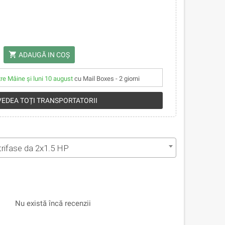
shopping_cart
ADAUGĂ IN COŞ
tre Mâine și luni 10 august
cu Mail Boxes - 2 giorni
 VEDEA TOȚI TRANSPORTATORII
trifase da 2x1.5 HP
Nu există încă recenzii