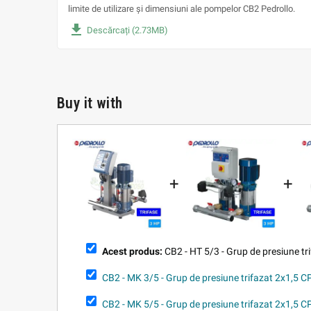
limite de utilizare și dimensiuni ale pompelor CB2 Pedrollo.
file_download
Descărcați (2.73MB)
Buy it with
+
+
Acest produs:
CB2 - HT 5/3 - Grup de presiune tr
CB2 - MK 3/5 - Grup de presiune trifazat 2x1,5 C
CB2 - MK 5/5 - Grup de presiune trifazat 2x1,5 C