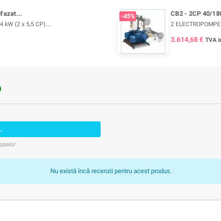
fazat...
CB2 - 2CP 40/180
-45%
W (2 x 5,5 CP)....
2 ELECTROPOMPE TR
3.614,68 €
TVA i

L
duselor
Nu există încă recenzii pentru acest produs.