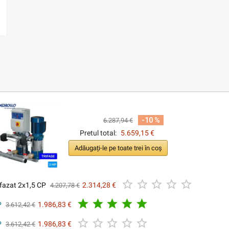
-10 %
6.287,94 €
Pretul total:
5.659,15 €
Adăugați-le pe toate trei în coș





ifazat 2x1,5 CP
2.314,28 €
4.207,78 €





P
1.986,83 €
3.612,42 €





P
1.986,83 €
3.612,42 €