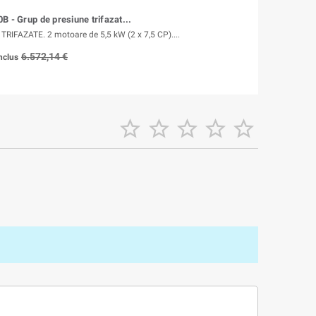
B - Grup de presiune trifazat...
IFAZATE. 2 motoare de 5,5 kW (2 x 7,5 CP)....
6.572,14 €
nclus




