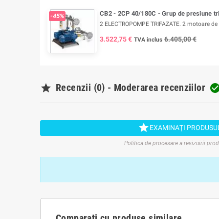
CB2 - 2CP 40/180C - Grup de presiune tri
-45%
2 ELECTROPOMPE TRIFAZATE. 2 motoare de 4 k
3.522,75 €
6.405,00 €
TVA inclus

Recenzii (0) - Moderarea recenziilor

EXAMINAȚI PRODUSU
Politica de procesare a revizuirii pro
Comparați cu produse similare