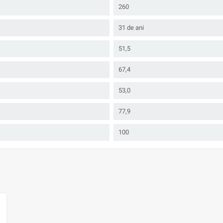
260
31 de ani
51,5
67,4
53,0
77,9
100