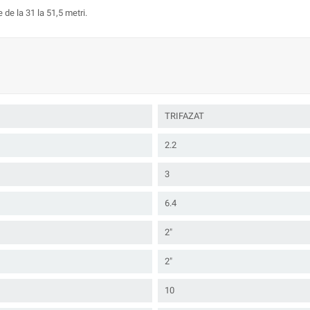
e de la 31 la 51,5 metri.
TRIFAZAT
2.2
3
6.4
2"
2"
10