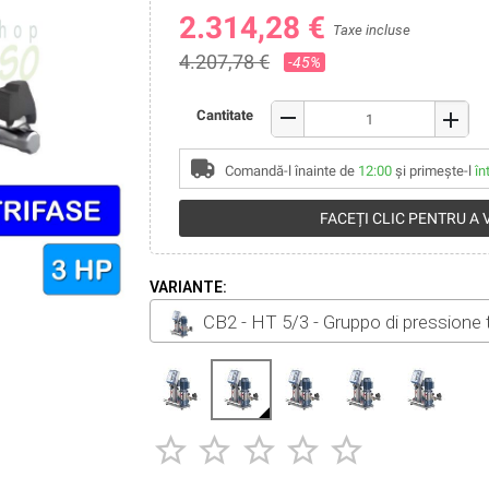
2.314,28 €
Taxe incluse
4.207,78 €
-45%
remove
Cantitate
add
Comandă-l înainte de
12:00
și primește-l
în
FACEȚI CLIC PENTRU A
VARIANTE:
CB2 - HT 5/3 - Gruppo di pressione 




