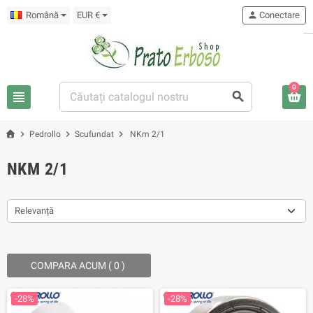
Română
EUR €
person
Conectare
0
view_headline
search
chevron_right
chevron_right
chevron_right
Pedrollo
Scufundat
NKm 2/1
NKM 2/1
Relevanță
COMPARA ACUM (
0
) ‎
-28%
-28%