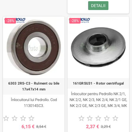
DETALII
-28%
-28%
6303 2RS-C3 - Rulment cu bile
161GRSU31 - Rotor centrifugal
17x47x14 mm
Înlocuitor pentru Pedrollo NK 2/1,
Înlocuitorul lui Pedrollo. Cod
NK 2/2, NK 2/3, NK 2/4, NK 2/1 GE,
113014SC3.
NK 2/2 GE, NK 2/3 GE, MK 3/4, MK
3/5 , MK 3/6, MK 3/7, MK 3/8.










6,15 €
2,37 €
8,54 €
3,29 €