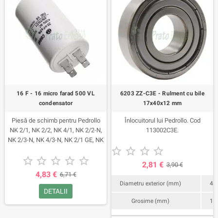
16 F - 16 micro farad 500 VL
6203 ZZ-C3E - Rulment cu bile
condensator
17x40x12 mm
Piesă de schimb pentru Pedrollo
Înlocuitorul lui Pedrollo. Cod
NK 2/1, NK 2/2, NK 4/1, NK 2/2-N,
113002C3E.
NK 2/3-N, NK 4/3-N, NK 2/1 GE, NK





2/2 GE , NK 4/3 GE, NK 2/2 GE-N,





NK 2/3 GE-N, NK 4/3 GE-N, UP 2/2,
2,81 €
3,90 €
UP 2/3, UP 4/3, UP 2/ 2 GE, UP 2/3
4,83 €
6,71 €
GE, UP 4/3 GE, PQ 70-Bz.
Diametru exterior (mm)
40
Cod 111016F5.
DETALII
Grosime (mm)
12