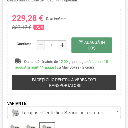
Gestionează 8 zone de irigații. WiFi opțional.
229,28 €
Taxe incluse
337,17 €
-32%
shopping_cart
ADAUGĂ IN
remove
Cantitate
add
COŞ
Comandă-l înainte de
12:00
și primește-l
între luni 10
august și marți 11 august
cu Mail Boxes - 2 giorni
FACEȚI CLIC PENTRU A VEDEA TOȚI
TRANSPORTATORII
VARIANTE:
Tempus - Centralina 8 zone per esterno