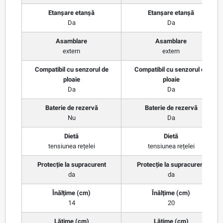
Etanșare etanșă
Etanșare etanșă
Da
Da
Asamblare
Asamblare
extern
extern
Compatibil cu senzorul de
Compatibil cu senzorul de
ploaie
ploaie
Da
Da
Baterie de rezervă
Baterie de rezervă
Nu
Da
Dietă
Dietă
tensiunea rețelei
tensiunea rețelei
Protecție la supracurent
Protecție la supracurent
da
da
Înălțime (cm)
Înălțime (cm)
14
20
Lățime (cm)
Lățime (cm)