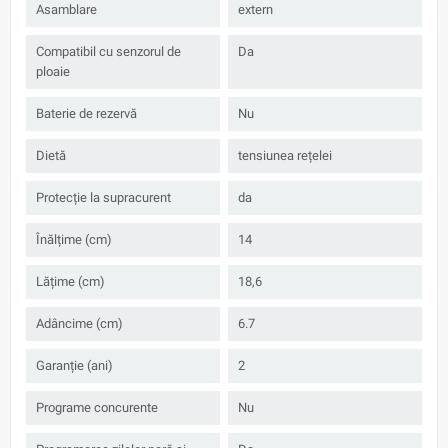
Asamblare
extern
Compatibil cu senzorul de
Da
ploaie
Baterie de rezervă
Nu
Dietă
tensiunea rețelei
Protecție la supracurent
da
Înălțime (cm)
14
Lățime (cm)
18,6
Adâncime (cm)
6.7
Garanție (ani)
2
Programe concurente
Nu