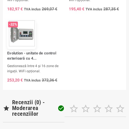
182,97 €
269,07 €
195,40 €
287,35 €
TVA inclus
TVA inclus
-32%
Evolution - unitate de control
exterioară cu 4...
Gestionează între 4 și 16 zone de
irigații. WiFi opțional.
253,20 €
372,36 €
TVA inclus
Recenzii (0) -






Moderarea

recenziilor