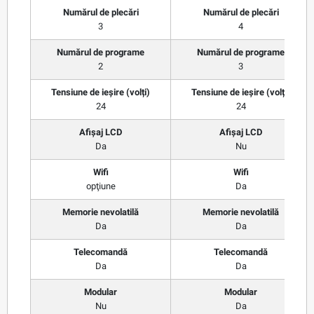
Numărul de plecări
Numărul de plecări
3
4
Numărul de programe
Numărul de programe
2
3
Tensiune de ieșire (volți)
Tensiune de ieșire (volți)
24
24
Afișaj LCD
Afișaj LCD
Da
Nu
Wifi
Wifi
opţiune
Da
Memorie nevolatilă
Memorie nevolatilă
Da
Da
Telecomandă
Telecomandă
Da
Da
Modular
Modular
Nu
Da