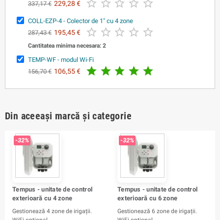





229,28 €
337,17 €
COLL-EZP-4 - Colector de 1" cu 4 zone





195,45 €
287,43 €
Cantitatea minima necesara: 2
TEMP-WF - modul Wi-Fi





106,55 €
156,70 €
Din aceeași marcă și categorie
-32%
-32%
Tempus - unitate de control
Tempus - unitate de control
exterioară cu 4 zone
exterioară cu 6 zone
Gestionează 4 zone de irigații.
Gestionează 6 zone de irigații.
WiFi opțional.
WiFi opțional.