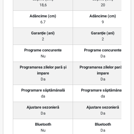
18,6
20
Adâncime (cm)
Adâncime (cm)
6.7
9
Garanție (ani)
Garanție (ani)
2
2
Programe concurente
Programe concurente
Nu
Da
Programarea zilelor pară și
Programarea zilelor pară și
impare
impare
Da
Da
Programare săptămânală
Programare săptămânală
da
da
Ajustare sezonieră
Ajustare sezonieră
Da
Da
Bluetooth
Bluetooth
Nu
Da