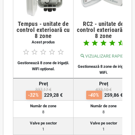
Tempus - unitate de
RC2 - unitate de
control exterioară cu
control exterioară cu
8 zone
8 zone





Acest produs





VIZUALIZARE RAPIDĂ
Gestionează 8 zone de irigații.
Gestionează 8 zone de irigații.
WiFi opțional.
WiFi.
Preț
Preț
337,17 €
433,10 €
-32%
229,28 €
-40%
259,86 €
Număr de zone
Număr de zone
8
8
Valve pe sector
Valve pe sector
1
1