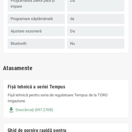
Programarea zilelor pară și
Da
impare
Programare săptămânală
da
Ajustare sezonieră
Da
Bluetooth
Nu
Atasamente
Fișă tehnică a seriei Tempus
Fișă tehnică pentru seria de regulatoare Tempus de la TORO
Irrigazione.
file_download
Descărcați (697.27KB)
Ghid de pornire rapidă pentru