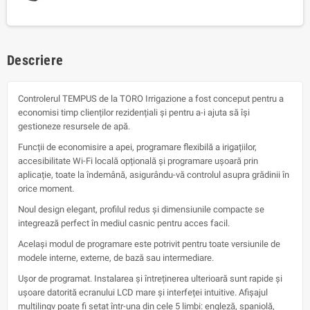
Descriere
Controlerul TEMPUS de la TORO Irrigazione a fost conceput pentru a
economisi timp clienților rezidențiali și pentru a-i ajuta să își
gestioneze resursele de apă.
Funcții de economisire a apei, programare flexibilă a irigațiilor,
accesibilitate Wi-Fi locală opțională și programare ușoară prin
aplicație, toate la îndemână, asigurându-vă controlul asupra grădinii în
orice moment.
Noul design elegant, profilul redus și dimensiunile compacte se
integrează perfect în mediul casnic pentru acces facil.
Același modul de programare este potrivit pentru toate versiunile de
modele interne, externe, de bază sau intermediare.
Ușor de programat. Instalarea și întreținerea ulterioară sunt rapide și
ușoare datorită ecranului LCD mare și interfeței intuitive. Afișajul
multilingv poate fi setat într-una din cele 5 limbi: engleză, spaniolă,