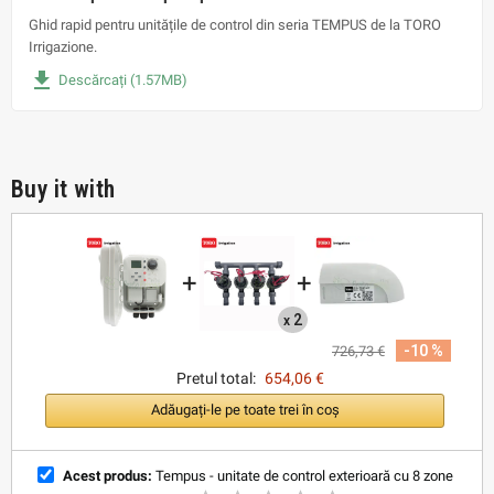
Ghid rapid pentru unitățile de control din seria TEMPUS de la TORO
Irrigazione.
file_download
Descărcați (1.57MB)
Buy it with
+
+
2
x
-10 %
726,73 €
Pretul total:
654,06 €
Adăugați-le pe toate trei în coș
Acest produs:
Tempus - unitate de control exterioară cu 8 zone