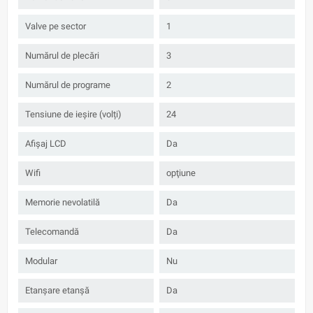
Valve pe sector
1
Numărul de plecări
3
Numărul de programe
2
Tensiune de ieșire (volți)
24
Afișaj LCD
Da
Wifi
opţiune
Memorie nevolatilă
Da
Telecomandă
Da
Modular
Nu
Etanșare etanșă
Da