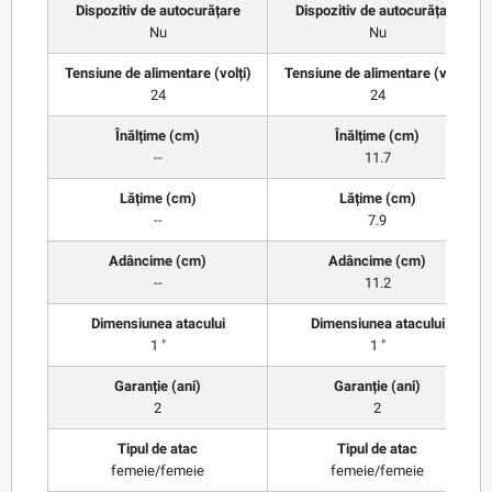
Dispozitiv de autocurățare
Dispozitiv de autocurățare
Nu
Nu
Tensiune de alimentare (volți)
Tensiune de alimentare (volți)
24
24
Înălțime (cm)
Înălțime (cm)
--
11.7
Lățime (cm)
Lățime (cm)
--
7.9
Adâncime (cm)
Adâncime (cm)
--
11.2
Dimensiunea atacului
Dimensiunea atacului
1 "
1 "
Garanție (ani)
Garanție (ani)
2
2
Tipul de atac
Tipul de atac
femeie/femeie
femeie/femeie