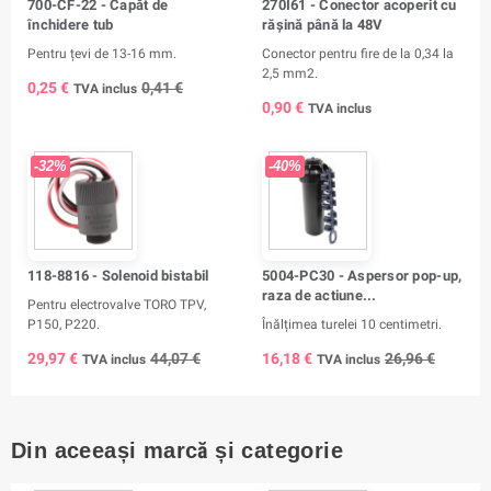
700-CF-22 - Capăt de
270I61 - Conector acoperit cu
închidere tub
rășină până la 48V
Pentru țevi de 13-16 mm.
Conector pentru fire de la 0,34 la
2,5 mm2.
0,25 €
0,41 €
TVA inclus
0,90 €
TVA inclus
-32%
-40%
118-8816 - Solenoid bistabil
5004-PC30 - Aspersor pop-up,
raza de actiune...
Pentru electrovalve TORO TPV,
P150, P220.
Înălțimea turelei 10 centimetri.
29,97 €
44,07 €
16,18 €
26,96 €
TVA inclus
TVA inclus
Din aceeași marcă și categorie