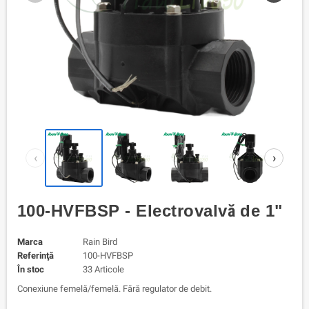
‹
›
100-HVFBSP - Electrovalvă de 1"
Marca
Rain Bird
Referinţă
100-HVFBSP
În stoc
33 Articole
Conexiune femelă/femelă. Fără regulator de debit.