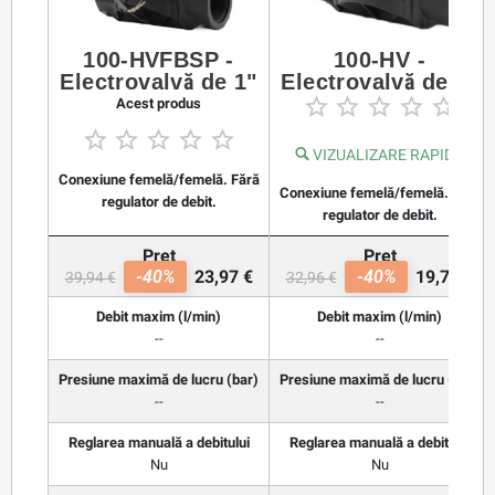
100-HVFBSP -
100-HV -
Electrovalvă de 1"
Electrovalvă de 1"





Acest produs





VIZUALIZARE RAPIDĂ
Conexiune femelă/femelă. Fără
Conexiune femelă/femelă. Fără
regulator de debit.
regulator de debit.
Preț
Preț
-40%
23,97 €
-40%
19,78 €
39,94 €
32,96 €
Debit maxim (l/min)
Debit maxim (l/min)
--
--
Presiune maximă de lucru (bar)
Presiune maximă de lucru (bar)
--
--
Reglarea manuală a debitului
Reglarea manuală a debitului
Nu
Nu