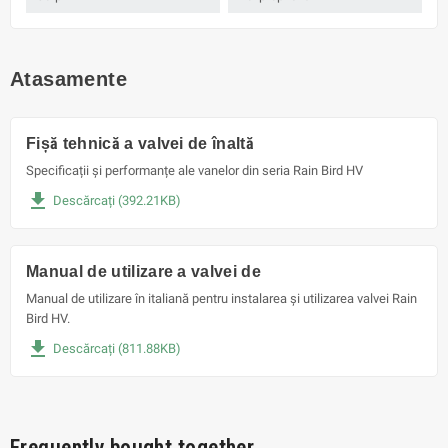
Atasamente
Fișă tehnică a valvei de înaltă
Specificații și performanțe ale vanelor din seria Rain Bird HV
file_download
Descărcați (392.21KB)
Manual de utilizare a valvei de
Manual de utilizare în italiană pentru instalarea și utilizarea valvei Rain
Bird HV.
file_download
Descărcați (811.88KB)
Frequently bought together