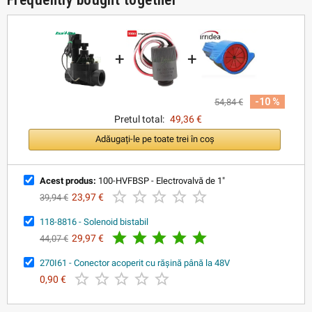
+
+
-10 %
54,84 €
Pretul total:
49,36 €
Adăugați-le pe toate trei în coș
Acest produs:
100-HVFBSP - Electrovalvă de 1"





23,97 €
39,94 €
118-8816 - Solenoid bistabil





29,97 €
44,07 €
270I61 - Conector acoperit cu rășină până la 48V





0,90 €