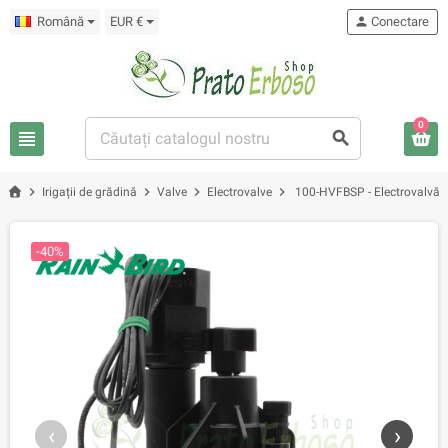
Română
EUR €
person
Conectare
0
view_headline
search
chevron_right
chevron_right
chevron_right
chevron_right
Irigații de grădină
Valve
Electrovalve
100-HVFBSP - Electrovalvă d
-40%
‹
›