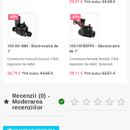
20,57 €
34,28 €
TVA inclus
-40%
-40%
100-DV-MM - Electrovalvă de
100-HVBSP9V - Electrovalvă
1"
de 1"
Conexiune mascul/mascul. Fără
Conexiune femelă/femelă. Fără
regulator de debit.
regulator de debit. Solenoid...
26,79 €
44,65 €
38,11 €
63,51 €
TVA inclus
TVA inclus
Recenzii (0) -







Moderarea
recenziilor