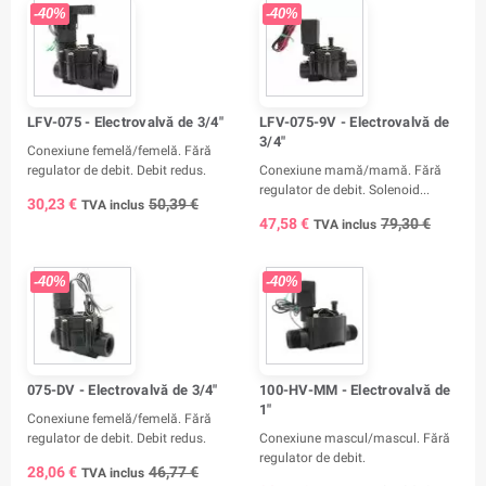
-40%
-40%
LFV-075 - Electrovalvă de 3/4"
LFV-075-9V - Electrovalvă de
3/4"
Conexiune femelă/femelă. Fără
regulator de debit. Debit redus.
Conexiune mamă/mamă. Fără
regulator de debit. Solenoid...
30,23 €
50,39 €
TVA inclus
47,58 €
79,30 €
TVA inclus
-40%
-40%
075-DV - Electrovalvă de 3/4"
100-HV-MM - Electrovalvă de
1"
Conexiune femelă/femelă. Fără
regulator de debit. Debit redus.
Conexiune mascul/mascul. Fără
regulator de debit.
28,06 €
46,77 €
TVA inclus