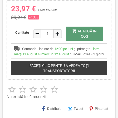
23,97 €
Taxe incluse
39,94 €
-40%
shopping_cart
ADAUGĂ IN
remove
Cantitate
add
COŞ
Comandă-l înainte de
12:00 pe luni
și primește-l
între
marți 11 august și miercuri 12 august
cu Mail Boxes - 2 giorni
FACEȚI CLIC PENTRU A VEDEA TOȚI
TRANSPORTATORII





Nu există încă recenzii
Distribuie
Tweet
Pinterest