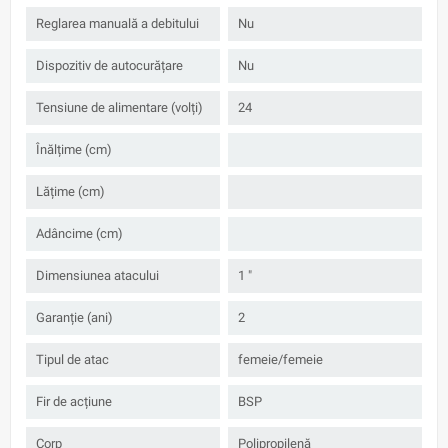
Reglarea manuală a debitului
Nu
Dispozitiv de autocurățare
Nu
Tensiune de alimentare (volți)
24
Înălțime (cm)
Lățime (cm)
Adâncime (cm)
Dimensiunea atacului
1 "
Garanție (ani)
2
Tipul de atac
femeie/femeie
Fir de acțiune
BSP
Corp
Polipropilenă