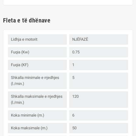
Fleta e të dhënave
Lidhja e motorit
NJËFAZË
Fuqia (Kw)
0.75
Fuqia (KF)
1
Shkalla minimale e rrjedhjes
5
(l./min.)
Shkalla maksimale e rrjedhjes
120
(l./min.)
Koka minimale (m.)
6
Koka maksimale (m.)
50