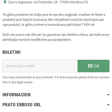
Zyra e regjistruar: via Ponticello, 24 - 71045 Orta Nova FG
Të gjitha produktet në shitje janë të reja dhe origjinale, imazhet në fletën e
produktit janë thjesht ilustruese dhe ndonjëherë mund të ndryshojnë pak
nga produkti, të gjitha çmimet e komunikuara përfshijnë TVSH-në.
Stafi ynë punon çdo ditë për t'ju garantuar një shërbim cilësor, për këtë arsye
përmbajtja mund të modifikohet pa paralajmërim.
BULETINI
OK
You may unsubscribe at any moment. For that purpose, please find our contact
info in the legal notice.
INFORMACION
PRATO ERBOSO
SRL