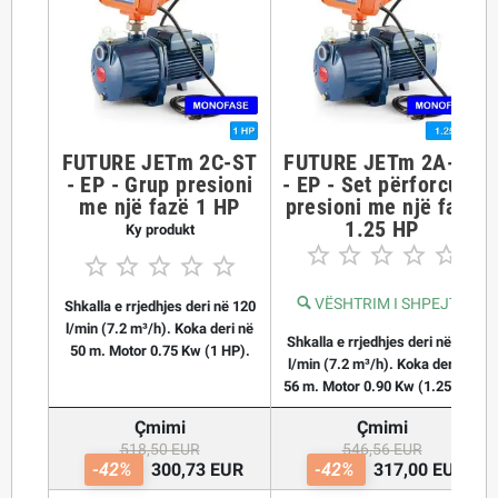
FUTURE JETm 2C-ST
FUTURE JETm 2A-ST
- EP - Grup presioni
- EP - Set përforcues
me një fazë 1 HP
presioni me një fazë
1.25 HP
Ky produkt










VËSHTRIM I SHPEJTË
Shkalla e rrjedhjes deri në 120
l/min (7.2 m³/h). Koka deri në
Shkalla e rrjedhjes deri në 120
50 m. Motor 0.75 Kw (1 HP).
l/min (7.2 m³/h). Koka deri në
56 m. Motor 0.90 Kw (1.25 KF).
Çmimi
Çmimi
518,50 EUR
546,56 EUR
-42%
300,73 EUR
-42%
317,00 EUR