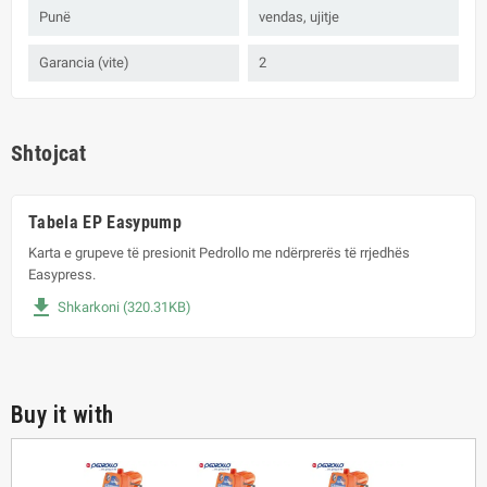
Punë
vendas, ujitje
Garancia (vite)
2
Shtojcat
Tabela EP Easypump
Karta e grupeve të presionit Pedrollo me ndërprerës të rrjedhës
Easypress.
file_download
Shkarkoni (320.31KB)
Buy it with