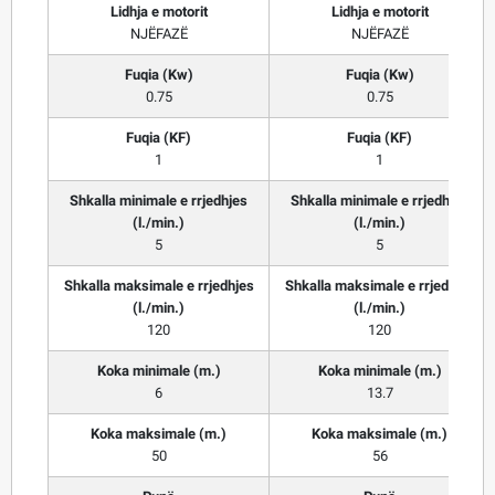
Lidhja e motorit
Lidhja e motorit
NJËFAZË
NJËFAZË
Fuqia (Kw)
Fuqia (Kw)
0.75
0.75
Fuqia (KF)
Fuqia (KF)
1
1
Shkalla minimale e rrjedhjes
Shkalla minimale e rrjedhjes
(l./min.)
(l./min.)
5
5
Shkalla maksimale e rrjedhjes
Shkalla maksimale e rrjedhjes
(l./min.)
(l./min.)
120
120
Koka minimale (m.)
Koka minimale (m.)
6
13.7
Koka maksimale (m.)
Koka maksimale (m.)
50
56