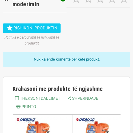
moderimin

RISHIKONI PRODUKTIN
Politika e përpunimit të rishikimit të
produktit
Nuk ka ende komente për këtë produkt.
Krahasoni me produkte të ngjashme
THEKSONI DALLIMET
SHPËRNDAJE
PRINTO