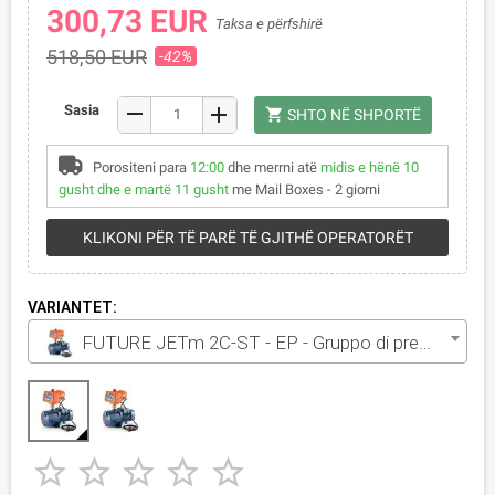
300,73 EUR
Taksa e përfshirë
518,50 EUR
-42%
remove
Sasia
add
shopping_cart
SHTO NË SHPORTË
Porositeni para
12:00
dhe merrni atë
midis e hënë 10
gusht dhe e martë 11 gusht
me Mail Boxes - 2 giorni
KLIKONI PËR TË PARË TË GJITHË OPERATORËT
VARIANTET:
FUTURE JETm 2C-ST - EP - Gruppo di pressione monofase da 1 HP




