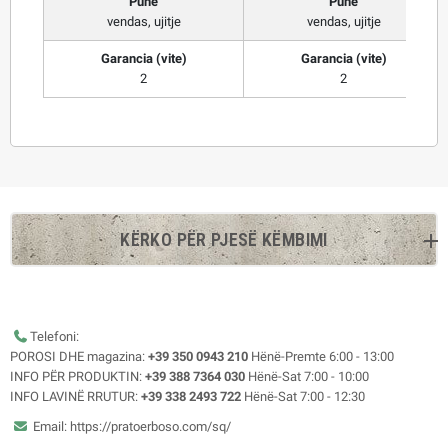
Punë
Punë
vendas, ujitje
vendas, ujitje
Garancia (vite)
Garancia (vite)
2
2
KËRKO PËR PJESË KËMBIMI
Telefoni:
POROSI DHE magazina:
+39 350 0943 210
Hënë-Premte 6:00 - 13:00
INFO PËR PRODUKTIN:
+39 388 7364 030
Hënë-Sat 7:00 - 10:00
INFO LAVINË RRUTUR:
+39 338 2493 722
Hënë-Sat 7:00 - 12:30
Email: https://pratoerboso.com/sq/