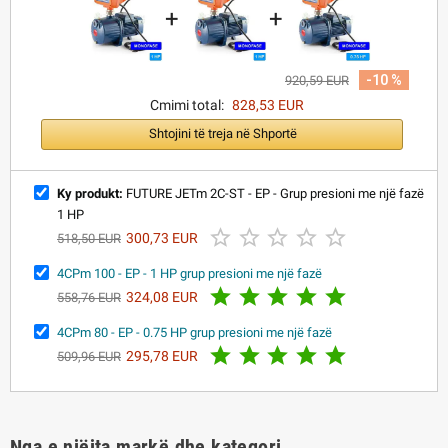
+
+
-10 %
920,59 EUR
Cmimi total:
828,53 EUR
Shtojini të treja në Shportë
Ky produkt:
FUTURE JETm 2C-ST - EP - Grup presioni me një fazë
1 HP





300,73 EUR
518,50 EUR
4CPm 100 - EP - 1 HP grup presioni me një fazë





324,08 EUR
558,76 EUR
4CPm 80 - EP - 0.75 HP grup presioni me një fazë





295,78 EUR
509,96 EUR
Nga e njëjta markë dhe kategori