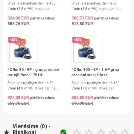
Shkalla e rrjedhjes deri në 130
Shkalla e rrjedhjes deri në 80
l/min (7.8 m³/h). Koka deri...
l/min (4.8 m³/h). Koka deri në...
324,08 EUR
300,73 EUR
përfshirë taksat
përfshirë taksat
558,76 EUR
518,50 EUR
-42%
-42%
4CRm 80 - EP - grup presioni
4CRm 100 - EP - 1 HP grup
me një fazë 0.75 HP
presioni me një fazë
Shkalla e rrjedhjes deri në 80
Shkalla e rrjedhjes deri në 130
l/min (4.8 m³/h). Koka deri në...
l/min (7.8 m³/h). Koka deri...
324,08 EUR
353,80 EUR
përfshirë taksat
përfshirë taksat
558,76 EUR
610,00 EUR
Vlerësime (0) -






Rishikoni
