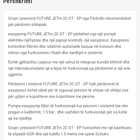
Përshkrimi
Grupi i presionit FUTURE JETm 2C-ST - EP nga Pedrollo rekomandohet
për përdorim shtëpiak.
easypump FUTURE JETm 2C-ST - EP përbëhet nga një pompë
elektrike njëfazore dhe një pajisje kontrolli, një easypress. Easypress
kontrollon fillimin dhe ndalimin automatik bazuar në konsum dhe
mbron nga funksionimi i thatë dhe rrjedhjet e sistemit.
Është gjithashtu i pajisur me një valvul të integruar kundër kthimit dhe
një mikroakumulator që e lejon të funksionojë pa përdorimin e një ene
zgjerimi.
Përdorimi i sistemit FUTURE JETm 2C-ST - EP falë përdorimit të
easypress është ideal për të siguruar presion të shtuar në shtëpi ose
për ujitjen e kopshteve ose kopshteve me perime.
Pumpa easypump fillon të funksionojë kur presioni i sistemit bie nën
pragun e kalibrimit, 1.5 bar , dhe vazhdon të funksionojë për sa kohë
që ka rrjedhje.
Grupi i presionit FUTURE JETm 2C-ST - EP furnizohet me një bashkues
të shpejtë GSR dhe një kabllo 1.5 metra me spinë Schuko.