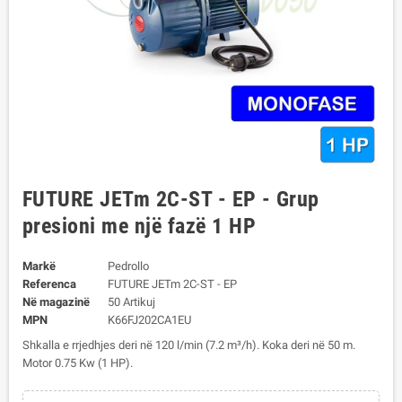
FUTURE JETm 2C-ST - EP - Grup
presioni me një fazë 1 HP
Markë
Pedrollo
Referenca
FUTURE JETm 2C-ST - EP
Në magazinë
50 Artikuj
MPN
K66FJ202CA1EU
Shkalla e rrjedhjes deri në 120 l/min (7.2 m³/h). Koka deri në 50 m.
Motor 0.75 Kw (1 HP).