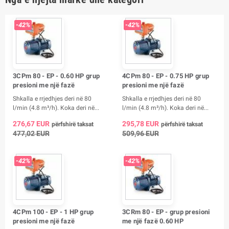
-42%
-42%
3CPm 80 - EP - 0.60 HP grup
4CPm 80 - EP - 0.75 HP grup
presioni me një fazë
presioni me një fazë
Shkalla e rrjedhjes deri në 80
Shkalla e rrjedhjes deri në 80
l/min (4.8 m³/h). Koka deri në...
l/min (4.8 m³/h). Koka deri në...
276,67 EUR
295,78 EUR
përfshirë taksat
përfshirë taksat
477,02 EUR
509,96 EUR
-42%
-42%
4CPm 100 - EP - 1 HP grup
3CRm 80 - EP - grup presioni
presioni me një fazë
me një fazë 0.60 HP