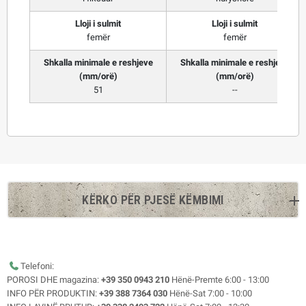
Lloji i sulmit
Lloji i sulmit
femër
femër
Shkalla minimale e reshjeve
Shkalla minimale e reshjeve
(mm/orë)
(mm/orë)
51
--
KËRKO PËR PJESË KËMBIMI
Telefoni:
POROSI DHE magazina:
+39 350 0943 210
Hënë-Premte 6:00 - 13:00
INFO PËR PRODUKTIN:
+39 388 7364 030
Hënë-Sat 7:00 - 10:00