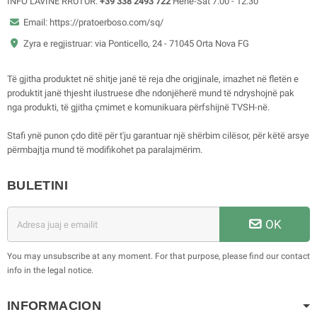
INFO LAVINË RRUTUR:
+39 338 2493 722
Hënë-Sat 7:00 - 12:30
Email: https://pratoerboso.com/sq/
Zyra e regjistruar: via Ponticello, 24 - 71045 Orta Nova FG
Të gjitha produktet në shitje janë të reja dhe origjinale, imazhet në fletën e
produktit janë thjesht ilustruese dhe ndonjëherë mund të ndryshojnë pak
nga produkti, të gjitha çmimet e komunikuara përfshijnë TVSH-në.
Stafi ynë punon çdo ditë për t'ju garantuar një shërbim cilësor, për këtë arsye
përmbajtja mund të modifikohet pa paralajmërim.
BULETINI
OK
You may unsubscribe at any moment. For that purpose, please find our contact
info in the legal notice.
INFORMACION