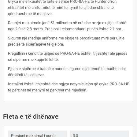
Gryka me efikasitet të lartë e serisë PRO-8A-HE të Hunter ofron
efikasitet me uniformitet të mirë të rrymit të ujit dhe shkallë të
qëndrueshme të reshjeve.
Reshjet maksimale janë 51 milimetra në orë dhe rrezja e ujitjes është
nga 2.0 në 2.8 metra. Presioni i rekomanduar i punës është 2.1 bar .
Siguron një rrjedhje uniforme me skaje të përcaktuara mirë për ujitje
precize të sipërfaqeve të gjelbra.
Rregullimi i këndit të ujitjes së PRO-8A-HE është i thjeshtë falë pjesës
së sipërme me kapje të lehtë.
Pjesa e sipërme e trashë e hundës siguron rezistencë të madhe ndaj
dëmtimit të pajisjeve.
Instalimi është i thjeshtë dhe ngjyra natyrale lejon që gryka PRO-8A-HE
të përzihet në mënyrë të përkryer me mjedisin.
Fleta e të dhënave
Presioni maksimal i punës
3.0