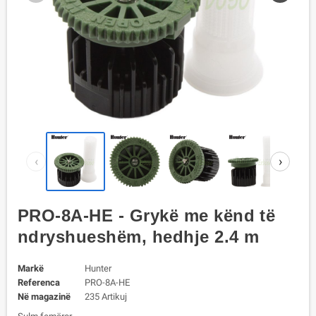
‹
›
PRO-8A-HE - Grykë me kënd të
ndryshueshëm, hedhje 2.4 m
Markë
Hunter
Referenca
PRO-8A-HE
Në magazinë
235 Artikuj