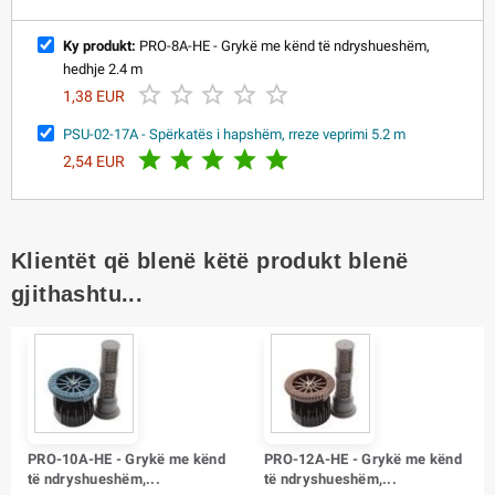
Ky produkt:
PRO-8A-HE - Grykë me kënd të ndryshueshëm,
hedhje 2.4 m





1,38 EUR
PSU-02-17A - Spërkatës i hapshëm, rreze veprimi 5.2 m





2,54 EUR
Klientët që blenë këtë produkt blenë
gjithashtu...
PRO-10A-HE - Grykë me kënd
PRO-12A-HE - Grykë me kënd
të ndryshueshëm,...
të ndryshueshëm,...