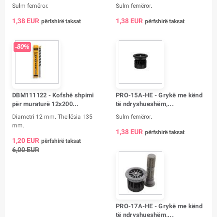
Sulm femëror.
Sulm femëror.
1,38 EUR
1,38 EUR
përfshirë taksat
përfshirë taksat
-80%
DBM111122 - Kofshë shpimi
PRO-15A-HE - Grykë me kënd
për muraturë 12x200...
të ndryshueshëm,...
Diametri 12 mm. Thellësia 135
Sulm femëror.
mm.
1,38 EUR
përfshirë taksat
1,20 EUR
përfshirë taksat
6,00 EUR
PRO-17A-HE - Grykë me kënd
të ndryshueshëm,...