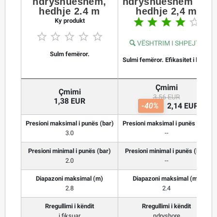
ndryshueshëm,
ndryshueshëm me
hedhje 2.4 m
hedhje 2,4 m





Ky produkt





VËSHTRIM I SHPEJTË
Sulm femëror.
Sulmi femëror. Efikasitet i lartë.
Çmimi
Çmimi
3,56 EUR
1,38 EUR
-40%
2,14 EUR
Presioni maksimal i punës (bar)
Presioni maksimal i punës (bar)
3.0
--
Presioni minimal i punës (bar)
Presioni minimal i punës (bar)
2.0
--
Diapazoni maksimal (m)
Diapazoni maksimal (m)
2.8
2.4
Rregullimi i këndit
Rregullimi i këndit
i fiksuar
ndryshore