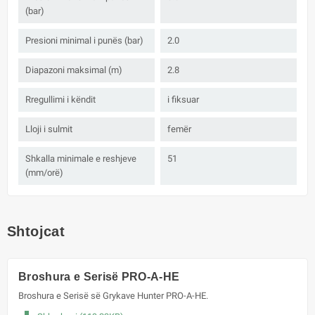
(bar)
Presioni minimal i punës (bar)
2.0
Diapazoni maksimal (m)
2.8
Rregullimi i këndit
i fiksuar
Lloji i sulmit
femër
Shkalla minimale e reshjeve
51
(mm/orë)
Shtojcat
Broshura e Serisë PRO-A-HE
Broshura e Serisë së Grykave Hunter PRO-A-HE.