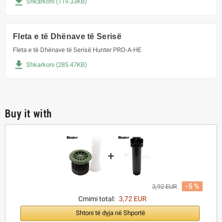
file_download
Shkarkoni (119.33KB)
Fleta e të Dhënave të Serisë
Fleta e të Dhënave të Serisë Hunter PRO-A-HE
file_download
Shkarkoni (285.47KB)
Buy it with
+
-5 %
3,92 EUR
Cmimi total:
3,72 EUR
Shtoni të dyja në Shportë