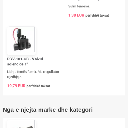
Sulm femëror.
1,38 EUR
përfshirë taksat
PGV-101-GB - Valvul
solenoide 1"
Lidhje femër/femër. Me rregullator
rrjedhjeje.
19,79 EUR
përfshirë taksat
Nga e njëjta markë dhe kategori