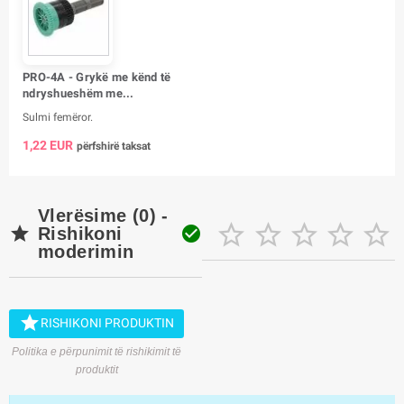
PRO-4A - Grykë me kënd të
ndryshueshëm me...
Sulmi femëror.
1,22 EUR
përfshirë taksat
Vlerësime (0) -







Rishikoni
moderimin

RISHIKONI PRODUKTIN
Politika e përpunimit të rishikimit të
produktit