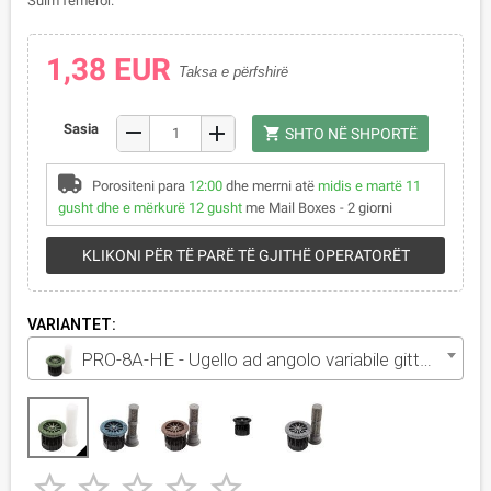
Sulm femëror.
1,38 EUR
Taksa e përfshirë
remove
Sasia
add
shopping_cart
SHTO NË SHPORTË
Porositeni para
12:00
dhe merrni atë
midis e martë 11
gusht dhe e mërkurë 12 gusht
me Mail Boxes - 2 giorni
KLIKONI PËR TË PARË TË GJITHË OPERATORËT
VARIANTET:
PRO-8A-HE - Ugello ad angolo variabile gittata 2.4 m




