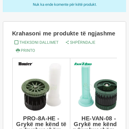
Nuk ka ende komente për këtë produkt.
Krahasoni me produkte të ngjashme
THEKSONI DALLIMET
SHPËRNDAJE
PRINTO
PRO-8A-HE -
HE-VAN-08 -
Grykë me kënd të
Grykë me kënd të