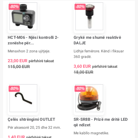
-80%
-80%
HCT-M06 - Njësi kontrolli 2-
Grykë me shumë reaktivë
zonëshe për...
DALJE
Menaxhon 2 zona ujitjeje.
Lidhje femërore. Kënd i fiksuar
360 gradë.
23,00 EUR
përfshirë taksat
3,60 EUR
115,00 EUR
përfshirë taksat
18,00 EUR
-80%
-80%
Çelës shtrëngimi OUTLET
SR-SR8B - Prizë me dritë LED
që ndizet
Për aksesorë 20, 25 dhe 32 mm.
Me kabllo magnetike.
1,40 EUR
përfshirë taksat