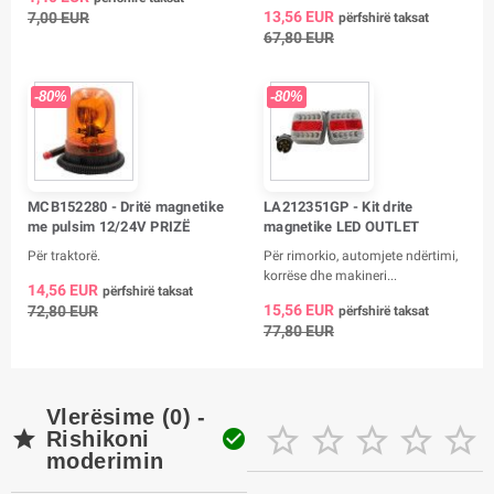
13,56 EUR
7,00 EUR
përfshirë taksat
67,80 EUR
-80%
-80%
MCB152280 - Dritë magnetike
LA212351GP - Kit drite
me pulsim 12/24V PRIZË
magnetike LED OUTLET
Për traktorë.
Për rimorkio, automjete ndërtimi,
korrëse dhe makineri...
14,56 EUR
përfshirë taksat
15,56 EUR
72,80 EUR
përfshirë taksat
77,80 EUR
Vlerësime (0) -







Rishikoni
moderimin