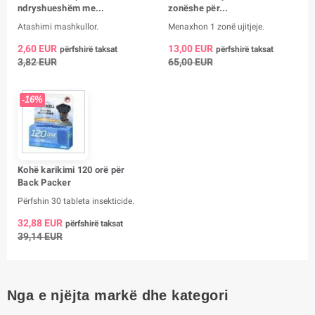
ndryshueshëm me...
zonëshe për...
Atashimi mashkullor.
Menaxhon 1 zonë ujitjeje.
2,60 EUR
13,00 EUR
përfshirë taksat
përfshirë taksat
3,82 EUR
65,00 EUR
-16%
Kohë karikimi 120 orë për
Back Packer
Përfshin 30 tableta insekticide.
32,88 EUR
përfshirë taksat
39,14 EUR
Nga e njëjta markë dhe kategori