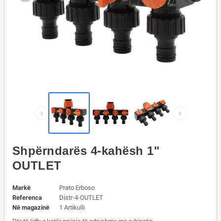
‹
›
Shpërndarës 4-kahësh 1"
OUTLET
Markë
Prato Erboso
Referenca
Distr-4-OUTLET
Në magazinë
1 Artikulli