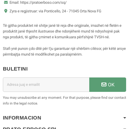
Email: https://pratoerboso.com/sq/
Zyra e regjistruar: via Ponticello, 24 - 71045 Orta Nova FG
Të gjitha produktet në shitje janë të reja dhe origjinale, imazhet në fletën e
produktit janë thjesht ilustruese dhe ndonjëherë mund të ndryshojnë pak
nga produkti, të gjitha çmimet e komunikuara përfshijnë TVSH-në.
Stafi ynë punon çdo ditë për t'ju garantuar një shërbim cilësor, për këtë arsye
përmbajtja mund të modifikohet pa paralajmërim.
BULETINI
OK
You may unsubscribe at any moment. For that purpose, please find our contact
info in the legal notice.
INFORMACION