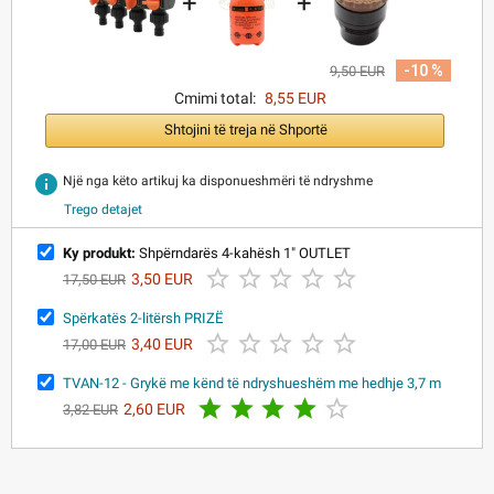
+
+
-10 %
9,50 EUR
Cmimi total:
8,55 EUR
Shtojini të treja në Shportë
info
Një nga këto artikuj ka disponueshmëri të ndryshme
Trego detajet
Ky produkt:
Shpërndarës 4-kahësh 1" OUTLET





3,50 EUR
17,50 EUR
Spërkatës 2-litërsh PRIZË





3,40 EUR
17,00 EUR
TVAN-12 - Grykë me kënd të ndryshueshëm me hedhje 3,7 m





2,60 EUR
3,82 EUR