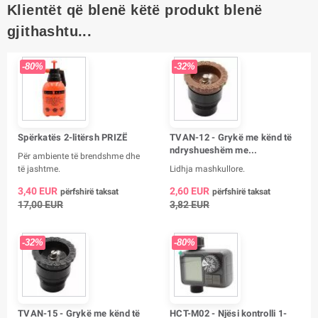
Klientët që blenë këtë produkt blenë
gjithashtu...
-80%
-32%
Spërkatës 2-litërsh PRIZË
TVAN-12 - Grykë me kënd të
ndryshueshëm me...
Për ambiente të brendshme dhe
të jashtme.
Lidhja mashkullore.
3,40 EUR
2,60 EUR
përfshirë taksat
përfshirë taksat
17,00 EUR
3,82 EUR
-32%
-80%
TVAN-15 - Grykë me kënd të
HCT-M02 - Njësi kontrolli 1-