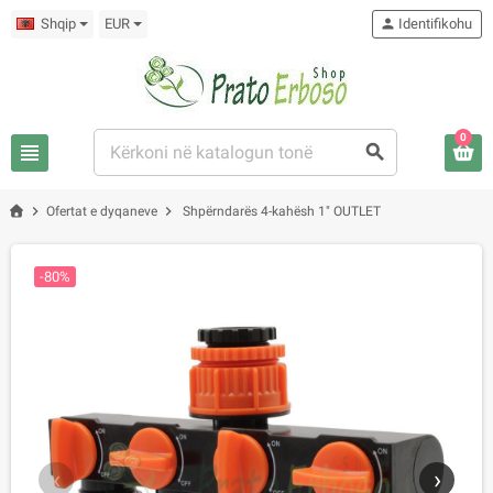
Shqip
EUR
person
Identifikohu
0
view_headline
search
chevron_right
chevron_right
Ofertat e dyqaneve
Shpërndarës 4-kahësh 1" OUTLET
-80%
‹
›