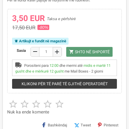
Për të lidhur katër pajisje të ndryshme me rubinetin.
3,50 EUR
Taksa e përfshirë
17,50 EUR
-80%
Artikujt e fundit në magazinë
notifications_active
remove
Sasia
add
shopping_cart
SHTO NË SHPORTË
Porositeni para
12:00
dhe merrni atë
midis e martë 11
gusht dhe e mërkurë 12 gusht
me Mail Boxes - 2 giorni
KLIKONI PËR TË PARË TË GJITHË OPERATORËT





Nuk ka ende komente
Bashkëndaj
Tweet
Pinterest