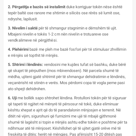
2. Përgatitja e bazës së instalimit
duke korrigjuar tokën nëse është
tepër baltë ose ranore me shtimin e silicës ose rërës së lumit ose,
ndryshe, lapilusit.
3. Nivelim i saktë
për të shmangur stagnimin e dëmshëm të ujit.
Mbajeni nivelin e tokës
1-2 cm nën nivelin e trotuareve ose
vendkalimeve në përgjithësi.
4. Plehërimi
bazë me pleh me bazë fosfori për të stimuluar zhvillimin
e rrënjës së topthit të rrënjës.
5. Shtrimi i lëndinës:
vendosini me kujdes tufat së bashku, duke bërë
që skajet të përputhen (mos mbivendosen). Në parcela shumë të
mëdha, ujiteni gjatë shtrimit për të shmangur dehidratimin e lëndinës,
veçanërisht në stinën e verës. Mos përdorni copa të vogla peme pasi
ato shpejt dehidrohen.
6. Uji
me bollëk sapo shtrohet lëndina. Rrotulloni tokën për të siguruar
që tapeti të ngjitet në mënyrë të përsosur në tokë, duke eliminuar
kështu xhepat e ajrit që do të parandalonin rrënjosjen e terrenit. Në
ditët në vijim, sigurohuni që furnizimi me ujë të mbajë gjithmonë
shumë të lagësht si topin e rrënjës ashtu edhe tokën e poshtme për ta
ndihmuar atë të rrënjoset. Këshillohet që të ujitet gjatë orëve më të
freskëta të ditës: herët në mëngjes. Pas afërsisht 15-20 ditësh pas