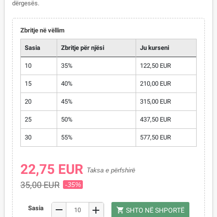
dërgesës.
Zbritje në vëllim
Sasia
Zbritje për njësi
Ju kurseni
10
35%
122,50 EUR
15
40%
210,00 EUR
20
45%
315,00 EUR
25
50%
437,50 EUR
30
55%
577,50 EUR
22,75 EUR
Taksa e përfshirë
35,00 EUR
-35%
remove
Sasia
add
shopping_cart
SHTO NË SHPORTË