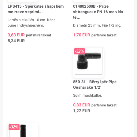
LPS415 - Spërkatës i hapshëm
014802500B - Prizë
me rreze veprimi...
shtrënguese PN 16 me vida
të...
Lartësia e kullës 10 cm. Kënd
pune i ndryshueshëm.
Diametri 25 mm. Fije 1/2 inç.
3,63 EUR
1,70 EUR
përfshirë taksat
përfshirë taksat
5,34 EUR
-32%
850-31 - Bërryl për Pipë
Qesharake 1/2"
Sulm mashkullor.
0,83 EUR
përfshirë taksat
1,22 EUR
-32%