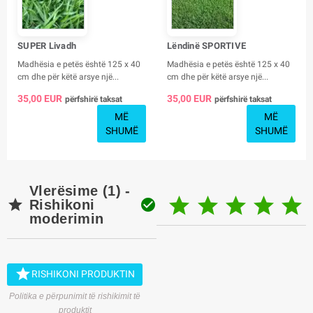
SUPER Livadh
Lëndinë SPORTIVE
Madhësia e petës është 125 x 40
Madhësia e petës është 125 x 40
cm dhe për këtë arsye një...
cm dhe për këtë arsye një...
35,00 EUR
35,00 EUR
përfshirë taksat
përfshirë taksat
MË
MË
SHUMË
SHUMË
Vlerësime (1) -







Rishikoni
moderimin

RISHIKONI PRODUKTIN
Politika e përpunimit të rishikimit të
produktit