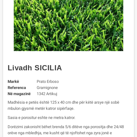
Livadh SICILIA
Markë
Prato Erboso
Referenca
Gramignone
Në magazinë
1342 Artikuj
Madhësia e petës është 125 x 40 cm dhe për këtë arsye një sobë
mbulon gjysmë metër katror sipërfaqe.
Sasia e porositur eshte ne metra katror.
Dorëzimi zakonisht bëhet brenda 5/6 ditëve nga porositja dhe 24/48
orëve nga mbledhja, me kusht që të njoftohet nga zyra jonë e