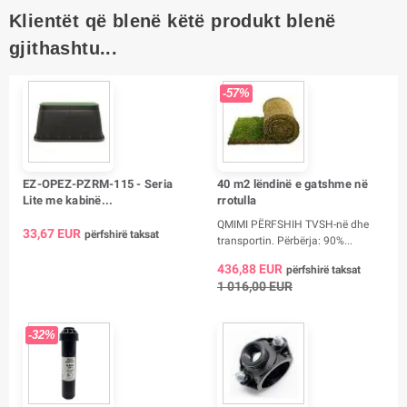
Klientët që blenë këtë produkt blenë
gjithashtu...
-57%
EZ-OPEZ-PZRM-115 - Seria
40 m2 lëndinë e gatshme në
Lite me kabinë...
rrotulla
QMIMI PËRFSHIH TVSH-në dhe
33,67 EUR
përfshirë taksat
transportin. Përbërja: 90%...
436,88 EUR
përfshirë taksat
1 016,00 EUR
-32%