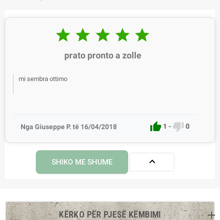





prato pronto a zolle
mi sembra ottimo


1
-
0
Nga Giuseppe P. të 16/04/2018

SHIKO ME SHUME
KËRKO PËR PJESË KËMBIMI