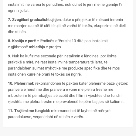
instalimit, në varësi të periudhës, nuk duhet të jeni më në gjendje t'i
ngrini njollat.
7. Zvogëloni gradualisht ujitjen,
duke u përpjekur të mësoni terrenin
me marrjen sa më të ulët të ujit në varësi të tokës, ekspozimit në diell
dhe stinës.
8. Kositja e parë
e lëndinës afërsisht
10 ditë pas instalimit
e
gjithmonë
mbledhja
e prerjes.
9.
Nuk ka kufizime sezonale për instalimin e lëndinës, por është
praktikë e mirë, në rast instalimi në temperatura të larta, të
parandalohen sulmet mykotike me produkte specifike dhe të mos
instalohen kurrë në prani të tokës së ngrirë.
10. Plehërimet:
rekomandohen të paktën katër plehërime bazë vjetore:
pranvera e hershme dhe pranvera e vonë me plehra treshe me
mbizotërim të përmbajtjes së azotit dhe fillimi i vjeshtës dhe fundi i
vjeshtës me plehra treshe me prevalencë të përmbajtjes së kaliumit.
11. Trajtimi me fungicid:
rekomandohet të kryhet në mënyrë
parandaluese, veçanërisht në stinën e verës.