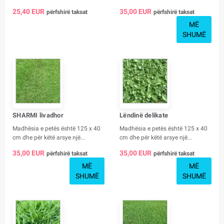
25,40 EUR
35,00 EUR
përfshirë taksat
përfshirë taksat
MË
SHUMË
SHARMI livadhor
Lëndinë delikate
Madhësia e petës është 125 x 40
Madhësia e petës është 125 x 40
cm dhe për këtë arsye një...
cm dhe për këtë arsye një...
35,00 EUR
35,00 EUR
përfshirë taksat
përfshirë taksat
MË
MË
SHUMË
SHUMË