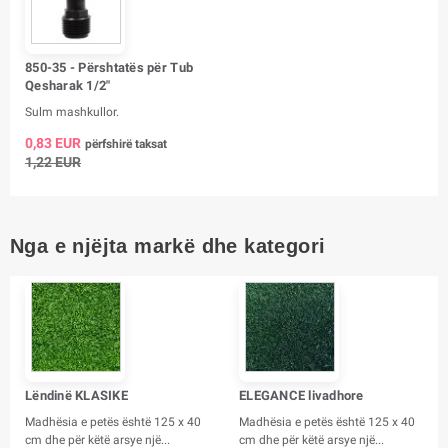
850-35 - Përshtatës për Tub
Qesharak 1/2"
Sulm mashkullor.
0,83 EUR
përfshirë taksat
1,22 EUR
Nga e njëjta markë dhe kategori
Lëndinë KLASIKE
ELEGANCE livadhore
Madhësia e petës është 125 x 40
Madhësia e petës është 125 x 40
cm dhe për këtë arsye një...
cm dhe për këtë arsye një...