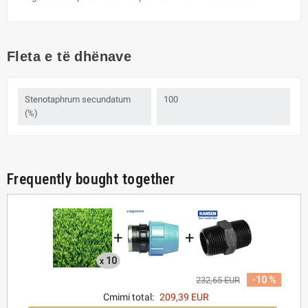
Fleta e të dhënave
Stenotaphrum secundatum
100
(%)
Frequently bought together
+
+
10
x
-10 %
232,65 EUR
Cmimi total:
209,39 EUR