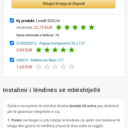
Shtojini të treja në Shportë
Ky produkt:
Livadh SICILIA





22,75 EUR
35,00 EUR
Sasia minimale e kërkuar: 10
S100032012 - Pajisje kompresimi 32 x 1/2"





3,95 EUR
HSN15 - thithka me fileto 1/2".





1,20 EUR
Instalimi i lëndinës së mbështjellë
Është e nevojshme të shtrohet lëndina
brenda 24 orëve
pas dorëzimit
për të garantuar integritetin e saj.
1. Punim
me heqjen e çdo mbetje të lëndinës së vjetër ose barërave të
këqija dhe gurëve të mëdhenj (mund të lihen edhe të vegjël).