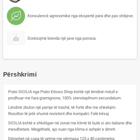
Konsulencë agronomike nga ekspertë para dhe pas shitjeve.
Dorëzojmë brenda një jave nga porosia.
Përshkrimi
Prato SICILIA nga Prato Erboso Shop është një lëndinë rrotull e
prodhuar me fara gramignone, 100% stenotaphrum secundatum.
Lëndinë zbulon një pamje të trashë, të fortë dhe me shkëlqim.
Rezulton të jetë shumë rezistent dhe kompakt. Falë kësaj
SICILIA është e shkëlqyer në zonat me klimë të butë si ato italiane dhe
mesdhetare. Megjithatë, ajo vuan nga klima e ashpër e dimrit.
Dërgohet në copa të vetme me përmasa 125 x 40 centimetra.