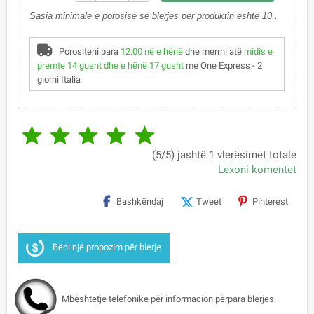
Sasia minimale e porosisë së blerjes për produktin është 10 .
Porositeni para
12:00 në e hënë
dhe merrni atë
midis e
premte 14 gusht dhe e hënë 17 gusht
me One Express - 2
giorni Italia





(5/5) jashtë 1 vlerësimet totale
Lexoni komentet
Bashkëndaj
Tweet
Pinterest
Bëni një propozim për blerje
Mbështetje telefonike për informacion përpara blerjes.