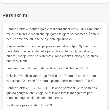
Përshkrimi
Pompa elektrike centrifugale e standardizuar FG2-65/160C krenohet
me fleksibilitet të madh dhe një gamë të gjerë përdorimesh. Është e
besueshme dhe efikase në një sërë aplikimesh.
Ideale për furnizimin me ujë, presionimin dhe ujitjen. Gjithashtu e
përshtatshme për sistemet e parandalimit të zjarrit, në industri,
bujqësi, madje edhe në sistemet e kondicionimit, ftohjes, ngrohjes
dhe qarkullimit.
I rekomanduar për sektorët civilë, industrialë dhe bujqësorë.
Shkalla e rrjedhjes varion nga 36 deri në 132 litra në orë dhe koka
varion nga 22 deri në 32 metra. I pajtueshëm me motorë 12.5 KF.
Pompa elektrike FG2-65/160C ju lejon të pomponi ujë të pastër pa
grimca gërryese dhe lëngje që nuk janë kimikisht agresive për
materialet nga të cilat është bërë pompa.
Prodhuar sipas standardit EN733.