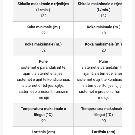
Shkalla maksimale e rrjedhjes
Shkalla maksimale e rrjedhjes
(l./min.)
(l./min.)
132
132
Koka minimale (m.)
Koka minimale (m.)
22
18
Koka maksimale (m.)
Koka maksimale (m.)
32
23
Punë
Punë
sistemet e parandalimit të
sistemet e parandalimit të
zjarrit, sistemet e larjes,
zjarrit, sistemet e larjes,
sistemet e ajrit të kondicionuar,
sistemet e ajrit të kondicionuar,
sistemet e ftohjes, ujitje,
sistemet e ftohjes, ujitje,
sistemet e presionit, furnizim
sistemet e presionit, furnizim
me ujë
me ujë
Temperatura maksimale e
Temperatura maksimale e
lëngut (°C)
lëngut (°C)
90
90
Lartësia (cm)
Lartësia (cm)