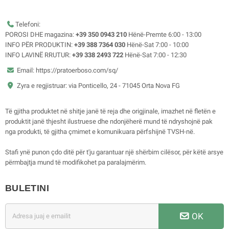
Telefoni:
POROSI DHE magazina:
+39 350 0943 210
Hënë-Premte 6:00 - 13:00
INFO PËR PRODUKTIN:
+39 388 7364 030
Hënë-Sat 7:00 - 10:00
INFO LAVINË RRUTUR:
+39 338 2493 722
Hënë-Sat 7:00 - 12:30
Email: https://pratoerboso.com/sq/
Zyra e regjistruar: via Ponticello, 24 - 71045 Orta Nova FG
Të gjitha produktet në shitje janë të reja dhe origjinale, imazhet në fletën e
produktit janë thjesht ilustruese dhe ndonjëherë mund të ndryshojnë pak
nga produkti, të gjitha çmimet e komunikuara përfshijnë TVSH-në.
Stafi ynë punon çdo ditë për t'ju garantuar një shërbim cilësor, për këtë arsye
përmbajtja mund të modifikohet pa paralajmërim.
BULETINI
OK