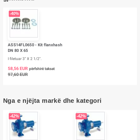
-40%
ASS14FL0650 - Kit flanxhash
DN 80 X 65
I filetuar 3" X 2 1/2".
58,56 EUR
përfshirë taksat
97,60 EUR
Nga e njëjta markë dhe kategori
-42%
-42%