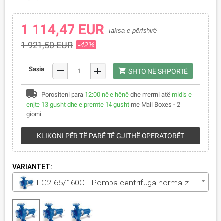
1 114,47 EUR
Taksa e përfshirë
1 921,50 EUR
-42%
remove
Sasia
add
shopping_cart
SHTO NË SHPORTË
Porositeni para
12:00 në e hënë
dhe merrni atë
midis e
enjte 13 gusht dhe e premte 14 gusht
me Mail Boxes - 2
giorni
KLIKONI PËR TË PARË TË GJITHË OPERATORËT
VARIANTET:
FG2-65/160C - Pompa centrifuga normalizzata con supporto