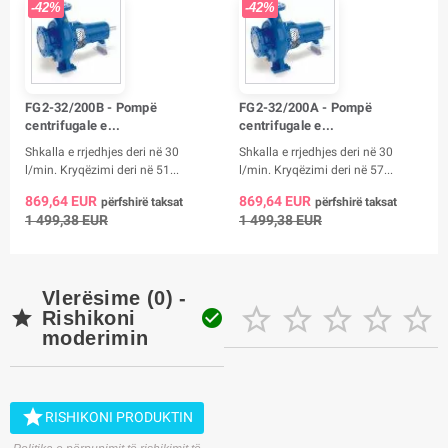
-42%
-42%
FG2-32/200B - Pompë
FG2-32/200A - Pompë
centrifugale e...
centrifugale e...
Shkalla e rrjedhjes deri në 30
Shkalla e rrjedhjes deri në 30
l/min. Kryqëzimi deri në 51...
l/min. Kryqëzimi deri në 57...
869,64 EUR
869,64 EUR
përfshirë taksat
përfshirë taksat
1 499,38 EUR
1 499,38 EUR
Vlerësime (0) -







Rishikoni
moderimin

RISHIKONI PRODUKTIN