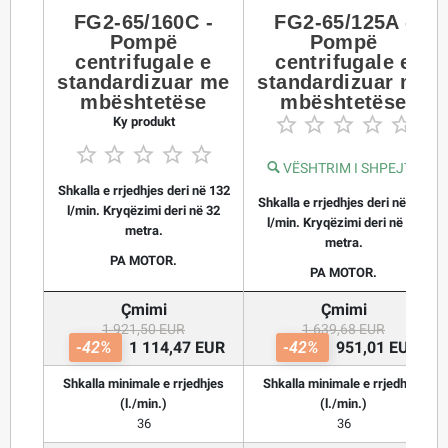
FG2-65/160C -
FG2-65/125A -
Pompë
Pompë
centrifugale e
centrifugale e
standardizuar me
standardizuar me
mbështetëse
mbështetëse





Ky produkt





VËSHTRIM I SHPEJTË
Shkalla e rrjedhjes deri në 132
Shkalla e rrjedhjes deri në 132
l/min. Kryqëzimi deri në 32
l/min. Kryqëzimi deri në 23
metra.
metra.
PA MOTOR.
PA MOTOR.
Çmimi
Çmimi
1 921,50 EUR
1 639,68 EUR
-42%
1 114,47 EUR
-42%
951,01 EUR
Shkalla minimale e rrjedhjes
Shkalla minimale e rrjedhjes
(l./min.)
(l./min.)
36
36