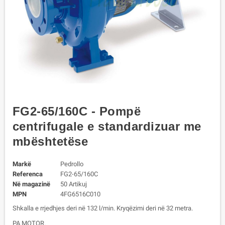
FG2-65/160C - Pompë
centrifugale e standardizuar me
mbështetëse
Markë
Pedrollo
Referenca
FG2-65/160C
Në magazinë
50 Artikuj
MPN
4FG6516C010
Shkalla e rrjedhjes deri në 132 l/min. Kryqëzimi deri në 32 metra.
PA MOTOR.