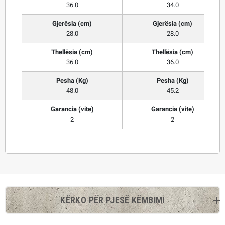
36.0
34.0
Gjerësia (cm)
Gjerësia (cm)
28.0
28.0
Thellësia (cm)
Thellësia (cm)
36.0
36.0
Pesha (Kg)
Pesha (Kg)
48.0
45.2
Garancia (vite)
Garancia (vite)
2
2
KËRKO PËR PJESË KËMBIMI