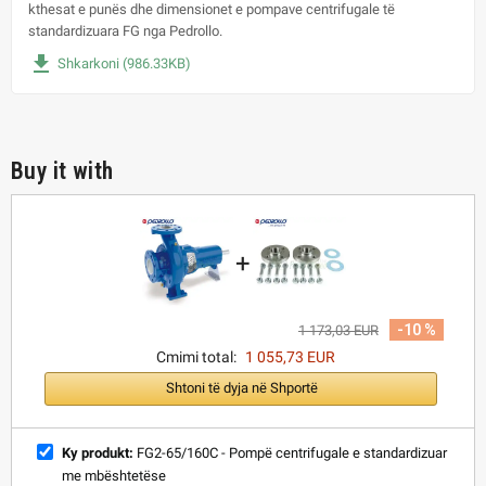
kthesat e punës dhe dimensionet e pompave centrifugale të
standardizuara FG nga Pedrollo.
file_download
Shkarkoni (986.33KB)
Buy it with
+
-10 %
1 173,03 EUR
Cmimi total:
1 055,73 EUR
Shtoni të dyja në Shportë
Ky produkt:
FG2-65/160C - Pompë centrifugale e standardizuar
me mbështetëse