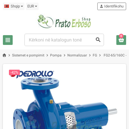
Shqip
EUR
person
Identifikohu
0
view_headline
search
chevron_right
chevron_right
chevron_right
chevron_right
chevron_right
Sistemet e pompimit
Pompa
Normalizuar
FG
FG2-65/160C - P
-42%