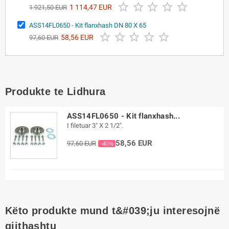





1 114,47 EUR
1 921,50 EUR
ASS14FL0650 - Kit flanxhash DN 80 X 65





58,56 EUR
97,60 EUR
Produkte te Lidhura
ASS14FL0650 - Kit flanxhash...
I filetuar 3" X 2 1/2".
58,56 EUR
97,60 EUR
-40%
Këto produkte mund t&#039;ju interesojnë
gjithashtu