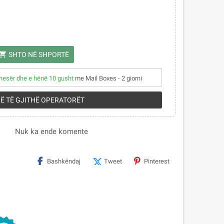
opping_cart
SHTO NË SHPORTË
nesër dhe e hënë 10 gusht
me Mail Boxes - 2 giorni
RË TË GJITHË OPERATORËT
Nuk ka ende komente
Bashkëndaj
Tweet
Pinterest