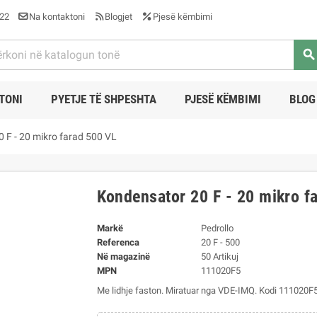
22
Na kontaktoni
Blogjet
Pjesë këmbimi
search
TONI
PYETJE TË SHPESHTA
PJESË KËMBIMI
BLOG
 F - 20 mikro farad 500 VL
Kondensator 20 F - 20 mikro f
Markë
Pedrollo
Referenca
20 F - 500
Në magazinë
50 Artikuj
MPN
111020F5
Me lidhje faston. Miratuar nga VDE-IMQ. Kodi 111020F5