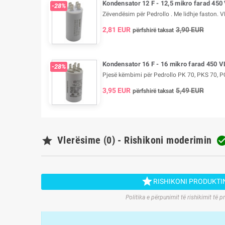
Kondensator 12 F - 12,5 mikro farad 450
-28%
Zëvendësim për Pedrollo . Me lidhje faston. V
2,81 EUR
3,90 EUR
përfshirë taksat
Kondensator 16 F - 16 mikro farad 450 V
-28%
Pjesë këmbimi për Pedrollo PK 70, PKS 70, PQ
3,95 EUR
5,49 EUR
përfshirë taksat

Vlerësime (0) - Rishikoni moderimin

RISHIKONI PRODUKTI
Politika e përpunimit të rishikimit të p