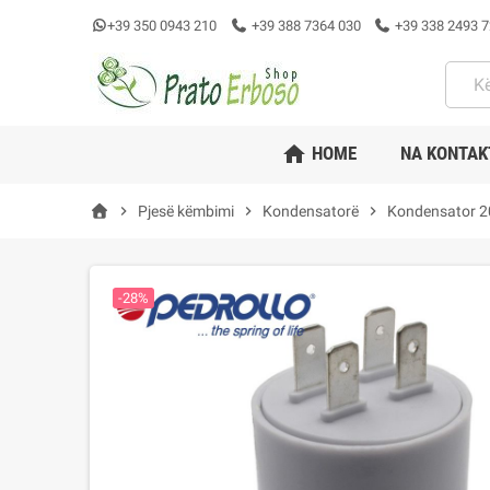
+39 350 0943 210
+39 388 7364 030
+39 338 2493 7
home
HOME
NA KONTAK
chevron_right
Pjesë këmbimi
chevron_right
Kondensatorë
chevron_right
Kondensator 20
-28%