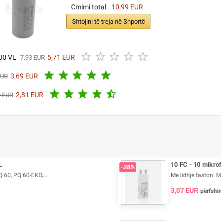
Cmimi total:
10,99 EUR
Shtojini të treja në Shportë





500 VL
5,71 EUR
7,93 EUR





3,69 EUR
EUR





2,81 EUR
0 EUR
L
10 FC - 10 mikro
-28%
 60, PQ 60-EKO,...
Me lidhje faston. 
3,07 EUR
përfshir