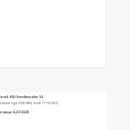
farad 450 kondensator VL
Miratuar nga VDE-IMQ. Kodi 111010FC.
4,27 EUR
ë taksat