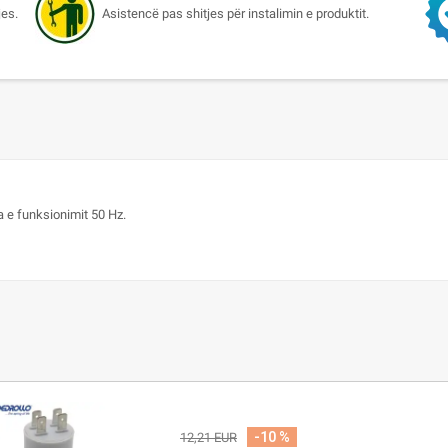
jes.
Asistencë pas shitjes për instalimin e produktit.
a e funksionimit 50 Hz.
-10 %
12,21 EUR