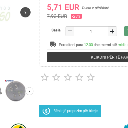
5,71 EUR
Taksa e përfshirë
›
7,93 EUR
-28%
remove
Sasia
add
sh
Porositeni para
12:00
dhe merrni atë
midis 
KLIKONI PËR TË PA





›
Bëni një propozim për blerje