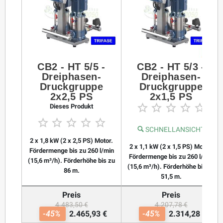
CB2 - HT 5/5 -
CB2 - HT 5/3 -
Dreiphasen-
Dreiphasen-
Druckgruppe
Druckgruppe
2x2,5 PS
2x1,5 PS





Dieses Produkt





SCHNELLANSICHT
2 x 1,8 kW (2 x 2,5 PS) Motor.
2 x 1,1 kW (2 x 1,5 PS) Motor.
Fördermenge bis zu 260 l/min
Fördermenge bis zu 260 l/min
(15,6 m³/h). Förderhöhe bis zu
(15,6 m³/h). Förderhöhe bis zu
86 m.
51,5 m.
Preis
Preis
4.483,50 €
4.207,78 €
-45%
2.465,93 €
-45%
2.314,28 €