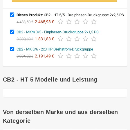
Dieses Produkt:
CB2 - HT 5/5 - Dreiphasen-Druckgruppe 2x2,5 PS





2.465,93 €
4.483,50 €
CB2 - MKm 3/5 - Einphasen-Druckgruppe 2x1,5 PS





1.831,83 €
3.330,60 €
CB2 - MK 8/6 - 2x3 HP Drehstrom-Druckgruppe





2.191,49 €
3.984,52 €
CB2 - HT 5 Modelle und Leistung
Von derselben Marke und aus derselben
Kategorie