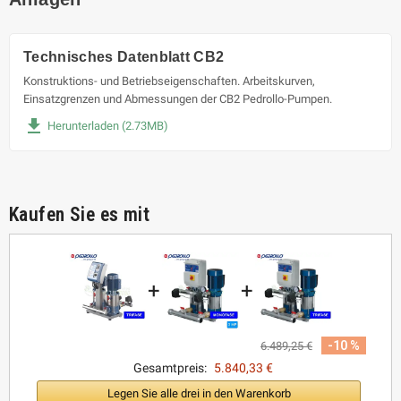
Technisches Datenblatt CB2
Konstruktions- und Betriebseigenschaften. Arbeitskurven,
Einsatzgrenzen und Abmessungen der CB2 Pedrollo-Pumpen.
file_download
Herunterladen (2.73MB)
Kaufen Sie es mit
+
+
-10 %
6.489,25 €
Gesamtpreis:
5.840,33 €
Legen Sie alle drei in den Warenkorb