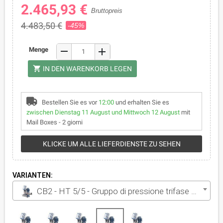
2.465,93 €
Bruttopreis
4.483,50 €
-45%
remove
Menge
add
shopping_cart
IN DEN WARENKORB LEGEN
Bestellen Sie es vor
12:00
und erhalten Sie es
zwischen Dienstag 11 August und Mittwoch 12 August
mit
Mail Boxes - 2 giorni
KLICKE UM ALLE LIEFERDIENSTE ZU SEHEN
VARIANTEN:
CB2 - HT 5/5 - Gruppo di pressione trifase da 2x2.5 HP