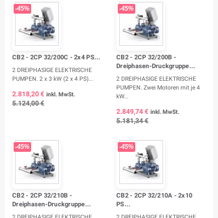
-45%
-45%
CB2 - 2CP 32/200C - 2x4 PS...
CB2 - 2CP 32/200B -
Dreiphasen-Druckgruppe...
2 DREIPHASIGE ELEKTRISCHE
PUMPEN. 2 x 3 kW (2 x 4 PS)...
2 DREIPHASIGE ELEKTRISCHE
PUMPEN. Zwei Motoren mit je 4
2.818,20 €
inkl. MwSt.
kW...
5.124,00 €
2.849,74 €
inkl. MwSt.
5.181,34 €
-45%
-45%
CB2 - 2CP 32/210B -
CB2 - 2CP 32/210A - 2x10
Dreiphasen-Druckgruppe...
PS...
2 DREIPHASIGE ELEKTRISCHE
2 DREIPHASIGE ELEKTRISCHE