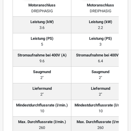
Motoranschluss
Motoranschluss
DREIPHASIG
DREIPHASIG
Leistung (kW)
Leistung (kW)
3.6
2.2
Leistung (PS)
Leistung (PS)
5
3
Stromaufnahme bei 400V (A)
Stromaufnahme bei 400V (A)
9.6
6.4
Saugmund
Saugmund
2"
2"
Liefermund
Liefermund
2"
2"
Mindestdurchflussrate (l/min.)
Mindestdurchflussrate (l/min.)
10
10
Max. Durchflussrate (l/min.)
Max. Durchflussrate (l/min.)
260
260