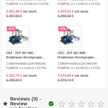
PUMPEN. 2 x 5,5 kW (2 x 7,5 PS)...
PUMPEN. 2 x 7,5 kW (2 x 10 PS)...
3.001,38 €
3.079,22 €
inkl. MwSt.
inkl. MwSt.
5.457,06 €
5.598,58 €
-45%
-45%
CB2 - 2CP 40/180C -
CB2 - 2CP 40/180B -
Dreiphasen-Druckgruppe...
Dreiphasen-Druckgruppe...
2 DREIPHASIGE ELEKTRISCHE
2 DREIPHASIGE ELEKTRISCHE
PUMPEN. 2 x 4 kW (2 x 5,5 PS)...
PUMPEN. 2 x 5,5 kW (2 x 7,5 PS)...
3.522,75 €
3.614,68 €
inkl. MwSt.
inkl. MwSt.
6.405,00 €
6.572,14 €
Reviews (0) -







Review