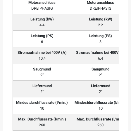
Motoranschluss
Motoranschluss
DREIPHASIG
DREIPHASIG
Leistung (kW)
Leistung (kW)
4.4
2.2
Leistung (PS)
Leistung (PS)
6
3
Stromaufnahme bei 400V (A)
Stromaufnahme bei 400V (A)
10.4
6.4
Saugmund
Saugmund
2"
2"
Liefermund
Liefermund
2"
2"
Mindestdurchflussrate (l/min.)
Mindestdurchflussrate (l/min.)
10
10
Max. Durchflussrate (l/min.)
Max. Durchflussrate (l/min.)
260
260