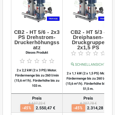
CB2 - HT 5/6 - 2x3
CB2 - HT 5/3 -
PS Drehstrom-
Dreiphasen-
Druckerhöhungss
Druckgruppe
atz
2x1,5 PS





Dieses Produkt





SCHNELLANSICHT
2 x 2,2 kW (2 x 3 PS) Motor.
2 x 1,1 kW (2 x 1,5 PS) Motor.
Fördermenge bis zu 260 l/min
Fördermenge bis zu 260 l/min
(15,6 m³/h). Förderhöhe bis zu
(15,6 m³/h). Förderhöhe bis zu
103 m.
51,5 m.
Preis
Preis
4.637,22 €
4.207,78 €
-45%
2.550,47 €
-45%
2.314,28 €