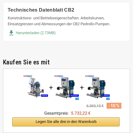
Technisches Datenblatt CB2
Konstruktions- und Betriebseigenschaften. Arbeitskurven,
Einsatzgrenzen und Abmessungen der CB2 Pedrollo-Pumpen.
file_download
Herunterladen (2.73MB)
Kaufen Sie es mit
+
+
-10 %
6.369,13 €
Gesamtpreis:
5.732,22 €
Legen Sie alle drei in den Warenkorb