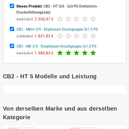
Dieses Produkt:
CB2 - HT 5/6 - 2x3 PS Drehstrom-
Druckerhöhungssatz





2.550,47 €
4.637,22 €
CB2 - MKm 3/5 - Einphasen-Druckgruppe 2x1,5 PS





1.831,83 €
3.330,60 €
CB2 - MK 3/5 - Dreiphasen-Druckgruppe 2x1,5 PS





1.986,83 €
3.612,42 €
CB2 - HT 5 Modelle und Leistung
Von derselben Marke und aus derselben
Kategorie