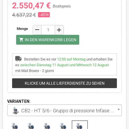
2.550,47 €
Bruttopreis
4.637,22 €
-45%
remove
Menge
add
shopping_cart
IN DEN WARENKORB LEGEN
Bestellen Sie es vor
12:00 auf Montag
und erhalten Sie
es
zwischen Dienstag 11 August und Mittwoch 12 August
mit Mail Boxes - 2 giorni
KLICKE UM ALLE LIEFERDIENSTE ZU SEHEN
VARIANTEN:
CB2 - HT 5/6 - Gruppo di pressione trifase da 2x3 HP