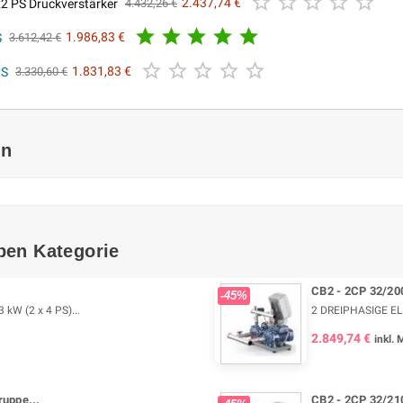





x2 PS Druckverstärker
2.437,74 €
4.432,26 €





S
1.986,83 €
3.612,42 €





PS
1.831,83 €
3.330,60 €
en
ben Kategorie
CB2 - 2CP 32/20
-45%
W (2 x 4 PS)...
2 DREIPHASIGE EL
2.849,74 €
inkl.
uppe...
CB2 - 2CP 32/210