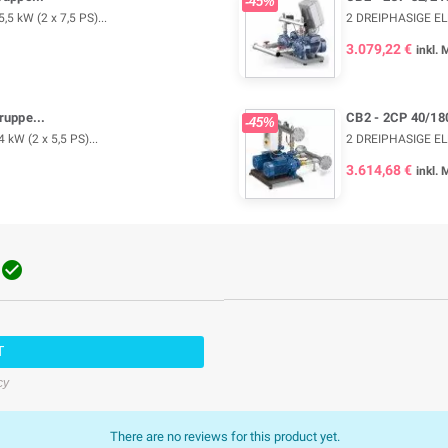
-45%
 kW (2 x 7,5 PS)...
2 DREIPHASIGE ELE
3.079,22 €
inkl.
ruppe...
CB2 - 2CP 40/18
-45%
W (2 x 5,5 PS)...
2 DREIPHASIGE ELE
3.614,68 €
inkl.

T
cy
There are no reviews for this product yet.