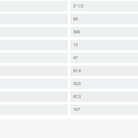
2" 1/2
60
500
13
47
67,4
53,0
87,3
107