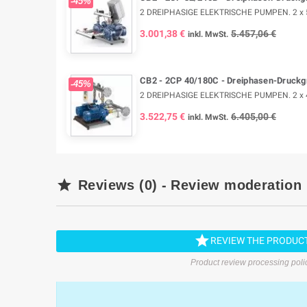
-45%
2 DREIPHASIGE ELEKTRISCHE PUMPEN. 2 x 5,5
3.001,38 €
5.457,06 €
inkl. MwSt.
CB2 - 2CP 40/180C - Dreiphasen-Druckg
-45%
2 DREIPHASIGE ELEKTRISCHE PUMPEN. 2 x 4 k
3.522,75 €
6.405,00 €
inkl. MwSt.

Reviews (0) - Review moderation

REVIEW THE PRODUC
Product review processing poli