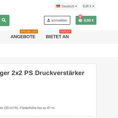
Deutsch
EUR €
0
search
person
anmelden
0,00 €
SPEZIELLES
OUTLET
ANGEBOTE
BIETET AN
ger 2x2 PS Druckverstärker
in (30 m³/h). Förderhöhe bis zu 47 m.