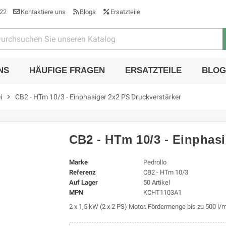
22
Kontaktiere uns
Blogs
Ersatzteile
NS
HÄUFIGE FRAGEN
ERSATZTEILE
BLOG
i
chevron_right
CB2 - HTm 10/3 - Einphasiger 2x2 PS Druckverstärker
CB2 - HTm 10/3 - Einphasi
Marke
Pedrollo
Referenz
CB2 - HTm 10/3
Auf Lager
50 Artikel
MPN
KCHT1103A1
2 x 1,5 kW (2 x 2 PS) Motor. Fördermenge bis zu 500 l/m