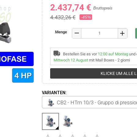
2.437,74 €
Bruttopreis
4.432,26 €
-45%
remove
Menge
add
Bestellen Sie es vor
12:00 auf Montag
und 
Mittwoch 12 August
mit Mail Boxes - 2 giorni
KLICKE UM ALLE 
VARIANTEN:
CB2 - HTm 10/3 - Gruppo di pressi