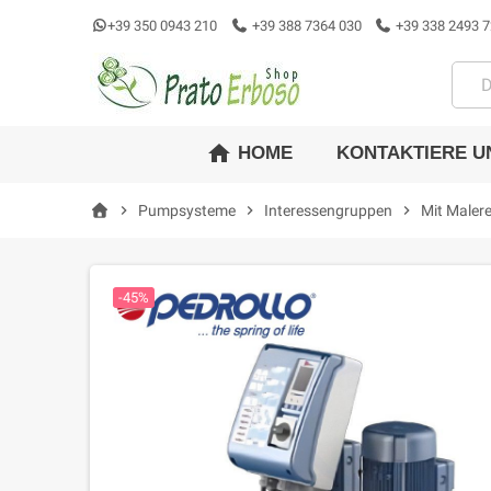
+39 350 0943 210
+39 388 7364 030
+39 338 2493 7
home
KONTAKTIERE U
HOME
chevron_right
Pumpsysteme
chevron_right
Interessengruppen
chevron_right
Mit Malere
-45%