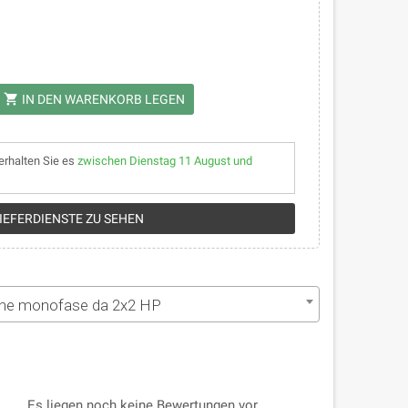
shopping_cart
IN DEN WARENKORB LEGEN
erhalten Sie es
zwischen Dienstag 11 August und
LIEFERDIENSTE ZU SEHEN
one monofase da 2x2 HP
Es liegen noch keine Bewertungen vor