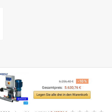
-10 %
6.256,40 €
Gesamtpreis:
5.630,76 €
Legen Sie alle drei in den Warenkorb