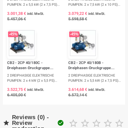
PUMPEN. 2 x 5,5 kW (2 x 7,5 PS)...
PUMPEN. 2 x 7,5 kW (2 x 10 PS)...
3.001,38 €
3.079,22 €
inkl. MwSt.
inkl. MwSt.
5.457,06 €
5.598,58 €
-45%
-45%
CB2 - 2CP 40/180C -
CB2 - 2CP 40/180B -
Dreiphasen-Druckgruppe...
Dreiphasen-Druckgruppe...
2 DREIPHASIGE ELEKTRISCHE
2 DREIPHASIGE ELEKTRISCHE
PUMPEN. 2 x 4 kW (2 x 5,5 PS)...
PUMPEN. 2 x 5,5 kW (2 x 7,5 PS)...
3.522,75 €
3.614,68 €
inkl. MwSt.
inkl. MwSt.
6.405,00 €
6.572,14 €
Reviews (0) -







Review