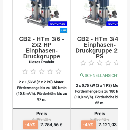
CB2 - HTm 3/6 -
CB2 - HTm 3/4 -
2x2 HP
Einphasen-
Einphasen-
Druckgruppe 2x1
Druckgruppe
PS





Dieses Produkt





SCHNELLANSICHT
2 x 1,5 kW (2 x 2 PS) Motor.
2 x 0,75 kW (2 x 1 PS) Motor.
Fördermenge bis zu 180 l/min
Fördermenge bis zu 180 l/min
(10,8 m³/h). Förderhöhe bis zu
(10,8 m³/h). Förderhöhe bis zu
97 m.
65 m.
Preis
Preis
4.099,20 €
3.856,42 €
-45%
2.254,56 €
-45%
2.121,03 €