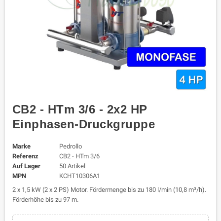
CB2 - HTm 3/6 - 2x2 HP
Einphasen-Druckgruppe
Marke
Pedrollo
Referenz
CB2 - HTm 3/6
Auf Lager
50 Artikel
MPN
KCHT10306A1
2 x 1,5 kW (2 x 2 PS) Motor. Fördermenge bis zu 180 l/min (10,8 m³/h).
Förderhöhe bis zu 97 m.