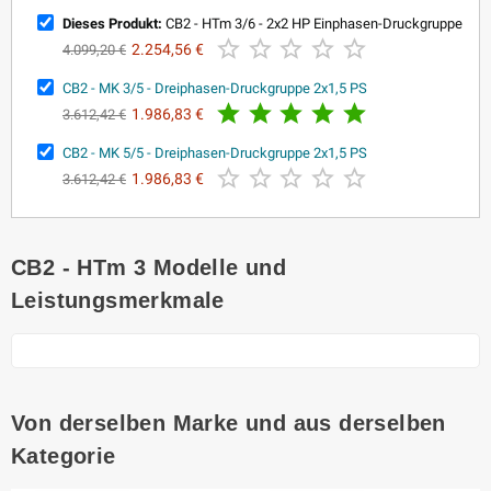
Dieses Produkt:
CB2 - HTm 3/6 - 2x2 HP Einphasen-Druckgruppe





2.254,56 €
4.099,20 €
CB2 - MK 3/5 - Dreiphasen-Druckgruppe 2x1,5 PS





1.986,83 €
3.612,42 €
CB2 - MK 5/5 - Dreiphasen-Druckgruppe 2x1,5 PS





1.986,83 €
3.612,42 €
CB2 - HTm 3 Modelle und
Leistungsmerkmale
Von derselben Marke und aus derselben
Kategorie