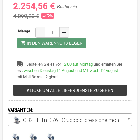
2.254,56 €
Bruttopreis
4.099,20 €
-45%
remove
Menge
add
shopping_cart
IN DEN WARENKORB LEGEN
Bestellen Sie es vor
12:00 auf Montag
und erhalten Sie
es
zwischen Dienstag 11 August und Mittwoch 12 August
mit Mail Boxes - 2 giorni
KLICKE UM ALLE LIEFERDIENSTE ZU SEHEN
VARIANTEN:
CB2 - HTm 3/6 - Gruppo di pressione monofase da 2x2 HP