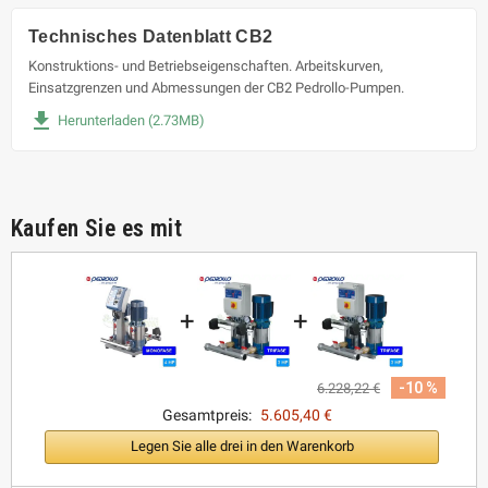
Technisches Datenblatt CB2
Konstruktions- und Betriebseigenschaften. Arbeitskurven,
Einsatzgrenzen und Abmessungen der CB2 Pedrollo-Pumpen.
file_download
Herunterladen (2.73MB)
Kaufen Sie es mit
+
+
-10 %
6.228,22 €
Gesamtpreis:
5.605,40 €
Legen Sie alle drei in den Warenkorb