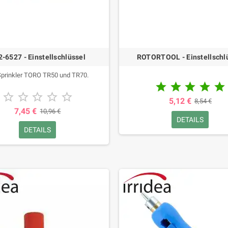
2-6527 - Einstellschlüssel
ROTORTOOL - Einstellschl
Sprinkler TORO TR50 und TR70.










5,12 €
8,54 €
7,45 €
10,96 €
DETAILS
DETAILS