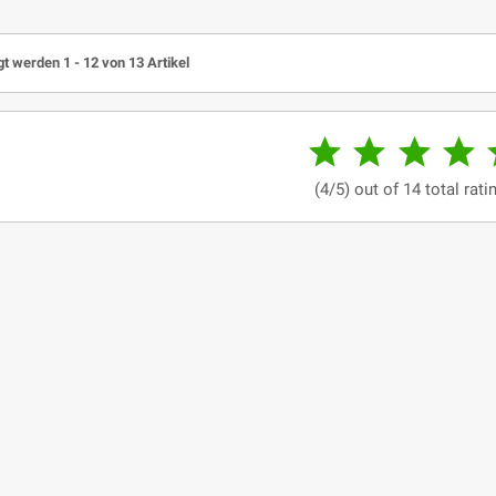
t werden 1 - 12 von 13 Artikel




(4/5) out of 14 total rati