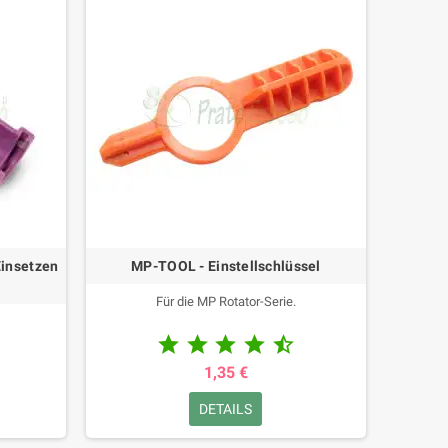
insetzen
MP-TOOL - Einstellschlüssel
Für die MP Rotator-Serie.





1,35 €
DETAILS