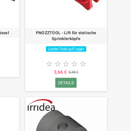
üssel
PNOZZTOOL - Lift für statische
Sprinklerköpfe
Letzte Teile auf Lager





3,66 €
5,38 €
DETAILS