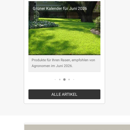
026
Grüner Kalender für Juni 2026
Grüner K
ohlen von
Produkte für Ihren Rasen, empfohlen von
Produkte f
Agronomen im Juni 2026.
Agronomen
ALLE ARTIKEL