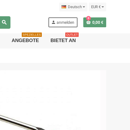
Deutsch
EUR €
0
search
person
anmelden
0,00 €
SPEZIELLES
OUTLET
ANGEBOTE
BIETET AN