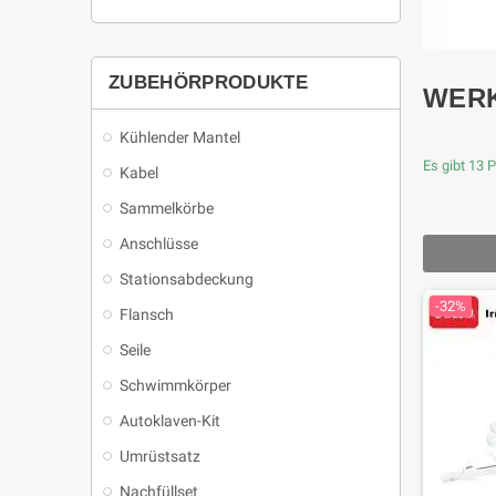
ZUBEHÖRPRODUKTE
WER
Kühlender Mantel
Es gibt 13 
Kabel
Sammelkörbe
Anschlüsse
Stationsabdeckung
-32%
Flansch
Seile
Schwimmkörper
Autoklaven-Kit
Umrüstsatz
Nachfüllset