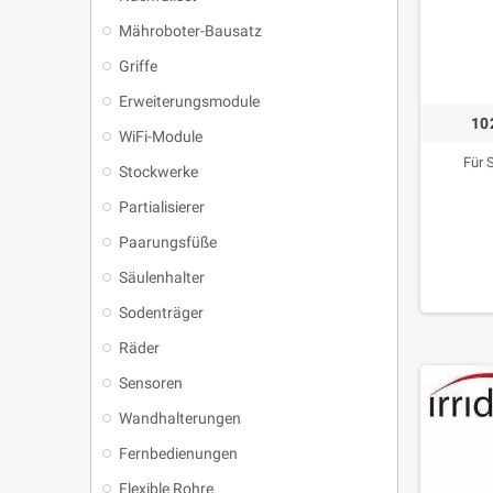
Mähroboter-Bausatz
Griffe
Erweiterungsmodule
10
WiFi-Module
Für 
Stockwerke
Partialisierer
Paarungsfüße
Säulenhalter
Sodenträger
Räder
Sensoren
Wandhalterungen
Fernbedienungen
Flexible Rohre