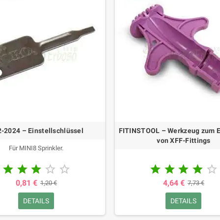
-2024 – Einstellschlüssel
FITINSTOOL – Werkzeug zum E
von XFF-Fittings
Für MINI8 Sprinkler.










0,81 €
4,64 €
1,20 €
7,73 €
DETAILS
DETAILS