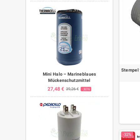
Stempel 
Mini Halo – Marineblaues
Mückenschutzmittel
27,48 €
39,26 €
-30%
-32%