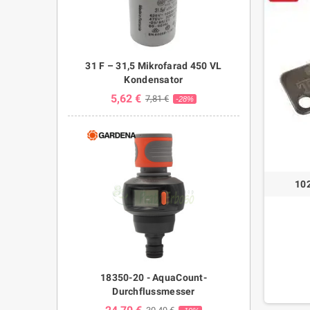
31 F – 31,5 Mikrofarad 450 VL
Kondensator
5,62 €
7,81 €
-28%
102
18350-20 - AquaCount-
Durchflussmesser