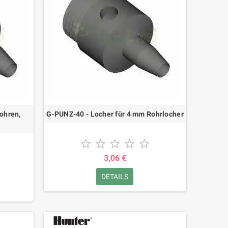
bohren,
G-PUNZ-40 - Locher für 4 mm Rohrlocher





3,06 €
DETAILS