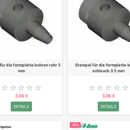
für die formplatte bohren rohr 3
Stempel für die formplatte 
mm
schlauch 3.5 mm










3,06 €
3,06 €
DETAILS
DETAILS
-40%