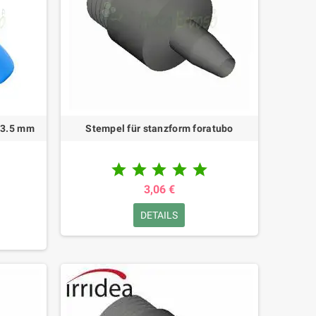
-3.5 mm
Stempel für stanzform foratubo





3,06 €
DETAILS