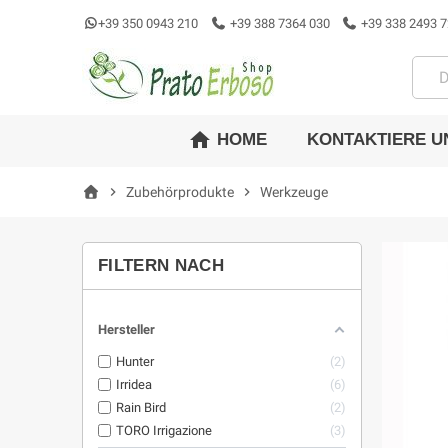
+39 350 0943 210
+39 388 7364 030
+39 338 2493 7
home
KONTAKTIERE U
HOME
chevron_right
Zubehörprodukte
chevron_right
Werkzeuge
FILTERN NACH
Hersteller
Hunter
2
Irridea
6
Rain Bird
2
TORO Irrigazione
3