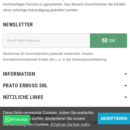
hochwertigen Service zu garantieren. Aus diesem Grund können die Inhalte
ohne vorherige Ankündigung geändert werden.
NEWSLETTER
OK
Sie können Ihr Einverständnis jederzeit widerrufen. Unsere
Kontaktinformationen finden Sie u. a. in der Datenschutzerklärung.
INFORMATION
PRATO ERBOSO
SRL
NÜTZLICHE LINKS
Diese Seite verwendet Cookies. Indem Sie weiterhin
Copyright © 2025
Prato Erboso
srl
auf der Website surfen, akzeptieren Sie unsere
AKZEPTIEREN
WhatsApp
Prato Erboso
srl
- Umsatzsteuer-Identifikationsnummer: 04074960719
Verwendung von Cookies.
Erfahren Sie hier mehr
.