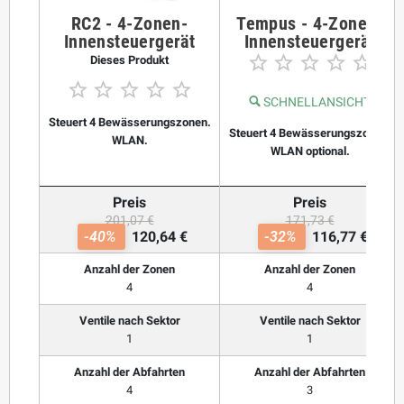
RC2 - 4-Zonen-
Tempus - 4-Zonen-
Innensteuergerät
Innensteuergerät





Dieses Produkt





SCHNELLANSICHT
Steuert 4 Bewässerungszonen.
Steuert 4 Bewässerungszonen.
WLAN.
WLAN optional.
Preis
Preis
201,07 €
171,73 €
-40%
120,64 €
-32%
116,77 €
Anzahl der Zonen
Anzahl der Zonen
4
4
Ventile nach Sektor
Ventile nach Sektor
1
1
Anzahl der Abfahrten
Anzahl der Abfahrten
4
3