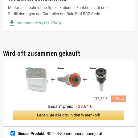
Merkmale, technische Spezifikationen, Funktionalität und
Zertifizierungen der Controller der Rain Bird RC2-Serie.
file_download
Herunterladen (161.75KB)
Wird oft zusammen gekauft
+
+
-10 %
137,38 €
Gesamtpreis:
123,64 €
Legen Sie alle drei in den Warenkorb
Dieses Produkt:
RC2 - 4-Zonen-Innensteuergerät