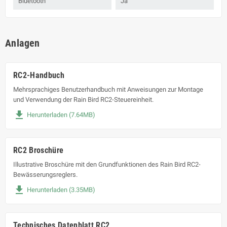
Bluetooth
Ja
Anlagen
RC2-Handbuch
Mehrsprachiges Benutzerhandbuch mit Anweisungen zur Montage
und Verwendung der Rain Bird RC2-Steuereinheit.
file_download
Herunterladen (7.64MB)
RC2 Broschüre
Illustrative Broschüre mit den Grundfunktionen des Rain Bird RC2-
Bewässerungsreglers.
file_download
Herunterladen (3.35MB)
Technisches Datenblatt RC2