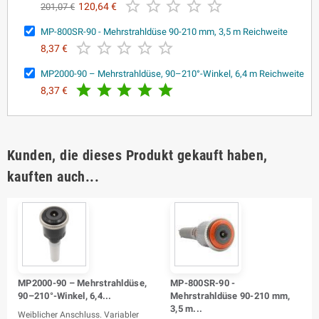





120,64 €
201,07 €
MP-800SR-90 - Mehrstrahldüse 90-210 mm, 3,5 m Reichweite





8,37 €
MP2000-90 – Mehrstrahldüse, 90–210°-Winkel, 6,4 m Reichweite





8,37 €
Kunden, die dieses Produkt gekauft haben,
kauften auch...
MP2000-90 – Mehrstrahldüse,
MP-800SR-90 -
90–210°-Winkel, 6,4...
Mehrstrahldüse 90-210 mm,
3,5 m...
Weiblicher Anschluss. Variabler