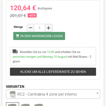
120,64 €
Bruttopreis
201,07 €
-40%
remove
Menge
add
shopping_cart
IN DEN WARENKORB LEGEN
Bestellen Sie es vor
12:00
und erhalten Sie es
zwischen morgen und Montag 10 August
mit Mail Boxes - 2
giorni
KLICKE UM ALLE LIEFERDIENSTE ZU SEHEN
VARIANTEN:
RC2 - Centralina 4 zone per interno