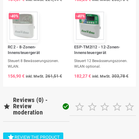
-40%
-40%
RC2 - 8-Zonen-
ESP-TM2I12 - 12-Zonen-
Innensteuergerät
Innensteuergerät
Steuert 8 Bewässerungszonen.
Steuert 12 Bewässerungszonen.
WLAN.
WLAN optional.
156,90 €
261,51 €
182,27 €
303,78 €
inkl. MwSt.
inkl. MwSt.
Reviews (0) -






Review

moderation

REVIEW THE PRODUCT