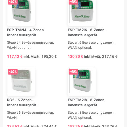
-40%
-40%
ESP-TM2I4 - 4-Zonen-
ESP-TM2I6 - 6-Zonen-
Innensteuergerät
Innensteuergerät
Steuert 4 Bewässerungszonen.
Steuert 6 Bewässerungszonen.
WLAN optional.
WLAN optional.
117,12 €
195,20 €
130,30 €
217,16 €
inkl. MwSt.
inkl. MwSt.
-40%
-40%
RC2 - 6-Zonen-
ESP-TM2I8 - 8-Zonen-
Innensteuergerät
Innensteuergerät
Steuert 6 Bewässerungszonen.
Steuert 8 Bewässerungszonen.
WLAN.
WLAN optional.
134,67 €
224,44 €
152,26 €
253,76 €
inkl. MwSt.
inkl. MwSt.